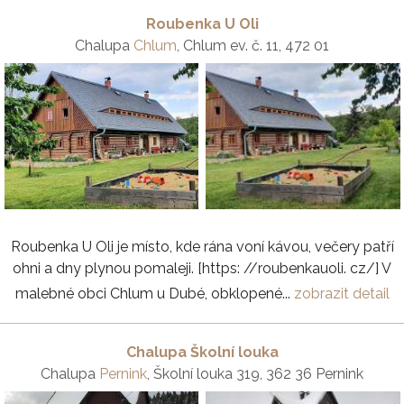
Roubenka U Oli
Chalupa
Chlum
, Chlum ev. č. 11, 472 01
Roubenka U Oli je místo, kde rána voní kávou, večery patří
ohni a dny plynou pomaleji. [https: //roubenkauoli. cz/] V
malebné obci Chlum u Dubé, obklopené...
zobrazit detail
Chalupa Školní louka
Chalupa
Pernink
, Školní louka 319, 362 36 Pernink