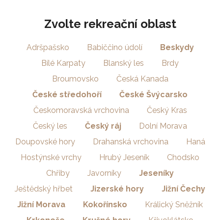
Zvolte rekreační oblast
Adršpašsko
Babiččino údolí
Beskydy
Bílé Karpaty
Blanský les
Brdy
Broumovsko
Česká Kanada
České středohoří
České Švýcarsko
Českomoravská vrchovina
Český Kras
Český les
Český ráj
Dolní Morava
Doupovské hory
Drahanská vrchovina
Haná
Hostýnské vrchy
Hrubý Jeseník
Chodsko
Chřiby
Javorníky
Jeseníky
Ještědský hřbet
Jizerské hory
Jižní Čechy
Jižní Morava
Kokořínsko
Králický Sněžník