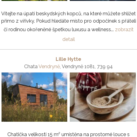
Vítejte na úpatí beskydských kopců, na které můžete shlížet
přímo z vířivky. Pokud hledáte místo pro odpočinek s přáteli
či rodinou okořeněné špetkou luxusu a wellness...
zobrazit
detail
Lille Hytte
Chata
Vendryně
, Vendryně 1081, 739 94
Chatička velikosti 15 m² umístěna na prostorné louce s