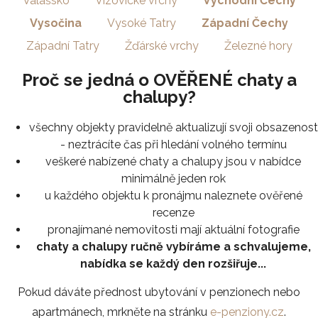
Valašsko
Vizovické vrchy
Východní Čechy
Vysočina
Vysoké Tatry
Západní Čechy
Západní Tatry
Žďárské vrchy
Železné hory
Proč se jedná o OVĚŘENÉ chaty a
chalupy?
všechny objekty pravidelně aktualizují svoji obsazenost
- neztrácíte čas při hledání volného termínu
veškeré nabízené chaty a chalupy jsou v nabídce
minimálně jeden rok
u každého objektu k pronájmu naleznete ověřené
recenze
pronajímané nemovitosti mají aktuální fotografie
chaty a chalupy ručně vybíráme a schvalujeme,
nabídka se každý den rozšiřuje...
Pokud dáváte přednost ubytování v penzionech nebo
apartmánech, mrkněte na stránku
e-penziony.cz
.