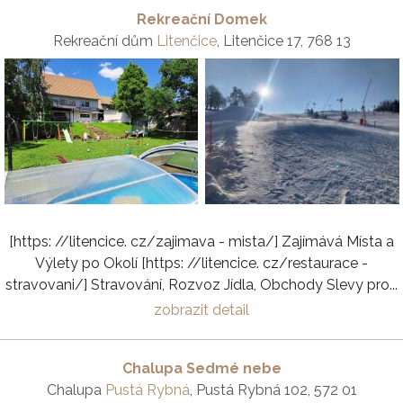
Rekreační Domek
Rekreační dům
Litenčice
, Litenčice 17, 768 13
[https: //litencice. cz/zajimava - mista/] Zajímává Místa a
Výlety po Okolí [https: //litencice. cz/restaurace -
stravovani/] Stravování, Rozvoz Jídla, Obchody Slevy pro...
zobrazit detail
Chalupa Sedmé nebe
Chalupa
Pustá Rybná
, Pustá Rybná 102, 572 01