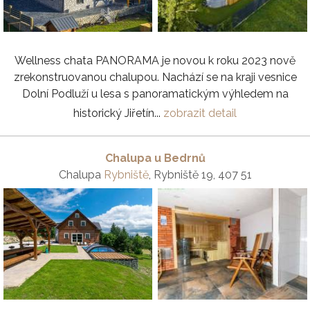
Wellness chata PANORAMA je novou k roku 2023 nově
zrekonstruovanou chalupou. Nachází se na kraji vesnice
Dolní Podluží u lesa s panoramatickým výhledem na
historický Jiřetín...
zobrazit detail
Chalupa u Bedrnů
Chalupa
Rybniště
, Rybniště 19, 407 51