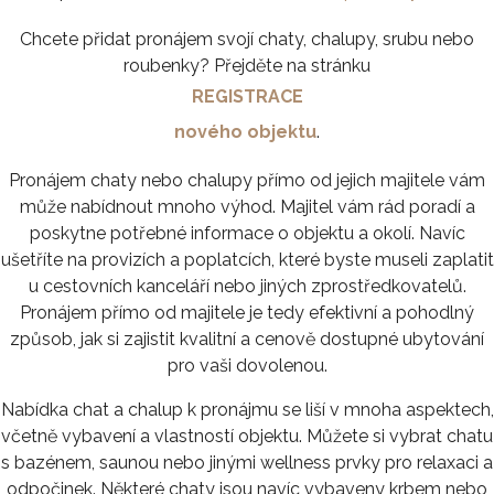
Chcete přidat pronájem svojí chaty, chalupy, srubu nebo
roubenky? Přejděte na stránku
REGISTRACE
nového objektu
.
Pronájem chaty nebo chalupy přímo od jejich majitele vám
může nabídnout mnoho výhod. Majitel vám rád poradí a
poskytne potřebné informace o objektu a okolí. Navíc
ušetříte na provizích a poplatcích, které byste museli zaplatit
u cestovních kanceláří nebo jiných zprostředkovatelů.
Pronájem přímo od majitele je tedy efektivní a pohodlný
způsob, jak si zajistit kvalitní a cenově dostupné ubytování
pro vaši dovolenou.
Nabídka chat a chalup k pronájmu se liší v mnoha aspektech,
včetně vybavení a vlastností objektu. Můžete si vybrat chatu
s bazénem, saunou nebo jinými wellness prvky pro relaxaci a
odpočinek. Některé chaty jsou navíc vybaveny krbem nebo