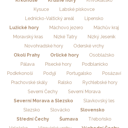
Krkonoše
Krušné hory
Křivoklátsko
Kysuce
Labské pískovce
Lednicko-Valtický areál
Lipensko
Lužické hory
Máchovo jezero
Máchův kraj
Moravský kras
Nízké Tatry
Nízký Jeseník
Novohradské hory
Oderské vrchy
Okolí Prahy
Orlické hory
Osoblažsko
Pálava
Písecké hory
Podblanicko
Podkrkonoší
Podyjí
Portugalsko
Posázaví
Prachovské skály
Ralsko
Rychlebské hory
Severní Čechy
Severní Morava
Severní Morava a Slezsko
Slavkovský les
Slezsko
Slovácko
Slovensko
Střední Čechy
Šumava
Třeboňsko