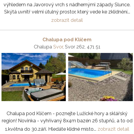
výhledem na Javorový vrch s nádhernými západy Slunce.
Skýtá uvnitř velmi útulný prostor, který vede ke zklidnění...
zobrazit detail
Chalupa pod Klíčem
Chalupa
Svor
, Svor 262, 471 51
Chalupa pod Klíčem - poznejte Lužické hory a sklářský
region! Novinka - vyhřívaný 8x4m bazén 26 stupňů, a to od
1.května do 30.září. Hledáte klidné místo...
zobrazit detail