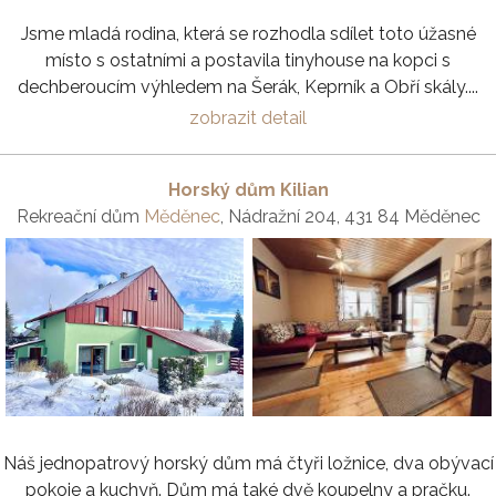
Jsme mladá rodina, která se rozhodla sdílet toto úžasné
místo s ostatními a postavila tinyhouse na kopci s
dechberoucím výhledem na Šerák, Keprník a Obří skály....
zobrazit detail
Horský dům Kilian
Rekreační dům
Měděnec
, Nádražní 204, 431 84 Měděnec
Náš jednopatrový horský dům má čtyři ložnice, dva obývací
pokoje a kuchyň. Dům má také dvě koupelny a pračku.