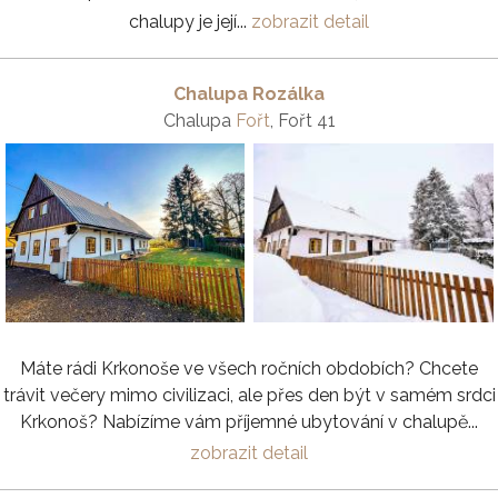
chalupy je její...
zobrazit detail
Chalupa Rozálka
Chalupa
Fořt
, Fořt 41
Máte rádi Krkonoše ve všech ročních obdobích? Chcete
trávit večery mimo civilizaci, ale přes den být v samém srdci
Krkonoš? Nabízíme vám příjemné ubytování v chalupě...
zobrazit detail