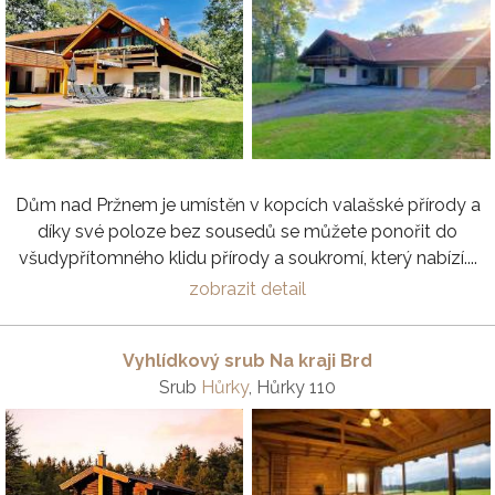
Dům nad Pržnem je umístěn v kopcích valašské přírody a
díky své poloze bez sousedů se můžete ponořit do
všudypřítomného klidu přírody a soukromí, který nabízí....
zobrazit detail
Vyhlídkový srub Na kraji Brd
Srub
Hůrky
, Hůrky 110