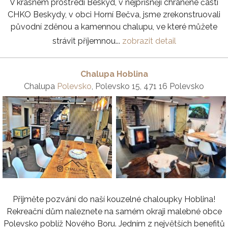
V krásném prostředí Beskyd, v nejpřísněji chráněné části
CHKO Beskydy, v obci Horní Bečva, jsme zrekonstruovali
původní zděnou a kamennou chalupu, ve které můžete
strávit příjemnou...
zobrazit detail
Chalupa Hoblina
Chalupa
Polevsko
, Polevsko 15, 471 16 Polevsko
Přijměte pozvání do naší kouzelné chaloupky Hoblina!
Rekreační dům naleznete na samém okraji malebné obce
Polevsko poblíž Nového Boru. Jedním z největších benefitů