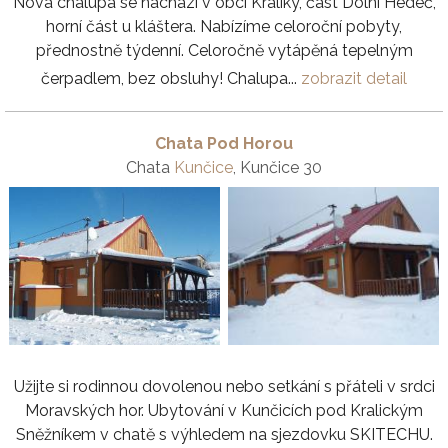
Nová chalupa se nachází v obci Králíky, část Dolní Hedeč,
horní část u kláštera. Nabízíme celoroční pobyty,
přednostně týdenní. Celoročně vytápěná tepelným
čerpadlem, bez obsluhy! Chalupa...
zobrazit detail
Chata Pod Horou
Chata
Kunčice
, Kunčice 30
Užijte si rodinnou dovolenou nebo setkání s přáteli v srdci
Moravských hor. Ubytování v Kunčicích pod Kralickým
Sněžníkem v chatě s výhledem na sjezdovku SKITECHU.