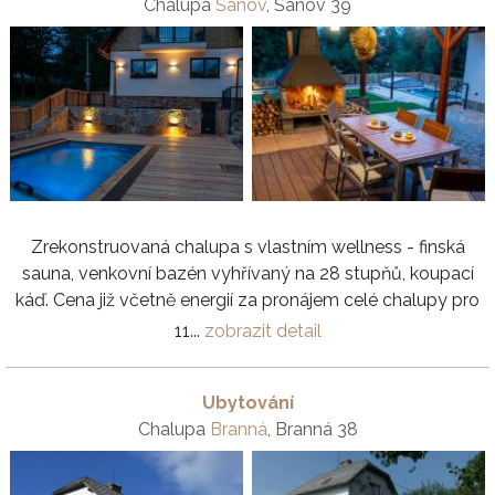
Chalupa
Šanov
, Šanov 39
Zrekonstruovaná chalupa s vlastním wellness - finská
sauna, venkovní bazén vyhřívaný na 28 stupňů, koupací
káď. Cena již včetně energií za pronájem celé chalupy pro
11...
zobrazit detail
Ubytování
Chalupa
Branná
, Branná 38