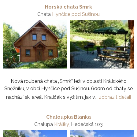
Horská chata Smrk
Chata
Hynčice pod Sušinou
Nová roubená chata „Smrk” leží v oblasti Králického
Sněžníku, v obci Hynčice pod Sušinou. 600m od chaty se
nachází ski areál Kraličák s vyžitím, jak v...
zobrazit detail
Chaloupka Blanka
Chalupa
Králíky
, Hedečská 103