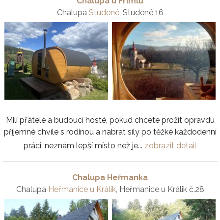
Chalupa u Frimlů
Chalupa
Studené
, Studené 16
Milí přátelé a budoucí hosté, pokud chcete prožít opravdu
příjemné chvíle s rodinou a nabrat síly po těžké každodenní
práci, neznám lepší místo než je...
zobrazit detail
Chalupa Heřmanka
Chalupa
Heřmanice u Králík
, Heřmanice u Králik č.28