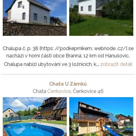
Chalupa č. p. 38 [https: //podkeprnikem. webnode. cz/] se
nachází v horní části obce Branná, 12 km od Hanušovic.
Chalupa nabízí ubytování ve 3 ložnicích, k...
zobrazit detail
Chata U Zámků
Chata
Čenkovice
, Čenkovice 46