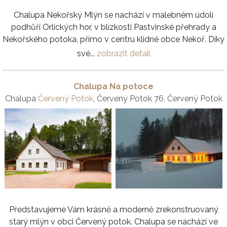
Chalupa Nekořský Mlýn se nachází v malebném údolí
podhůří Orlických hor, v blízkosti Pastvinské přehrady a
Nekořského potoka, přímo v centru klidné obce Nekoř. Díky
své...
zobrazit detail
Chalupa Na potoce
Chalupa
Červený Potok
, Červený Potok 76, Červený Potok
Představujeme Vám krásně a moderně zrekonstruovaný
starý mlýn v obci Červený potok. Chalupa se nachází ve