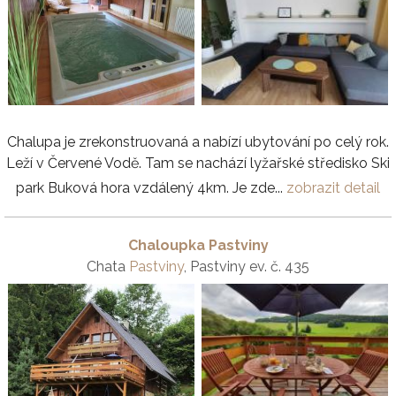
Chalupa je zrekonstruovaná a nabízí ubytování po celý rok.
Leží v Červené Vodě. Tam se nachází lyžařské středisko Ski
park Buková hora vzdálený 4km. Je zde...
zobrazit detail
Chaloupka Pastviny
Chata
Pastviny
, Pastviny ev. č. 435