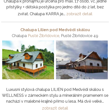
Chalupa k pronájmu je určena pro max. 17 osob, vč. jedné
přistýlky + dětská postýlka pro jedno dítě do 2 let, bez
zvířat. Chalupa KARRA je...
zobrazit detail
Chalupa Lilien pod Medvědí skálou
Chalupa
Pusté Žibřidovice
, Pusté Žibřidovice 49
Luxusní stylová chalupa LILIEN pod Medvědí skálou s
WELLNESS v zámeckém stylu a minerálním pramenem se
nachází v malebné krajině přímo u lesa. Má dvě velké...
zobrazit detail