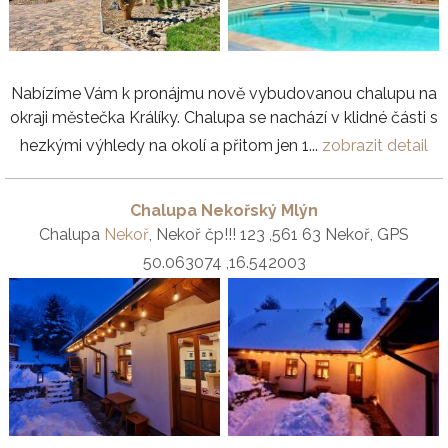
Nabízíme Vám k pronájmu nově vybudovanou chalupu na
okraji městečka Králíky. Chalupa se nachází v klidné části s
hezkými výhledy na okolí a přitom jen 1...
zobrazit detail
Chalupa Nekořský Mlýn
Chalupa
Nekoř
, Nekoř čp!!! 123 ,561 63 Nekoř, GPS
50.063074 ,16.542003