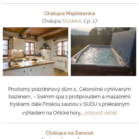
Chalupa Majdalenka
Chalupa
Studené
, č.p. 17
Prostorný prázdninový dům s,, Celoročně vyhřívaným
bazénem,, - Swimm spa s protiproudem a masážními
tryskami, dále Finskou saunou v SUDU s překrásným
výhledem na Orlické hory...
zobrazit detail
Chalupa na Šanově