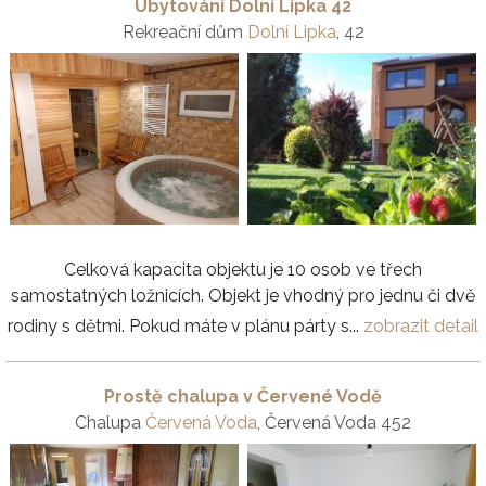
Ubytování Dolní Lipka 42
Rekreační dům
Dolní Lipka
, 42
Celková kapacita objektu je 10 osob ve třech
samostatných ložnicích. Objekt je vhodný pro jednu či dvě
rodiny s dětmi. Pokud máte v plánu párty s...
zobrazit detail
Prostě chalupa v Červené Vodě
Chalupa
Červená Voda
, Červená Voda 452