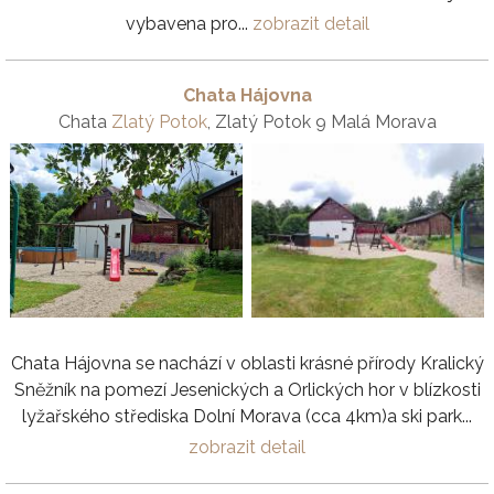
vybavena pro...
zobrazit detail
Chata Hájovna
Chata
Zlatý Potok
, Zlatý Potok 9 Malá Morava
Chata Hájovna se nachází v oblasti krásné přírody Kralický
Sněžník na pomezí Jesenických a Orlických hor v blízkosti
lyžařského střediska Dolní Morava (cca 4km)a ski park...
zobrazit detail