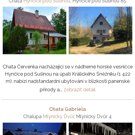
Chata
Hynčice pod Sušinou
, Hynčice pod Sušinou 85
Chata Červenka nacházející se v nádherné horské vesničce
Hynčice pod Sušinou na úpatí Králického Sněžníku (1 422
m), nabízí nadstandardní ubytování v blízkosti panenské
přírody a...
zobrazit detail
Chata Gabriela
Chalupa
Mlýnický Dvůr
, Mlýnický Dvůr 4