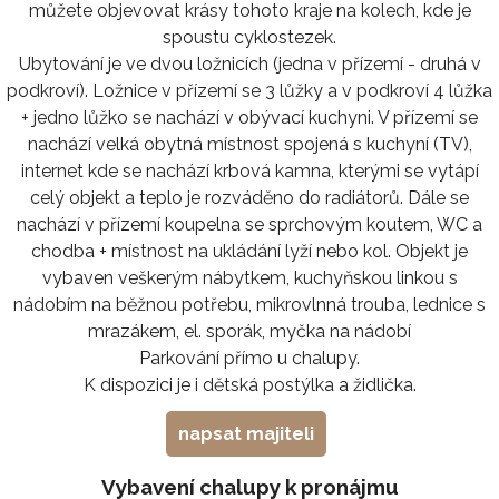
můžete objevovat krásy tohoto kraje na kolech, kde je
spoustu cyklostezek.
Ubytování je ve dvou ložnicích (jedna v přízemí - druhá v
podkroví). Ložnice v přízemí se 3 lůžky a v podkroví 4 lůžka
+ jedno lůžko se nachází v obývací kuchyni. V přízemí se
nachází velká obytná místnost spojená s kuchyní (TV),
internet kde se nachází krbová kamna, kterými se vytápí
celý objekt a teplo je rozváděno do radiátorů. Dále se
nachází v přízemí koupelna se sprchovým koutem, WC a
chodba + místnost na ukládání lyží nebo kol. Objekt je
vybaven veškerým nábytkem, kuchyňskou linkou s
nádobím na běžnou potřebu, mikrovlnná trouba, lednice s
mrazákem, el. sporák, myčka na nádobí
Parkování přímo u chalupy.
K dispozici je i dětská postýlka a židlička.
napsat majiteli
Vybavení chalupy k pronájmu