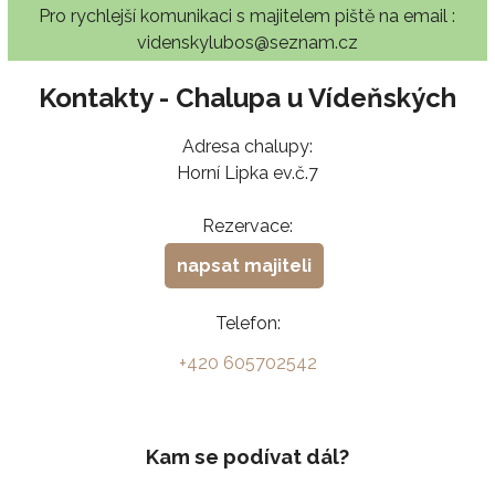
Pro rychlejší komunikaci s majitelem piště na email :
videnskylubos@seznam.cz
Kontakty - Chalupa u Vídeňských
Adresa chalupy:
Horní Lipka ev.č.7
Rezervace:
napsat majiteli
Telefon:
+420 605702542
Kam se podívat dál?