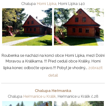
Chalupa
Horní Lipka
, Horní Lipka 140
Roubenka se nachází na konci obce Horní Lipka, mezi Dolní
Moravou a Králíkama. !!! Před cedulí obce Králíky, Horní
lipka konec odbočte vpravo.!!! Pobyt je vhodný...
zobrazit
detail
Chalupa Heřmanka
Chalupa
Heřmanice u Králík
, Heřmanice u Králik č.28