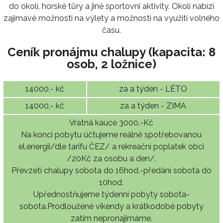
do okolí, horské tůry a jiné sportovní aktivity. Okolí nabízí
zajímavé možnosti na výlety a možnosti na využití volného
času.
Ceník pronájmu chalupy (kapacita: 8
osob, 2 ložnice)
14000,- kč
za a týden - LÉTO
14000,- kč
za a týden - ZIMA
Vratná kauce 3000,-Kč
Na konci pobytu účtujeme reálně spotřebovanou
el.energii/dle tarifu ČEZ/ a rekreační poplatek obci
/20Kč za osobu a den/.
Převzetí chalupy sobota do 16hod.-předání sobota do
10hod.
Upřednostňujeme týdenní pobyty sobota-
sobota.Prodloužené víkendy a krátkodobé pobyty
zatím nepronajímáme.