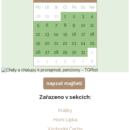
napsat majiteli
Zařazeno v sekcích:
Králíky
Horní Lipka
Východní Čechy