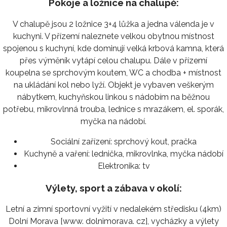
Pokoje a ložnice na chalupě:
V chalupě jsou 2 ložnice 3+4 lůžka a jedna válenda je v
kuchyni. V přízemí naleznete velkou obytnou místnost
spojenou s kuchyní, kde dominují velká krbová kamna, která
přes výměník vytápí celou chalupu. Dále v přízemí
koupelna se sprchovým koutem, WC a chodba + místnost
na ukládání kol nebo lyží. Objekt je vybaven veškerým
nábytkem, kuchyňskou linkou s nádobím na běžnou
potřebu, mikrovlnná trouba, lednice s mrazákem, el. sporák,
myčka na nádobí.
Sociální zařízení:
sprchový kout, pračka
Kuchyně a vaření:
lednička, mikrovlnka, myčka nádobí
Elektronika:
tv
Výlety, sport a zábava v okolí:
Letní a zimní sportovní vyžití v nedalekém středisku (4km)
Dolní Morava [www. dolnimorava. cz], vycházky a výlety