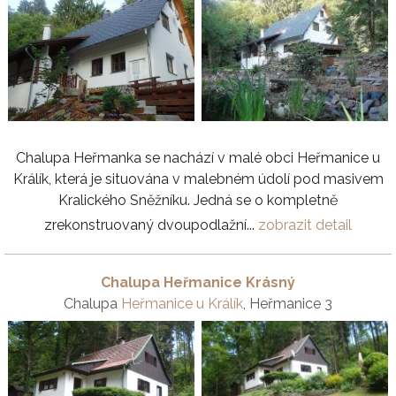
Chalupa Heřmanka se nachází v malé obci Heřmanice u
Králík, která je situována v malebném údolí pod masivem
Kralického Sněžníku. Jedná se o kompletně
zrekonstruovaný dvoupodlažní...
zobrazit detail
Chalupa Heřmanice Krásný
Chalupa
Heřmanice u Králík
, Heřmanice 3