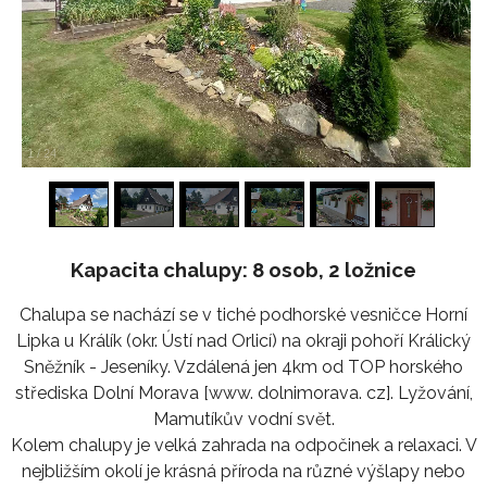
1
/
24
Kapacita chalupy: 8 osob, 2 ložnice
Chalupa se nachází se v tiché podhorské vesničce Horní
Lipka u Králík (okr. Ústí nad Orlicí) na okraji pohoří Králický
Sněžník - Jeseníky. Vzdálená jen 4km od TOP horského
střediska Dolní Morava [www. dolnimorava. cz]. Lyžování,
Mamutíkův vodní svět.
Kolem chalupy je velká zahrada na odpočinek a relaxaci. V
nejbližším okolí je krásná příroda na různé výšlapy nebo