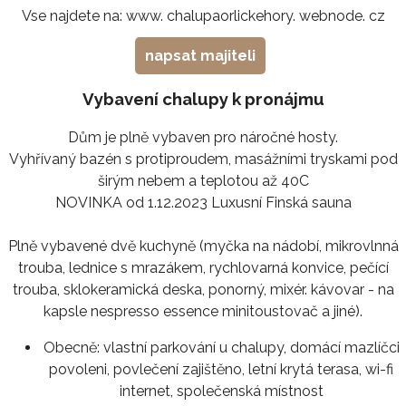
Vse najdete na: www. chalupaorlickehory. webnode. cz
napsat majiteli
Vybavení chalupy k pronájmu
Dům je plně vybaven pro náročné hosty.
Vyhřívaný bazén s protiproudem, masážními tryskami pod
širým nebem a teplotou až 40C
NOVINKA od 1.12.2023 Luxusní Finská sauna
Plně vybavené dvě kuchyně (myčka na nádobí, mikrovlnná
trouba, lednice s mrazákem, rychlovarná konvice, pečící
trouba, sklokeramická deska, ponorný, mixér. kávovar - na
kapsle nespresso essence minitoustovač a jiné).
Obecně:
vlastní parkování u chalupy, domácí mazlíčci
povoleni, povlečení zajištěno, letní krytá terasa, wi-fi
internet, společenská místnost