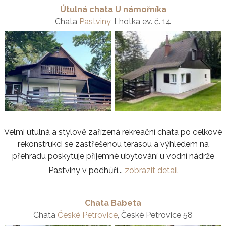
Útulná chata U námořníka
Chata
Pastviny
, Lhotka ev. č. 14
Velmi útulná a stylově zařízená rekreační chata po celkové
rekonstrukci se zastřešenou terasou a výhledem na
přehradu poskytuje příjemné ubytování u vodní nádrže
Pastviny v podhůří...
zobrazit detail
Chata Babeta
Chata
České Petrovice
, České Petrovice 58