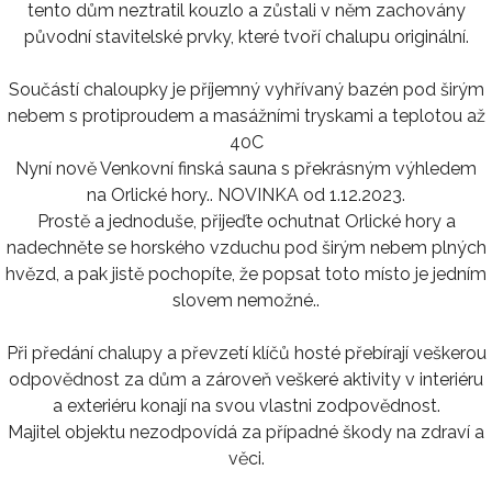
tento dům neztratil kouzlo a zůstali v něm zachovány
původní stavitelské prvky, které tvoří chalupu originální.
Součástí chaloupky je příjemný vyhřívaný bazén pod širým
nebem s protiproudem a masážními tryskami a teplotou až
40C
Nyní nově Venkovní finská sauna s překrásným výhledem
na Orlické hory.. NOVINKA od 1.12.2023.
Prostě a jednoduše, přijeďte ochutnat Orlické hory a
nadechněte se horského vzduchu pod širým nebem plných
hvězd, a pak jistě pochopíte, že popsat toto místo je jedním
slovem nemožné..
Při předání chalupy a převzetí klíčů hosté přebírají veškerou
odpovědnost za dům a zároveň veškeré aktivity v interiéru
a exteriéru konají na svou vlastni zodpovědnost.
Majitel objektu nezodpovídá za případné škody na zdraví a
věci.