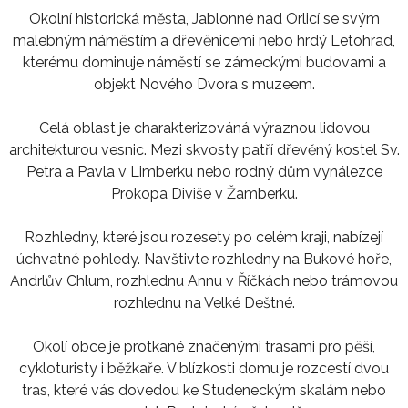
Okolní historická města, Jablonné nad Orlicí se svým
malebným náměstím a dřevěnicemi nebo hrdý Letohrad,
kterému dominuje náměstí se zámeckými budovami a
objekt Nového Dvora s muzeem.
Celá oblast je charakterizováná výraznou lidovou
architekturou vesnic. Mezi skvosty patří dřevěný kostel Sv.
Petra a Pavla v Limberku nebo rodný dům vynálezce
Prokopa Diviše v Žamberku.
Rozhledny, které jsou rozesety po celém kraji, nabízejí
úchvatné pohledy. Navštivte rozhledny na Bukové hoře,
Andrlův Chlum, rozhlednu Annu v Říčkách nebo trámovou
rozhlednu na Velké Deštné.
Okolí obce je protkané značenými trasami pro pěší,
cykloturisty i běžkaře. V blízkosti domu je rozcestí dvou
tras, které vás dovedou ke Studeneckým skalám nebo