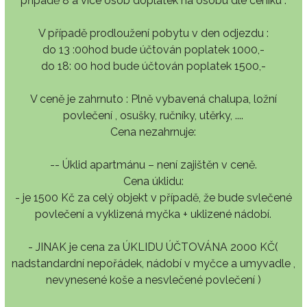
případě 8 a více osob doplatek na osobu dle ceníku .
V případě prodloužení pobytu v den odjezdu :
do 13 :00hod bude účtován poplatek 1000,-
do 18: 00 hod bude účtován poplatek 1500,-
V ceně je zahrnuto : Plně vybavená chalupa, ložní
povlečení , osušky, ručníky, utěrky, ....
Cena nezahrnuje:
-- Úklid apartmánu – není zajištěn v ceně.
Cena úklidu:
- je 1500 Kč za celý objekt v případě, že bude svlečené
povlečení a vyklizená myčka + uklizené nádobí.
- JINAK je cena za ÚKLIDU ÚČTOVÁNA 2000 KČ(
nadstandardní nepořádek, nádobí v myčce a umyvadle ,
nevynesené koše a nesvlečené povlečení )