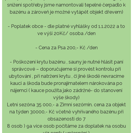
snížení spotřeby jsme namontovali tepelné čerpadlo k
bazénu a zároveň je možné vytápět objekt dřevem)
- Poplatek obce - dle platné vyhlášky od 1.1.2022 a to
ve výši 20Kč/ osoba /den
- Cena za Psa 200,- Kč /den
- Poškození krytu bazénu , sauny je nutné hlásit paní
správcové – doporučujeme si provést kontrolu při
ubytování , při natržení krytu , či jiné škodě nevracíme
kauci a škoda bude pronajímatelem nárokována po
nájemci ( kauce použita jako zádržné- do stanovení
výše škody)
Letní sezóna 35 000,- a Zimní sezómin. cena za objekt
na týden 30000,- Kč včetně vyhřívaného bazénu při
obsazenosti do 7
8 osob ) 9a více osob počítáme za doplatek na osobu