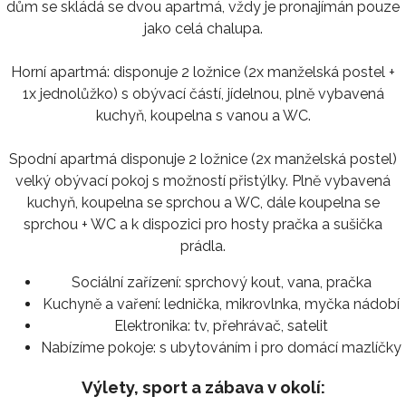
dům se skládá se dvou apartmá, vždy je pronajímán pouze
jako celá chalupa.
Horní apartmá: disponuje 2 ložnice (2x manželská postel +
1x jednolůžko) s obývací částí, jídelnou, plně vybavená
kuchyň, koupelna s vanou a WC.
Spodní apartmá disponuje 2 ložnice (2x manželská postel)
velký obývací pokoj s možností přistýlky. Plně vybavená
kuchyň, koupelna se sprchou a WC, dále koupelna se
sprchou + WC a k dispozici pro hosty pračka a sušička
prádla.
Sociální zařízení:
sprchový kout, vana, pračka
Kuchyně a vaření:
lednička, mikrovlnka, myčka nádobí
Elektronika:
tv, přehrávač, satelit
Nabízíme pokoje:
s ubytováním i pro domácí mazlíčky
Výlety, sport a zábava v okolí: