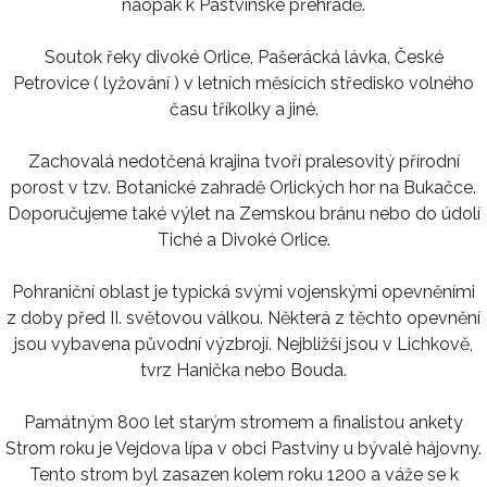
naopak k Pastvinské přehradě.
Soutok řeky divoké Orlice, Pašerácká lávka, České
Petrovice ( lyžování ) v letních měsících středisko volného
času tříkolky a jiné.
Zachovalá nedotčená krajina tvoří pralesovitý přírodní
porost v tzv. Botanické zahradě Orlických hor na Bukačce.
Doporučujeme také výlet na Zemskou bránu nebo do údolí
Tiché a Divoké Orlice.
Pohraniční oblast je typická svými vojenskými opevněními
z doby před II. světovou válkou. Některá z těchto opevnění
jsou vybavena původní výzbrojí. Nejbližší jsou v Lichkově,
tvrz Hanička nebo Bouda.
Památným 800 let starým stromem a finalistou ankety
Strom roku je Vejdova lípa v obci Pastviny u bývalé hájovny.
Tento strom byl zasazen kolem roku 1200 a váže se k