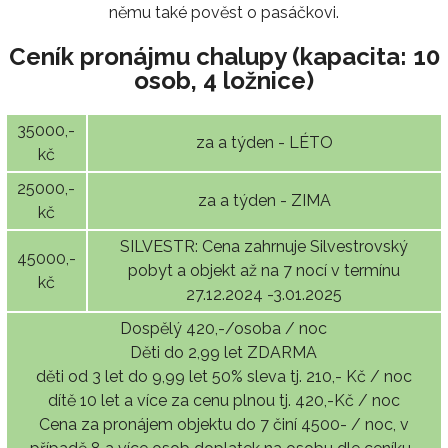
němu také pověst o pasáčkovi.
Ceník pronájmu chalupy (kapacita: 10
osob, 4 ložnice)
35000,-
za a týden - LÉTO
kč
25000,-
za a týden - ZIMA
kč
SILVESTR: Cena zahrnuje Silvestrovský
45000,-
pobyt a objekt až na 7 nocí v termínu
kč
27.12.2024 -3.01.2025
Dospělý 420,-/osoba / noc
Děti do 2,99 let ZDARMA
děti od 3 let do 9,99 let 50% sleva tj. 210,- Kč / noc
dítě 10 let a více za cenu plnou tj. 420,-Kč / noc
Cena za pronájem objektu do 7 činí 4500- / noc, v