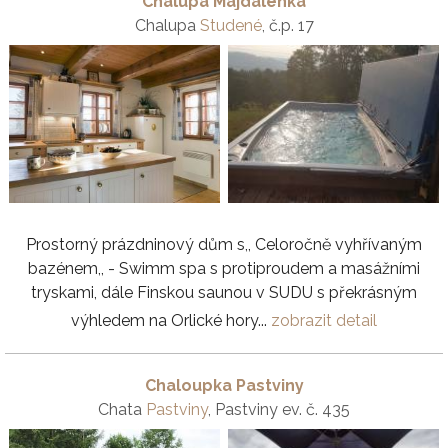
Chalupa Majdalenka
Chalupa
Studené
, č.p. 17
Prostorný prázdninový dům s,, Celoročně vyhřívaným
bazénem,, - Swimm spa s protiproudem a masážními
tryskami, dále Finskou saunou v SUDU s překrásným
výhledem na Orlické hory...
zobrazit detail
Chaloupka Pastviny
Chata
Pastviny
, Pastviny ev. č. 435