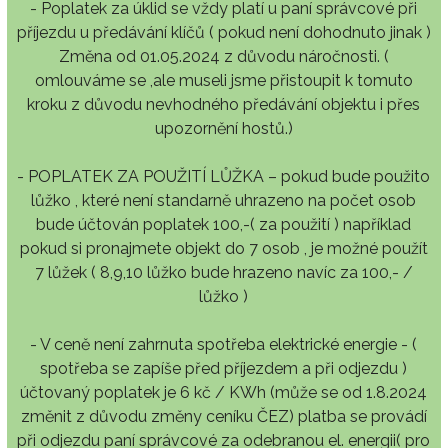
- Poplatek za úklid se vždy platí u paní správcové při
příjezdu u předávání klíčů ( pokud není dohodnuto jinak )
Změna od 01.05.2024 z důvodu náročnosti. (
omlouváme se ,ale museli jsme přistoupit k tomuto
kroku z důvodu nevhodného předávání objektu i přes
upozornění hostů.)
- POPLATEK ZA POUŽITÍ LŮŽKA – pokud bude použito
lůžko , které není standarně uhrazeno na počet osob
bude účtován poplatek 100,-( za použití ) například
pokud si pronajmete objekt do 7 osob , je možné použít
7 lůžek ( 8,9,10 lůžko bude hrazeno navíc za 100,- /
lůžko )
- V ceně není zahrnuta spotřeba elektrické energie - (
spotřeba se zapíše před příjezdem a při odjezdu )
účtovaný poplatek je 6 kč / KWh (může se od 1.8.2024
změnit z důvodu změny ceníku ČEZ) platba se provádí
při odjezdu paní správcové za odebranou el. energii( pro