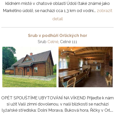
klidném místě v chatové oblasti Údolí (také známé jako
Markétino údolí), se nachází cca 1,3 km od vodní...
zobrazit
detail
Srub v podhůří Orlických hor
Srub
Celné
, Celné 111
OPĚT SPOUŠTÍME UBYTOVÁNÍ NA VÍKEND Přijeďte k nám
si užít Vaši zimní dovolenou, v naší blízkosti se nachází
lyžařské střediska: Dolní Morava, Buková hora, Říčky v Orl....