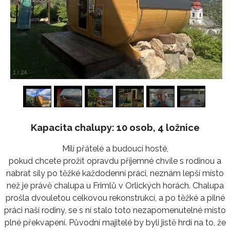
1
/
24
Kapacita chalupy: 10 osob, 4 ložnice
Milí přátelé a budoucí hosté,
pokud chcete prožít opravdu příjemné chvíle s rodinou a
nabrat síly po těžké každodenní práci, neznám lepší místo
než je právě chalupa u Frimlů v Orlických horách. Chalupa
prošla dvouletou celkovou rekonstrukcí, a po těžké a pilné
práci naší rodiny, se s ní stalo toto nezapomenutelné místo
plné překvapení. Původní majitelé by byli jistě hrdí na to, že