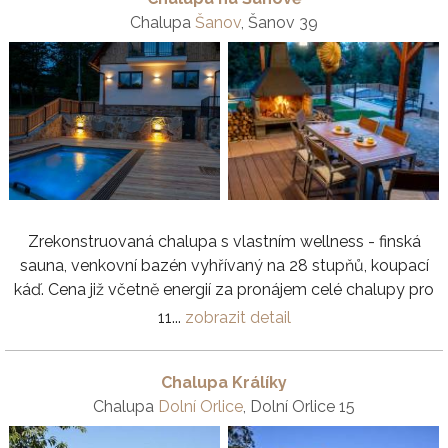
Chalupa
Šanov
, Šanov 39
Zrekonstruovaná chalupa s vlastním wellness - finská
sauna, venkovní bazén vyhřívaný na 28 stupňů, koupací
káď. Cena již včetně energií za pronájem celé chalupy pro
11...
zobrazit detail
Chalupa Králíky
Chalupa
Dolní Orlice
, Dolní Orlice 15