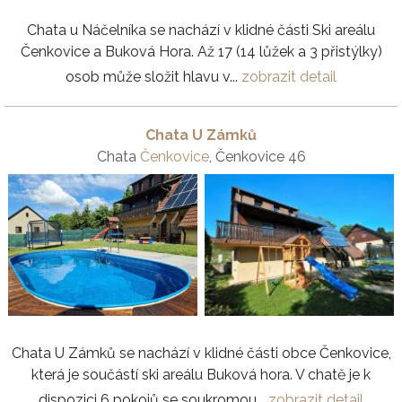
Chata u Náčelníka se nachází v klidné části Ski areálu
Čenkovice a Buková Hora. Až 17 (14 lůžek a 3 přistýlky)
osob může složit hlavu v...
zobrazit detail
Chata U Zámků
Chata
Čenkovice
, Čenkovice 46
Chata U Zámků se nachází v klidné části obce Čenkovice,
která je součástí ski areálu Buková hora. V chatě je k
dispozici 6 pokojů se soukromou...
zobrazit detail