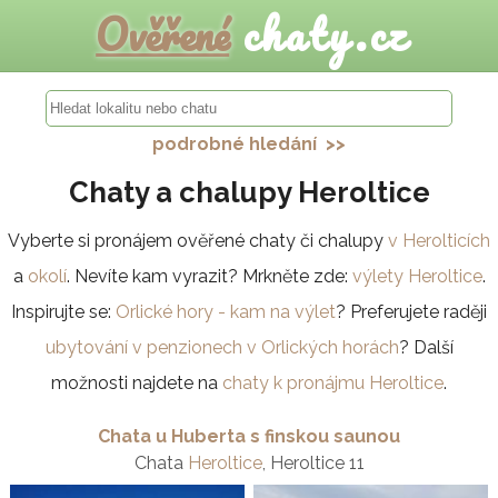
Ověřené
chaty.cz
podrobné hledání >>
Chaty a chalupy Heroltice
Vyberte si pronájem ověřené chaty či chalupy
v Herolticích
a
okolí
. Nevíte kam vyrazit? Mrkněte zde:
výlety Heroltice
.
Inspirujte se:
Orlické hory - kam na výlet
? Preferujete raději
ubytování v penzionech v Orlických horách
? Další
možnosti najdete na
chaty k pronájmu Heroltice
.
Chata u Huberta s finskou saunou
Chata
Heroltice
, Heroltice 11