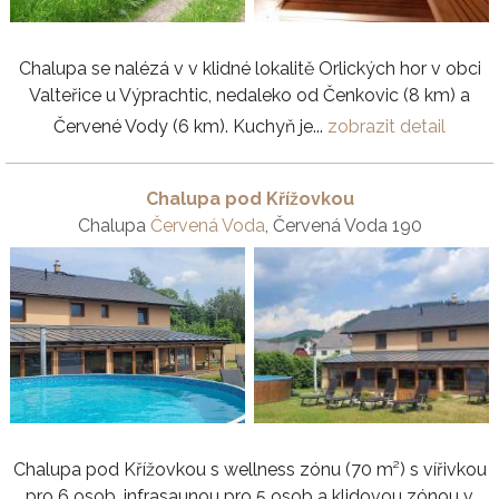
Chalupa se nalézá v v klidné lokalitě Orlických hor v obci
Valteřice u Výprachtic, nedaleko od Čenkovic (8 km) a
Červené Vody (6 km). Kuchyň je...
zobrazit detail
Chalupa pod Křížovkou
Chalupa
Červená Voda
, Červená Voda 190
Chalupa pod Křížovkou s wellness zónu (70 m²) s vířivkou
pro 6 osob, infrasaunou pro 5 osob a klidovou zónou v