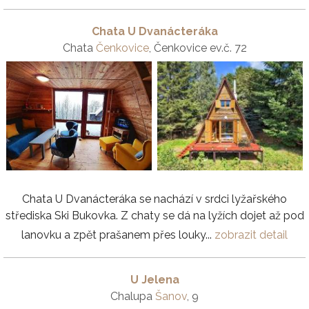
Chata U Dvanácteráka
Chata
Čenkovice
, Čenkovice ev.č. 72
Chata U Dvanácteráka se nachází v srdci lyžařského
střediska Ski Bukovka. Z chaty se dá na lyžích dojet až pod
lanovku a zpět prašanem přes louky...
zobrazit detail
U Jelena
Chalupa
Šanov
, 9