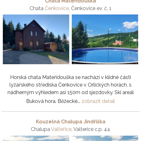
Chata Mateřídouška
Chata
Čenkovice
, Čenkovice ev. č. 1
Horská chata Mateřídouška se nachází v klidné části
lyžařského střediska Čenkovice v Orlických horách, s
nádherným výhledem asi 150m od sjezdovky. Ski areál
Buková hora. Běžecké...
zobrazit detail
Kouzelná Chalupa Jindřiška
Chalupa
Valteřice
, Valterice c.p. 44