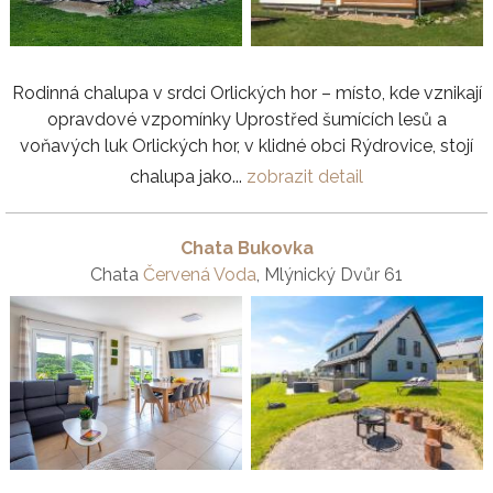
Rodinná chalupa v srdci Orlických hor – místo, kde vznikají
opravdové vzpomínky Uprostřed šumících lesů a
voňavých luk Orlických hor, v klidné obci Rýdrovice, stojí
chalupa jako...
zobrazit detail
Chata Bukovka
Chata
Červená Voda
, Mlýnický Dvůr 61