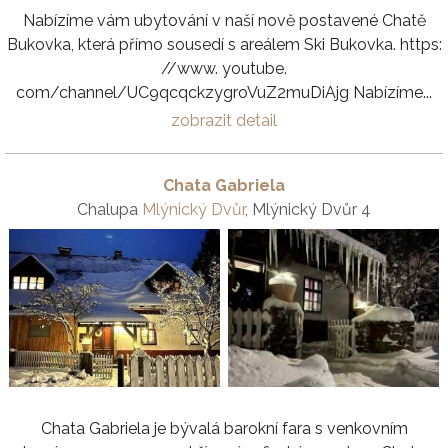
Nabízíme vám ubytování v naší nově postavené Chatě
Bukovka, která přímo sousedí s areálem Ski Bukovka. https:
//www. youtube.
com/channel/UC9qcqckzygroVuZ2muDiAjg Nabízíme...
zobrazit detail
Chata Gabriela
Chalupa
Mlýnický Dvůr
, Mlýnický Dvůr 4
Chata Gabriela je bývalá barokní fara s venkovním