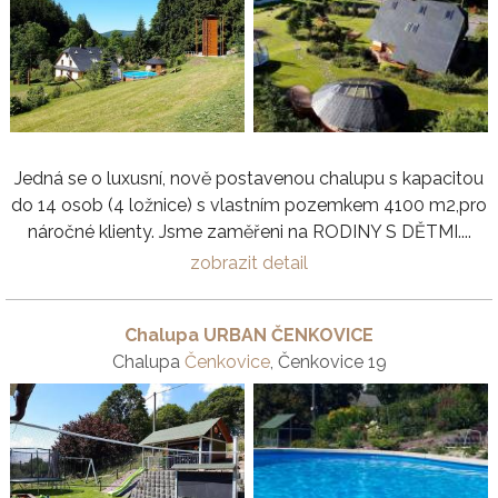
Jedná se o luxusní, nově postavenou chalupu s kapacitou
do 14 osob (4 ložnice) s vlastním pozemkem 4100 m2,pro
náročné klienty. Jsme zaměřeni na RODINY S DĚTMI....
zobrazit detail
Chalupa URBAN ČENKOVICE
Chalupa
Čenkovice
, Čenkovice 19