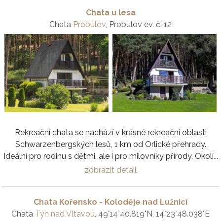
Chata u lesa
Chata
Probulov
, Probulov ev. č. 12
Rekreační chata se nachází v krásné rekreační oblasti
Schwarzenbergských lesů, 1 km od Orlické přehrady.
Ideální pro rodinu s dětmi, ale i pro milovníky přírody. Okolí...
zobrazit detail
Chata Kořensko - Koloděje nad Lužnicí
Chata
Týn nad Vltavou
, 49°14`40.819"N, 14°23`48.038"E