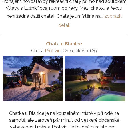
Pronájem novostavby rekreační chaty přímo nad soutokem
Vltavy s Lužnicí cca 100m od řeky. Mezi chatou a řekou
není žádná další chata!! Chata je umístěna na...
zobrazit
detail
Chata u Blanice
Chata
Protivín
, Chelčického 129
Chatka u Blanice je na kouzelném místě v přírodě na
samotě, ale zároveň pár minut od veškeré občanské
vybavenosti města Protivín. Je to ideální místo pro...