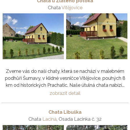
Chata u Zlatého potoka
Chata
Vitějovice
Zveme vás do naší chaty, která se nachází v malebném
podhůří Šumavy, v klidné vesničce Vitějovice, pouhých 8
km od historických Prachatic. Naše útulná chata nabízí...
zobrazit detail
Chata Libuška
Chata
Laciná
, Osada Lacinka č. 32