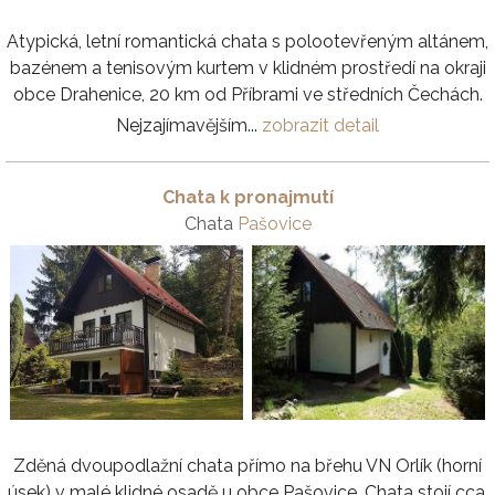
Atypická, letní romantická chata s polootevřeným altánem,
bazénem a tenisovým kurtem v klidném prostředí na okraji
obce Drahenice, 20 km od Příbrami ve středních Čechách.
Nejzajímavějším...
zobrazit detail
Chata k pronajmutí
Chata
Pašovice
Zděná dvoupodlažní chata přímo na břehu VN Orlík (horní
úsek) v malé klidné osadě u obce Pašovice. Chata stojí cca.