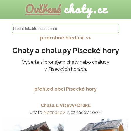
Ověřené
chaty.cz
podrobné hledání >>
Chaty a chalupy Písecké hory
Vyberte si pronájem chaty nebo chalupy
v Píseckých horách.
přehled obcí Písecké hory
Chata u Vltavy+Orlíku
Chata
Neznašov
, Neznašov 100 E