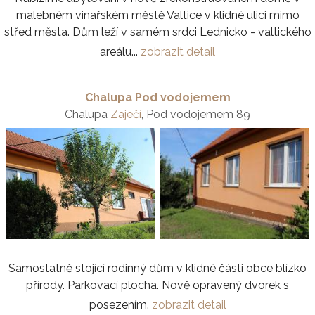
malebném vinařském městě Valtice v klidné ulici mimo
střed města. Dům leží v samém srdci Lednicko - valtického
areálu...
zobrazit detail
Chalupa Pod vodojemem
Chalupa
Zaječí
, Pod vodojemem 89
Samostatně stojící rodinný dům v klidné části obce blízko
přírody. Parkovací plocha. Nově opravený dvorek s
posezením.
zobrazit detail