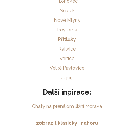
Hlohovec
Nejdek
Nové Mlýny
Poštorná
Přítluky
Rakvice
Valtice
Velké Pavlovice
Zaječí
Další inpirace:
Chaty na prenájom Jižní Morava
zobrazit klasicky
nahoru