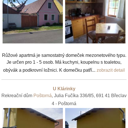
Růžové apartmá je samostatný domeček mezonetového typu.
Je určen pro 1 - 5 osob. Má kuchyni, koupelnu s toaletou,
obývák a podkrovní ložnici. K domečku patří...
zobrazit detail
U Klárinky
Rekreační dům
Poštorná
, Julia Fučíka 336/85, 691 41 Břeclav
4 - Poštorná