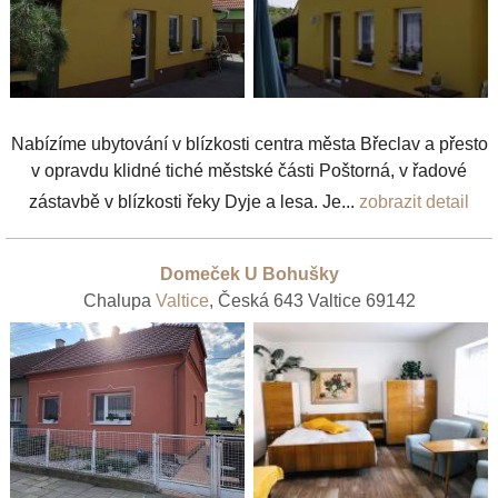
Nabízíme ubytování v blízkosti centra města Břeclav a přesto
v opravdu klidné tiché městské části Poštorná, v řadové
zástavbě v blízkosti řeky Dyje a lesa. Je...
zobrazit detail
Domeček U Bohušky
Chalupa
Valtice
, Česká 643 Valtice 69142