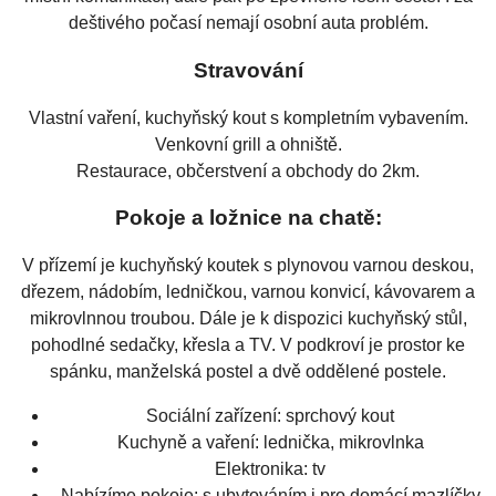
deštivého počasí nemají osobní auta problém.
Stravování
Vlastní vaření, kuchyňský kout s kompletním vybavením.
Venkovní grill a ohniště.
Restaurace, občerstvení a obchody do 2km.
Pokoje a ložnice na chatě:
V přízemí je kuchyňský koutek s plynovou varnou deskou,
dřezem, nádobím, ledničkou, varnou konvicí, kávovarem a
mikrovlnnou troubou. Dále je k dispozici kuchyňský stůl,
pohodlné sedačky, křesla a TV. V podkroví je prostor ke
spánku, manželská postel a dvě oddělené postele.
Sociální zařízení:
sprchový kout
Kuchyně a vaření:
lednička, mikrovlnka
Elektronika:
tv
Nabízíme pokoje:
s ubytováním i pro domácí mazlíčky