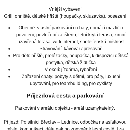
Vnější vybavení
Grill, ohniště, dětské hřiště (houpačky, skluzavka), posezení
Obecně:
vlastní parkování u chaty, domácí mazlíčci
povoleni, povlečení zajištěno, letní krytá terasa, zimní
uzavřená terasa, wi-fi internet, společenská místnost
Stravování:
kávovar / presovač
Pro děti:
hřiště, prolézačky, houpačka, k dispozici dětská
postýlka, dětská židlička
V okolí:
jízdárna, rybaření
Zařazení chaty:
pobyty s dětmi, pro páry, luxusní
ubytování, pro teambuilding, pro cyklisty
Příjezdová cesta a parkování
Parkování v areálu objektu - areál uzamykatelný.
Příjezd: Po silnici Břeclav – Lednice, odbočka na asfaltovou
místní komunikaci, dále pak po zpevněné lesní cestě. I za