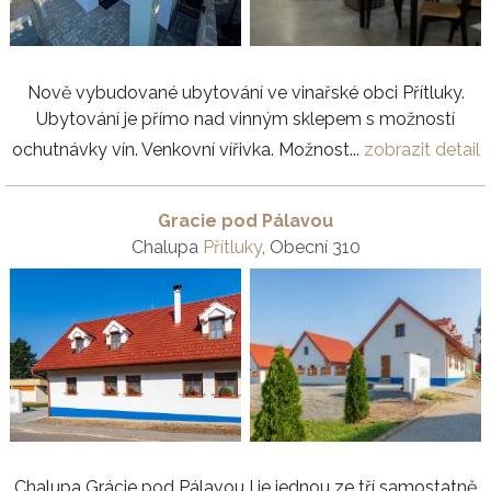
Nově vybudované ubytování ve vinařské obci Přítluky.
Ubytování je přímo nad vinným sklepem s možností
ochutnávky vín. Venkovní vířivka. Možnost...
zobrazit detail
Gracie pod Pálavou
Chalupa
Přítluky
, Obecní 310
Chalupa Grácie pod Pálavou I je jednou ze tří samostatně