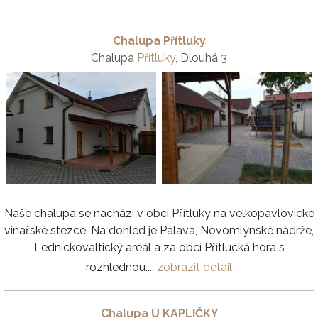
Chalupa Přítluky
Chalupa
Přítluky
, Dlouhá 3
Naše chalupa se nachází v obci Přítluky na velkopavlovické
vinařské stezce. Na dohled je Pálava, Novomlýnské nádrže,
Lednickovaltický areál a za obcí Přítlucká hora s
rozhlednou....
zobrazit detail
Chalupa U KAPLIČKY