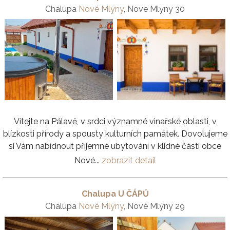
Chalupa
Nové Mlýny
, Nove Mlyny 30
Vítejte na Pálavě, v srdci významné vinařské oblasti, v
blízkosti přírody a spousty kulturních památek. Dovolujeme
si Vám nabídnout příjemné ubytování v klidné části obce
Nové...
zobrazit detail
Chalupa U ČÁPŮ
Chalupa
Nové Mlýny
, Nové Mlýny 29