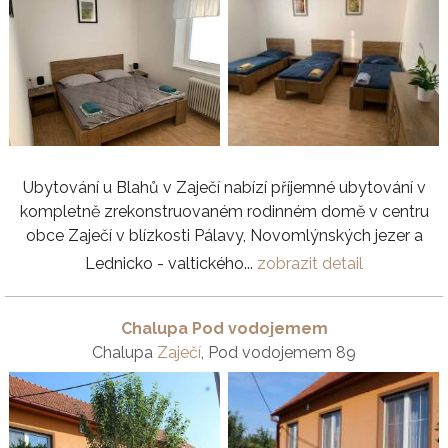
Ubytování u Blahů v Zaječí nabízí příjemné ubytování v
kompletně zrekonstruovaném rodinném domě v centru
obce Zaječí v blízkosti Pálavy, Novomlýnských jezer a
Lednicko - valtického...
zobrazit detail
Chalupa Pod vodojemem
Chalupa
Zaječí
, Pod vodojemem 89