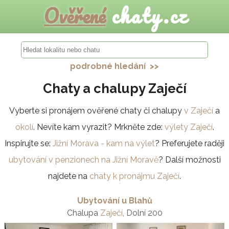
Ověřené
chaty.cz
podrobné hledání >>
Chaty a chalupy Zaječí
Vyberte si pronájem ověřené chaty či chalupy
v Zaječí
a
okolí
. Nevíte kam vyrazit? Mrkněte zde:
výlety Zaječí
.
Inspirujte se:
Jižní Morava - kam na výlet
? Preferujete raději
ubytování v penzionech na Jižní Moravě
? Další možnosti
najdete na
chaty k pronájmu Zaječí
.
Ubytování u Blahů
Chalupa
Zaječí
, Dolní 200