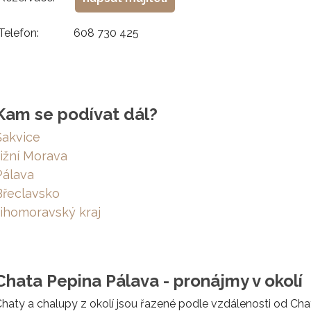
Telefon:
608 730 425
Kam se podívat dál?
Šakvice
Jižní Morava
Pálava
Břeclavsko
Jihomoravský kraj
Chata Pepina Pálava - pronájmy v okolí
haty a chalupy z okolí jsou řazené podle vzdálenosti od Cha