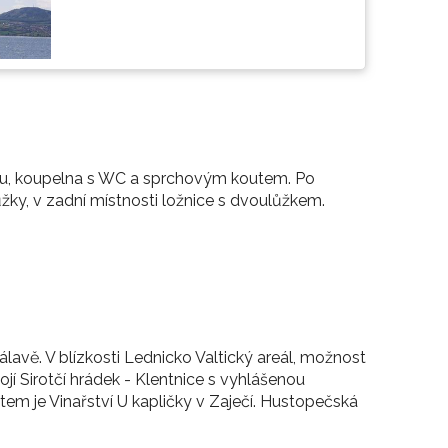
ou, koupelna s WC a sprchovým koutem. Po
žky, v zadní místnosti ložnice s dvoulůžkem.
álavě. V blízkosti Lednicko Valtický areál, možnost
ojí Sirotčí hrádek - Klentnice s vyhlášenou
em je Vinařství U kapličky v Zaječí. Hustopečská