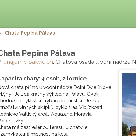
>
Chata Pepina Pálava
Chata Pepina Pálava
Pronájem v Šakvicích
, Chatová osada u voní nádrže 
Kapacita chaty: 4 osob, 2 ložnice
ová chata přímo u vodní nádrže Dolní Dyje (Nové
lýny). Je zda krásný výhled na Pálavu. Okolí
hodné na cyklistiku, rybaření i turistiku. Je zde
nožství vinných sklípků, cyklo tras. V blízkosti
ednicko Valtický areál, Aqualand Moravia
asohlávky.
hata má zastřešenou terasu, u chaty je
zamykatelná místnost na kola.