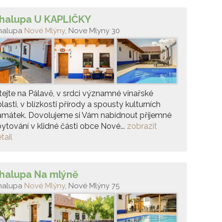
halupa U KAPLIČKY
halupa
Nové Mlýny
, Nove Mlyny 30
tejte na Pálavě, v srdci významné vinařské
lasti, v blízkosti přírody a spousty kulturních
amátek. Dovolujeme si Vám nabídnout příjemné
ytování v klidné části obce Nové...
zobrazit
tail
halupa Na mlýně
halupa
Nové Mlýny
, Nové Mlýny 75