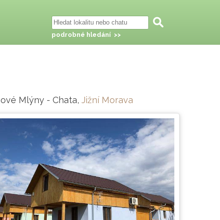
podrobné hledání >>
Nové Mlýny - Chata,
Jižní Morava