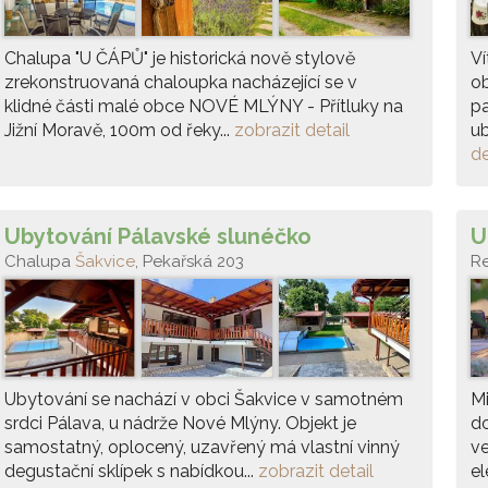
Chalupa "U ČÁPŮ" je historická nově stylově
Ví
zrekonstruovaná chaloupka nacházející se v
ob
klidné části malé obce NOVÉ MLÝNY - Přítluky na
p
Jižní Moravě, 100m od řeky...
zobrazit detail
ub
de
Ubytování Pálavské slunéčko
U
Chalupa
Šakvice
, Pekařská 203
R
Ubytování se nachází v obci Šakvice v samotném
Mi
srdci Pálava, u nádrže Nové Mlýny. Objekt je
d
samostatný, oplocený, uzavřený má vlastní vinný
ve
degustační sklípek s nabídkou...
zobrazit detail
el