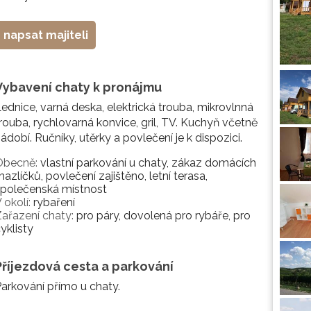
napsat majiteli
Vybavení chaty k pronájmu
ednice, varná deska, elektrická trouba, mikrovlnná
rouba, rychlovarná konvice, gril, TV. Kuchyň včetně
ádobí. Ručníky, utěrky a povlečení je k dispozici.
Obecně:
vlastní parkování u chaty, zákaz domácích
azlíčků, povlečení zajištěno, letní terasa,
společenská místnost
 okolí:
rybaření
ařazení chaty:
pro páry, dovolená pro rybáře, pro
yklisty
Příjezdová cesta a parkování
arkování přímo u chaty.