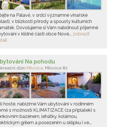
tejte na Pálavě, v srdci významné vinařské
lasti, v blízkosti přírody a spousty kulturních
amátek. Dovolujeme si Vám nabídnout příjemné
ytování v klidné části obce Nové...
zobrazit
tail
bytování Na pohodu
ekreační dům
Milovice
, Milovice 82
lí hosté, nabízíme Vám ubytování v rodinném
omě s možností KLIMATIZACE (za příplatek) s
nkovním bazénem, lehátky, kolárnou,
ektrickým grilem a posezením u sklípku i ve...