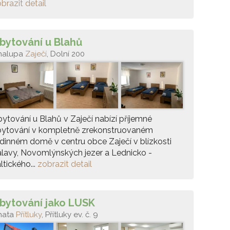
brazit detail
bytování u Blahů
halupa
Zaječí
, Dolní 200
ytování u Blahů v Zaječí nabízí příjemné
bytování v kompletně zrekonstruovaném
dinném domě v centru obce Zaječí v blízkosti
lavy, Novomlýnských jezer a Lednicko -
ltického...
zobrazit detail
bytování jako LUSK
hata
Přítluky
, Přítluky ev. č. 9