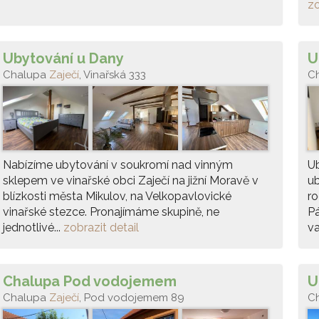
zo
Ubytování u Dany
U
Chalupa
Zaječí
, Vinařská 333
C
Nabízíme ubytování v soukromí nad vinným
Ub
sklepem ve vinařské obci Zaječí na jižní Moravě v
u
blízkosti města Mikulov, na Velkopavlovické
ro
vinařské stezce. Pronajímáme skupině, ne
Pá
jednotlivé...
zobrazit detail
va
Chalupa Pod vodojemem
U
Chalupa
Zaječí
, Pod vodojemem 89
C