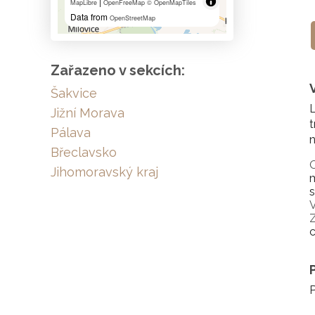
|
MapLibre
OpenFreeMap
© OpenMapTiles
Data from
OpenStreetMap
Zařazeno v sekcích:
Šakvice
L
Jižní Morava
t
Pálava
n
Břeclavsko
Jihomoravský kraj
m
V
Z
c
P