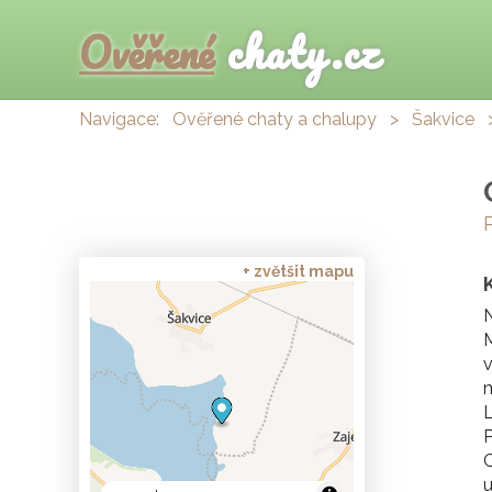
Ověřené
chaty.cz
Navigace:
Ověřené chaty a chalupy
>
Šakvice
+ zvětšit mapu
N
M
v
m
L
P
C
u