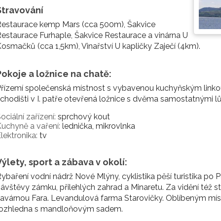
Stravování
Restaurace kemp Mars (cca 500m), Šakvice
estaurace Furhaple, Šakvice Restaurace a vinárna U
osmačků (cca 1,5km), Vinařství U kapličky Zaječí (4km).
Pokoje a ložnice na chatě:
Přízemí společenská místnost s vybavenou kuchyňským link
chodišti v I. patře otevřená ložnice s dvěma samostatnými lů
ociální zařízení:
sprchový kout
uchyně a vaření:
lednička, mikrovlnka
lektronika:
tv
Výlety, sport a zábava v okolí:
ybaření vodní nádrž Nové Mlýny, cyklistika pěší turistika po P
ávštěvy zámku, přilehlých zahrad a Minaretu. Za vidění též st
avárnou Fara. Levandulová farma Starovičky. Oblíbeným míst
rozhledna s mandloňovým sadem.