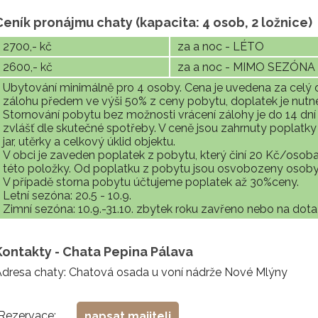
Ceník pronájmu chaty (kapacita: 4 osob, 2 ložnice)
2700,- kč
za a noc - LÉTO
2600,- kč
za a noc - MIMO SEZÓNA
Ubytování minimálně pro 4 osoby. Cena je uvedena za celý obj
zálohu předem ve výši 50% z ceny pobytu, doplatek je nutné
Stornování pobytu bez možnosti vrácení zálohy je do 14 dní
zvlášť dle skutečné spotřeby. V ceně jsou zahrnuty poplatky 
jar, utěrky a celkový úklid objektu.
V obci je zaveden poplatek z pobytu, který činí 20 Kč/osoba
této položky. Od poplatku z pobytu jsou osvobozeny osoby m
V případě storna pobytu účtujeme poplatek až 30%ceny.
Letní sezóna: 20.5 - 10.9.
Zimní sezóna: 10.9.-31.10. zbytek roku zavřeno nebo na dot
Kontakty - Chata Pepina Pálava
dresa chaty: Chatová osada u voní nádrže Nové Mlýny
Rezervace:
napsat majiteli