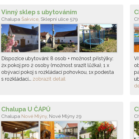
Vinný sklep s ubytováním
C
Chalupa
Šakvice
, Sklepní ulice 579
C
Dispozice ubytování: 8 osob + možnost přistýlky:
Ví
2x pokoj pro 2 osoby (možnost srazit lůžka), 1 x
ob
obývací pokoj s rozkládací pohovkou, 1x podesta
p
s rozkládací...
zobrazit detail
ub
de
Chalupa U ČÁPŮ
C
Chalupa
Nové Mlýny
, Nové Mlýny 29
C