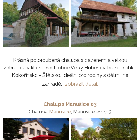
Krásná poloroubená chalupa s bazénem a velkou
zahradou v klidné části obce Velký Hubenov, hranice chko
Kokořínsko - Štětsko. Ideální pro rodiny s dětmi, na
zahradě...
zobrazit detail
Chalupa Manušice 03
Chalupa
Manušice
, Manušice ev. č. 3