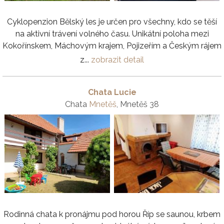
Cyklopenzion Bělský les je určen pro všechny, kdo se těší
na aktivní trávení volného času. Unikátní poloha mezi
Kokořínskem, Máchovým krajem, Pojizeřím a Českým rájem
z...
zobrazit detail
Chata Lucie
Chata
Mnetěš
, Mnetěš 38
Rodinná chata k pronájmu pod horou Říp se saunou, krbem