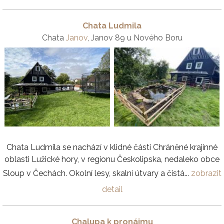
Chata Ludmila
Chata
Janov
, Janov 89 u Nového Boru
Chata Ludmila se nachází v klidné části Chráněné krajinné
oblasti Lužické hory, v regionu Českolipska, nedaleko obce
Sloup v Čechách. Okolní lesy, skalní útvary a čistá...
zobrazit
detail
Chalupa k pronájmu