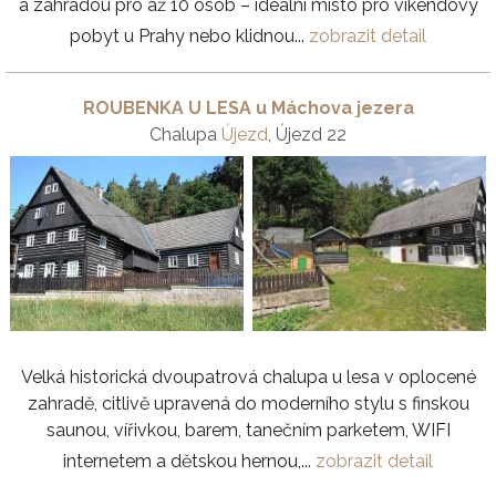
a zahradou pro až 10 osob – ideální místo pro víkendový
pobyt u Prahy nebo klidnou...
zobrazit detail
ROUBENKA U LESA u Máchova jezera
Chalupa
Újezd
, Újezd 22
Velká historická dvoupatrová chalupa u lesa v oplocené
zahradě, citlivě upravená do moderního stylu s finskou
saunou, vířivkou, barem, tanečním parketem, WIFI
internetem a dětskou hernou,...
zobrazit detail