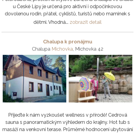
u České Lípy je určená pro aktivní i odpočinkovou
dovolenou rodin, přátel, cyklistů, turistů nebo maminek s
dětmi. Vhodná...
zobrazit detail
Chalupa k pronájmu
Chalupa
Michovka
, Michovka 42
Přijeďte k nám vyzkoušet wellness v přírodě! Cedrová
sauna s panoramatickým výhledem do krajiny. Hot tub s
masáží na venkovní terase. Průměrné hodnocení ubytování