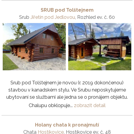
SRUB pod Tolštejnem
Srub
Jiřetín pod Jedlovou
, Rozhled ev. č. 60
Srub pod Tolštejnem je novou (r. 2019 dokončenou)
stavbou v kanadském stylu. Ve Srubu neposkytujeme
ubytovaní se službami ale jedna se o pronájem objektu.
Chalupu obklopuje...
zobrazit detail
Holany chata k pronajmutí
Chata
Hostíkovice
, Hostíkovice ev. č. 48