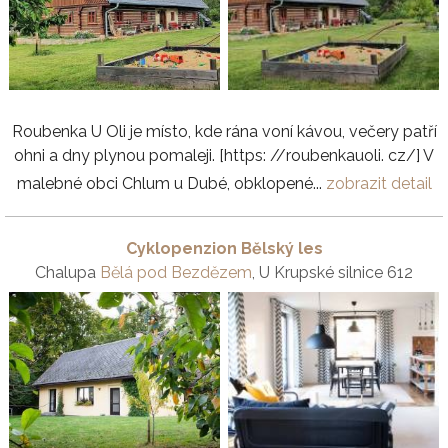
Roubenka U Oli je místo, kde rána voní kávou, večery patří
ohni a dny plynou pomaleji. [https: //roubenkauoli. cz/] V
malebné obci Chlum u Dubé, obklopené...
zobrazit detail
Cyklopenzion Bělský les
Chalupa
Bělá pod Bezdězem
, U Krupské silnice 612