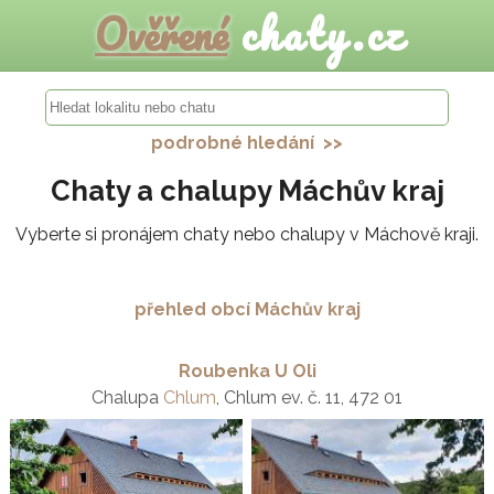
Ověřené
chaty.cz
podrobné hledání >>
Chaty a chalupy Máchův kraj
Vyberte si pronájem chaty nebo chalupy v Máchově kraji.
přehled obcí Máchův kraj
Roubenka U Oli
Chalupa
Chlum
, Chlum ev. č. 11, 472 01