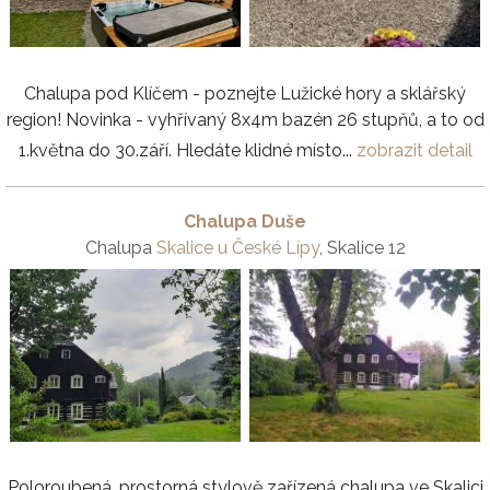
Chalupa pod Klíčem - poznejte Lužické hory a sklářský
region! Novinka - vyhřívaný 8x4m bazén 26 stupňů, a to od
1.května do 30.září. Hledáte klidné místo...
zobrazit detail
Chalupa Duše
Chalupa
Skalice u České Lípy
, Skalice 12
Poloroubená, prostorná stylově zařízená chalupa ve Skalici