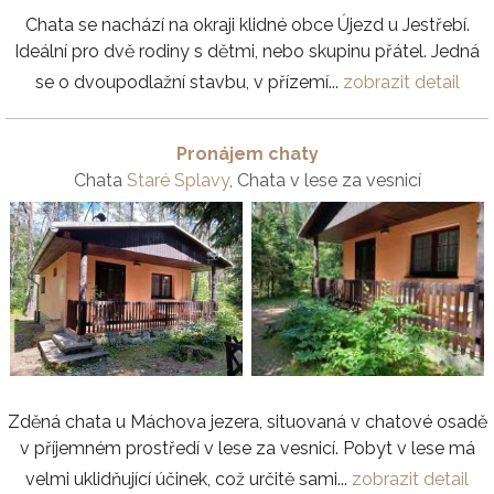
Chata se nachází na okraji klidné obce Újezd u Jestřebí.
Ideální pro dvě rodiny s dětmi, nebo skupinu přátel. Jedná
se o dvoupodlažní stavbu, v přízemí...
zobrazit detail
Pronájem chaty
Chata
Staré Splavy
, Chata v lese za vesnicí
Zděná chata u Máchova jezera, situovaná v chatové osadě
v příjemném prostředí v lese za vesnicí. Pobyt v lese má
velmi uklidňující účinek, což určitě sami...
zobrazit detail