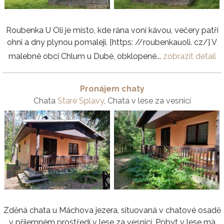
Roubenka U Oli je místo, kde rána voní kávou, večery patří
ohni a dny plynou pomaleji. [https: //roubenkauoli. cz/] V
malebné obci Chlum u Dubé, obklopené...
zobrazit detail
Pronájem chaty
Chata
Staré Splavy
, Chata v lese za vesnicí
Zděná chata u Máchova jezera, situovaná v chatové osadě
v příjemném prostředí v lese za vesnicí. Pobyt v lese má