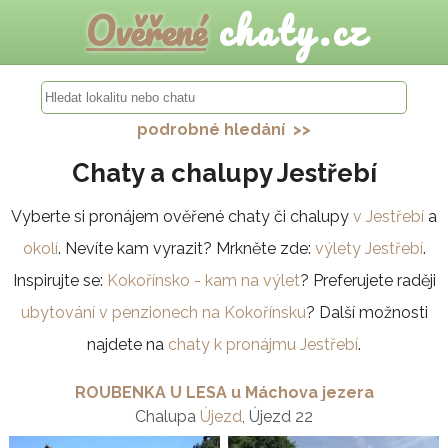
Ověřené
chaty.cz
podrobné hledání >>
Chaty a chalupy Jestřebí
Vyberte si pronájem ověřené chaty či chalupy
v Jestřebí
a
okolí
. Nevíte kam vyrazit? Mrkněte zde:
výlety Jestřebí
.
Inspirujte se:
Kokořínsko - kam na výlet
? Preferujete raději
ubytování v penzionech na Kokořínsku
? Další možnosti
najdete na
chaty k pronájmu Jestřebí
.
ROUBENKA U LESA u Máchova jezera
Chalupa
Újezd
, Újezd 22