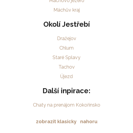
Máchovo jezero
Máchův kraj
Okolí Jestřebí
Dražejov
Chlum
Staré Splavy
Tachov
Újezd
Další inpirace:
Chaty na prenájom Kokořínsko
zobrazit klasicky
nahoru