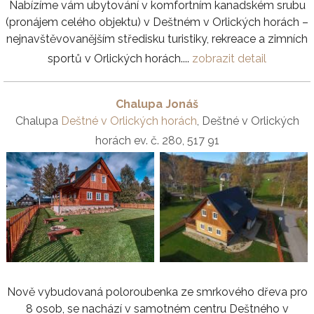
Nabízíme vám ubytování v komfortním kanadském srubu
(pronájem celého objektu) v Deštném v Orlických horách –
nejnavštěvovanějším středisku turistiky, rekreace a zimních
sportů v Orlických horách....
zobrazit detail
Chalupa Jonáš
Chalupa
Deštné v Orlických horách
, Deštné v Orlických
horách ev. č. 280, 517 91
Nově vybudovaná poloroubenka ze smrkového dřeva pro
8 osob, se nachází v samotném centru Deštného v