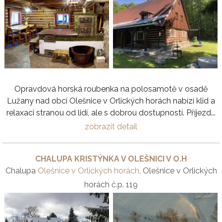
Opravdová horská roubenka na polosamotě v osadě
Lužany nad obcí Olešnice v Orlických horách nabízí klid a
relaxaci stranou od lidí, ale s dobrou dostupností. Příjezd...
zobrazit detail
CHALUPA KRISTÝNKA V OLEŠNICI V O.H
Chalupa
Olešnice v Orlických horách
, Olešnice v Orlických
horách č.p. 119