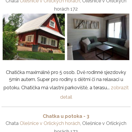
Chata
Olešnice v Orlických horách
, Olešnice v Orlických
horách 172
Chatička maximálně pro 5 osob. Dvě rodinné sjezdovky
5min autem. Super pro rodiny s dětmi či na relaxaci u
potoku. Chatička má vlastní parkoviště, a terasu...
zobrazit
detail
Chatka u potoka - 3
Chata
Olešnice v Orlických horách
, Olešnice v Orlických
horách 172