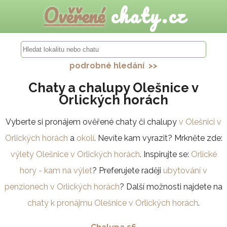
Ověřené
chaty.cz
podrobné hledání >>
Chaty a chalupy Olešnice v
Orlických horách
Vyberte si pronájem ověřené chaty či chalupy
v Olešnici v
Orlických horách
a
okolí
. Nevíte kam vyrazit? Mrkněte zde:
výlety Olešnice v Orlických horách
. Inspirujte se:
Orlické
hory - kam na výlet
? Preferujete raději
ubytování v
penzionech v Orlických horách
? Další možnosti najdete na
chaty k pronájmu Olešnice v Orlických horách
.