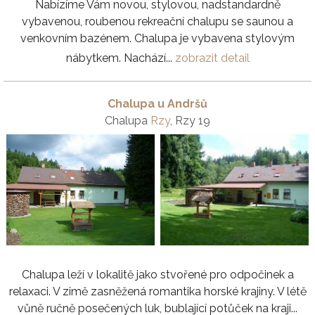
Nabízíme Vám novou, stylovou, nadstandardně
vybavenou, roubenou rekreační chalupu se saunou a
venkovním bazénem. Chalupa je vybavena stylovým
nábytkem. Nachází...
zobrazit detail
Chalupa u Andršů
Chalupa
Rzy
, Rzy 19
Chalupa leží v lokalitě jako stvořené pro odpočinek a
relaxaci. V zimě zasněžená romantika horské krajiny. V létě
vůně ručně posečených luk, bublající potůček na kraji...