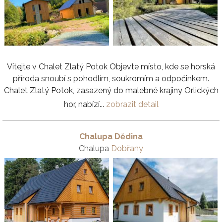
Vítejte v Chalet Zlatý Potok Objevte místo, kde se horská
příroda snoubí s pohodlím, soukromím a odpočinkem.
Chalet Zlatý Potok, zasazený do malebné krajiny Orlických
hor, nabízí...
zobrazit detail
Chalupa Dědina
Chalupa
Dobřany