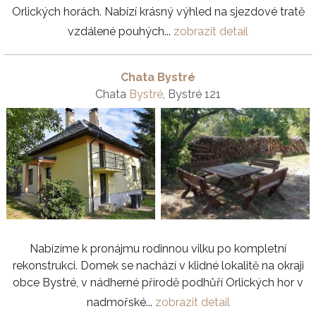
Orlických horách. Nabízí krásný výhled na sjezdové tratě
vzdálené pouhých...
zobrazit detail
Chata Bystré
Chata
Bystré
, Bystré 121
Nabízíme k pronájmu rodinnou vilku po kompletní
rekonstrukci. Domek se nachází v klidné lokalitě na okraji
obce Bystré, v nádherné přírodě podhůří Orlických hor v
nadmořské...
zobrazit detail