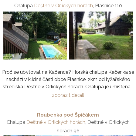
Chalupa
Deštné v Orlických horách
, Plasnice 110
Proč se ubytovat na Kačence? Horská chalupa Kačenka se
nachází v klidné části obce Plasnice, 2km od lyžařského
střediska Deštné v Orlických horách. Chalupa je umístěna...
zobrazit detail
Roubenka pod Špičákem
Chalupa
Deštné v Orlických horách
, Deštné v Orlických
horách 96