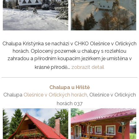
Chalupa Kristýnka se nachází v CHKO Olešnice v Orlických
horách. Oplocený pozemek u chalupy s rozlehlou
zahradou a přírodním koupacím jezírkem je umístěna v
krásné přírodě...
zobrazit detail
Chalupa u Hřiště
Chalupa
Olešnice v Orlických horách
, Olešnice v Orlických
horách 037