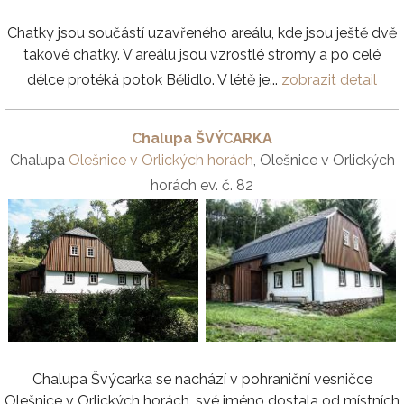
Chatky jsou součástí uzavřeného areálu, kde jsou ještě dvě
takové chatky. V areálu jsou vzrostlé stromy a po celé
délce protéká potok Bělidlo. V létě je...
zobrazit detail
Chalupa ŠVÝCARKA
Chalupa
Olešnice v Orlických horách
, Olešnice v Orlických
horách ev. č. 82
Chalupa Švýcarka se nachází v pohraniční vesničce
Olešnice v Orlických horách, své jméno dostala od místních