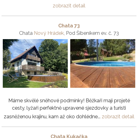
zobrazit detail
Chata 73
Chata
Nový Hrádek
, Pod Šibeníkem ev. č. 73
Máme skvělé sněhové podmínky! Běžkaři mají projeté
cesty, lyžaři perfektně upravené sjezdovky a turisti
zasněženou krajinu, kam až oko dohlédne...
zobrazit detail
Chata Kukačka