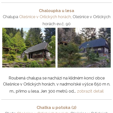
Chaloupka u lesa
Chalupa
Olešnice v Orlických horách
, Olešnice v Orlických
horách ev.č. 90
Roubená chalupa se nachází na klidném konci obce
Olešnice v Orlických horách, v nadmořské výšce 650 m n.
m., přímo u lesa. Jen 300 metrů od...
zobrazit detail
Chatka u potoka (2)