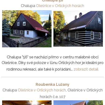
Chalupa 56
Chalupa
Olešnice v Orlických horách
Chalupa "56" se nachází přímo v centru malebné obci
Olešnice. Díky své poloze v lůnu Orlických hor je ideální pro
rodinnou rekreaci, ale také k pořádání...
zobrazit detail
Roubenka Lužany
Chalupa
Olešnice v Orlických horách
, Olešnice v Orlických
horách č.e. 107