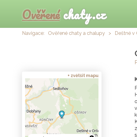
Ověřené
chaty.cz
Navigace:
Ověřené chaty a chalupy
>
Deštné v 
+ zvětšit mapu
H
o
v
k
z
s