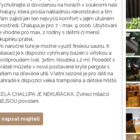
ychutnejte si dovolenou na horách v soukromí naší
halupy, která prošla nákladnou rekonstrukcí a tím
ám zajistí jen ten nejvyšší komfort v jejím útulném
rostředí. Chalupa je pro 7 - max. 9 osob. Ubytování
e vhodné pro max. 2 rodiny s dětmi či menší
kupinku přátel.
o náročné túře je možné využít finskou saunu. K
elaxaci je k dispozici vyhřívaný bazén s vířivkou a
rotiproudem (vel. 3x6m, hloubka 1,2 m). Posedět s
řáteli můžete v nově postavené kryté pergole s
rilem na dřevěné uhlí. V letní sezóně je pro děti na
ahradě k dispozici velká trampolína a dětské hřiště.
CELÁ CHALUPA JE NEKUŘÁCKÁ. Zvířecí miláčci
NEJSOU povoleni.
napsat majiteli