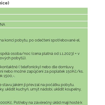
nice)
ÓNA
e na konci pobytu, po odečtení spotřebované el.
ospělá osoba/noc (cena platná od 1.1.2023) + v
ových pobytů).
kontaktně ( telefonicky) nebo dle domluvy.
stní nebo možné zapůjčení za poplatek 150Kč/ks.
k 1500,-.
 stavu jakém ji převzal na počátku pobytu.
, uklidit kuchyň, umýt nádobí, uklidit koupelny,
00Kč. Potřeby na závěrečný úklid mají hosté k