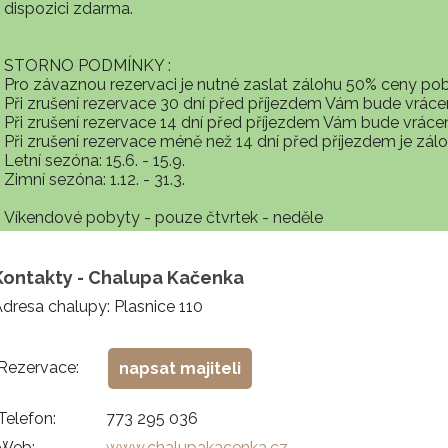
dispozici zdarma.
STORNO PODMÍNKY :
Pro závaznou rezervaci je nutné zaslat zálohu 50% ceny pob
Při zrušení rezervace 30 dní před příjezdem Vám bude vrác
Při zrušení rezervace 14 dní před příjezdem Vám bude vráce
Při zrušení rezervace méně než 14 dní před příjezdem je zál
Letní sezóna: 15.6. - 15.9.
Zimní sezóna: 1.12. - 31.3.
Víkendové pobyty - pouze čtvrtek - neděle
Kontakty - Chalupa Kačenka
dresa chalupy: Plasnice 110
Rezervace:
napsat majiteli
Telefon:
773 295 036
Web:
www.chalupakacenka.cz