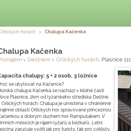
Orlických horách
>
Chalupa Kačenka
Chalupa Kačenka
Pronájem v Deštném v Orlických horách
, Plasnice 11
Kapacita chalupy: 5 + 2 osob, 3 ložnice
Proč se ubytovat na Kačence?
orská chalupa Kačenka se nachází v klidné části
bce Plasnice, 2km od lyžařského střediska Deštné
 Orlických horách. Chalupa je umístěna v chráněnné
rajinné oblasti Orlických hor, spravované princeznou
Kačenkou a dobrým duchem hor Rampušákem. V
imních měsících je rájem lyžařů a běžkařů. Letní
ezóna zaručuje vyžití jak pro turisty, tak pro cyklisty.