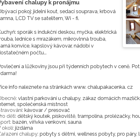
Vybavení chalupy k pronájmu
bývací pokoj: jídelní kout, sedací souprava, krbová
amna, LCD TV se satelitem, Wi - fi.
uchyň: sporák s indukční deskou, myčka, elektrická
rouba, lednice s mrazákem, mikrovlnná trouba,
arná konvice, kapslový kávovar, nádobí v
ostatečném počtu...
ovlečení a lůžkoviny jsou při týdenních pobytech v ceně. Pot
zdarma!
íce info naleznete na stránkách www. chalupakacenka. cz
Obecně:
vlastní parkování u chalupy, zákaz domácích mazlíčků, 
nternet, společenská místnost
travování:
kávovar / presovač
ro děti:
dětský koutek, pískoviště, trampolína, prolézačky, ho
port:
bazén, vířivka venkovní, sauna
 okolí:
jízdárna
ařazení chalupy:
pobyty s dětmi, wellness pobyty, pro páry, 