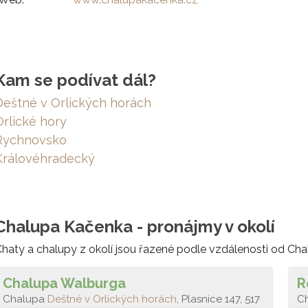
Kam se podívat dál?
Deštné v Orlických horách
Orlické hory
Rychnovsko
Královéhradecký
Chalupa Kačenka - pronájmy v okolí
haty a chalupy z okolí jsou řazené podle vzdálenosti od Ch
Chalupa Walburga
R
Chalupa
Deštné v Orlických horách
, Plasnice 147, 517
C