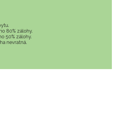
ytu.
eno 80% zálohy.
no 50% zálohy.
oha nevratná.