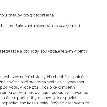
mo u chalupy pro 3 osobní auta.
alupy. Parkování u hlavní silnice cca 50m od
 restaurace a obchody jsou vzdálené 2km v centru
lí, vybaven nočními stolky. Na chodbě je společná
é chvíle slouží prostorná světnice s vybavenou
teplou vodu. V roce 2024 došlo ke kompletní
 varnou deskou, mikrovnnou troubou, rychlovarnou
atečném počtu. Ubytovaným je k dispozici
do odpadkového koše, utěrky. Obývací část světnice