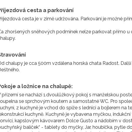
Příjezdová cesta a parkování
říjezdová cesta je v zimě udržována. Parkování je možné pří
a zhoršených sněhových podmínek nelze parkovat přímo u ch
halupy.
Stravování
d chalupy je cca 500m vzdálena horská chata Radost. Další
Deštného.
Pokoje a ložnice na chalupě:
 přízemí se nachází 1.dvoulůžkový pokoj s manželskou poste
oupelna se sprchovým koutem a samostatné WC. Pro společn
uchyní, z kuchyně je vchod do spíže s lednicí a bojlerem na 
ekonstrukci kuchyně. Kuchyně je vybavena myčkou, indukční
onvicí, kapslovým kávovarem Dolce Gusto a nádobím v dost
kuchyňský balíček“ - tablety do myčky, Jar, houbička, pytle 