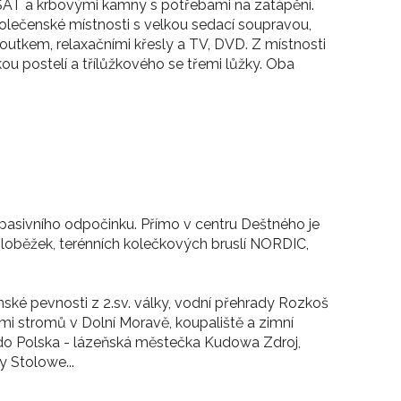
SAT a krbovými kamny s potřebami na zatápění.
lečenské místnosti s velkou sedací soupravou,
utkem, relaxačními křesly a TV, DVD. Z místnosti
u postelí a třílůžkového se třemi lůžky. Oba
pasivního odpočinku. Přímo v centru Deštného je
koloběžek, terénních kolečkových bruslí NORDIC,
nské pevnosti z 2.sv. války, vodní přehrady Rozkoš
ami stromů v Dolní Moravě, koupaliště a zimní
y do Polska - lázeňská městečka Kudowa Zdroj,
 Stolowe...