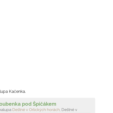
alupa Kačenka.
oubenka pod Špičákem
halupa
Deštné v Orlických horách
, Deštné v