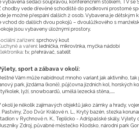
e vybavena sedací soupravou, konferenčním stolkem, TV se 
 chodby vede dřevěné schodiště do podkrovní prostorné spo
de je možné přespání dalších 2 osob. Vybavena je dětským ko
e vchod do dalších dvou pokojů – dvoulůžkového s manželsko
okoje jsou vybaveny úložnými prostory.
ociální zařízení:
sprchový kout
uchyně a vaření:
lednička, mikrovlnka, myčka nádobí
lektronika:
tv, přehrávač, satelit
Výlety, sport a zábava v okolí:
eštné Vám může nabídnout mnoho variant jak aktivního, tak 
anový park, jízdárna (koně), půjčovna jízdních kol, horských 
tyřkolek, lyží, snowboardů, umělá lezecká stěna,.....
 okolí je několik zajímavých objektů jako zámky a hrady, voje
 Pastviny, Zoo Dvůr Králové n. L., Krytý bazén, stezka korun
tadion v Rychnově n. K., Teplicko - Adršpašské skály. Výlet
uszniky Zdroj, půvabné městečko Klodsko, národní park Gory