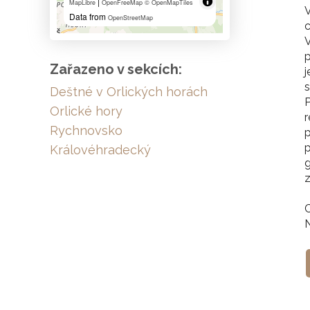
|
MapLibre
OpenFreeMap
© OpenMapTiles
V
Data from
OpenStreetMap
c
V
p
Zařazeno v sekcích:
j
s
Deštné v Orlických horách
P
Orlické hory
r
Rychnovsko
p
p
Královéhradecký
g
z