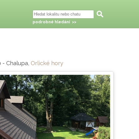
podrobné hledání >>
0 - Chalupa,
Orlické hory