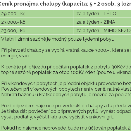
Ceník pronájmu chalupy (kapacita: 5 + 2 osob, 3 lož
29.000,- kč
za a týden - LÉTO
23.000,- kč
za a týden - ZIMA
23.000,- kč
za a týden - MIMO SEZ
V letní i zimní sezóně je možný pouze týdenní pobyt.
Při převzetí chalupy se vybírá vratná kauce 3000,- , která s
energie, vrací.
K ceně je při příjezdu připočítán poplatek z pobytu 30Kč/d
topné sezóně poplatek za otop 100Kč/den (pouze u víkend
Při víkendových pobytech je předání objektu provedeno bez
Povlečení při víkendových pobytech není v ceně, nutné vla
Nahřátí bazénu u krátkodobých pobytů je možné za poplate
Před odjezdem nájemce provede úklid chalupy a tu předá ve
Je třeba dát povlečení do připravených pytlů, vynést odpadky
vysát podlahy, vyčistit krb a ev. vyčistit venkovní gril.
Pokud ho nájemce neprovede, bude mu účtován poplatek 2.0