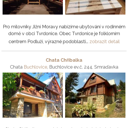
Pro milovníky Jižní Moravy nabízíme ubytování v rodinném
domě v obci Tvrdonice. Obec Tvrdonice je folklorním
centrem Podluží, výrazné podoblasti...
zobrazit detail
Chata Chřibalka
Chata
Buchlovice
, Buchlovice ev.č. 244, Smraďavka