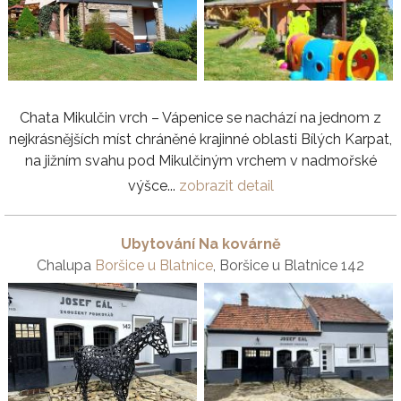
Chata Mikulčin vrch – Vápenice se nachází na jednom z
nejkrásnějších míst chráněné krajinné oblasti Bílých Karpat,
na jižním svahu pod Mikulčiným vrchem v nadmořské
výšce...
zobrazit detail
Ubytování Na kovárně
Chalupa
Boršice u Blatnice
, Boršice u Blatnice 142