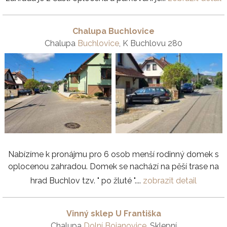
Chalupa Buchlovice
Chalupa
Buchlovice
, K Buchlovu 280
Nabízíme k pronájmu pro 6 osob menší rodinný domek s
oplocenou zahradou. Domek se nachází na pěší trase na
hrad Buchlov tzv. " po žluté "....
zobrazit detail
Vinný sklep U Františka
Chalupa
Dolní Bojanovice
, Sklepní