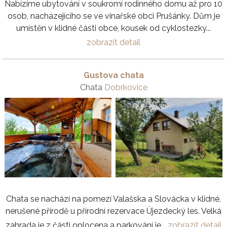
Nabízíme ubytování v soukromí rodinného domu až pro 10
osob, nacházejícího se ve vinařské obci Prušánky. Dům je
umístěn v klidné části obce, kousek od cyklostezky...
zobrazit detail
Gustova chata
Chata
Dobrkovice
Chata se nachází na pomezí Valašska a Slovácka v klidné,
nerušené přírodě u přírodní rezervace Újezdecký les. Velká
zahrada je z části oplocena a parkování je...
zobrazit detail