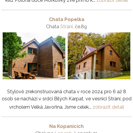
klid. Poloha obce Morkůvky zve přímo k...
zobrazit detail
Chata Popelka
Chata
Strání
, če.89
Stylově zrekonstruovaná chata v roce 2024 pro 6 až 8
osob se nachází v srdci Bílých Karpat, ve vesnici Strání, pod
vrcholem Velká Javořina. Jsme celek...
zobrazit detail
Na Kopanicích