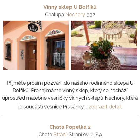
Vinný sklep U Bolfíků
Chalupa
Nechory
, 332
Přijměte prosím pozvání do našeho rodinného sklepa U
Bolfíků. Pronajímáme vinný sklep, který se nachází
uprostřed malebné vesničky vinných sklepů Nechory, která
je součástí vesnice Prušánky....
zobrazit detail
Chata Popelka 2
Chata
Strání
, Strání ev. č. 89