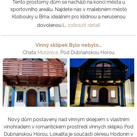
Tento prostorný dům se nachází na konci města u
sportovního areálu. Najdete nás v malebném městě
Klobouky u Brna, ideálním pro klidnou a nerušenou
dovolenou i...
zobrazit detail
Vinný sklípek Bylo nebylo…
Chata
Mutěnice
, Pod Dubňanskou Horou
Nový dům postavený nad vinným sklepem s vlastním
vinohradem v romantickém prostředí vinných sklípků Pod
Dubňanskou Horou. Lokalita je součástí okresu Hodonín v