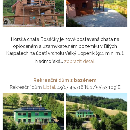
Horská chata Bošáčky je nově postavená chata na
oploceném a uzamykatelném pozemku v Bílých
Karpatech na úpatí vrcholu Velký Lopeník (911 m n. m. ).
Nadmořská...
zobrazit detail
Rekreační dům s bazénem
Rekreační dům
Liptál
, 49°17`45.718"N, 17°55`53.109"E