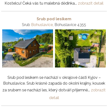
Kostelcu! Čeká vás tu malebná dědinka...
zobrazit detail
Srub pod lesíkem
Srub
Bohuslavice
, Bohuslavice 4355
Srub pod lesíkem se nachází v okrajové části Kyjov –
Bohuslavice. Srub krásně zapadá do okolní krajiny, kousek
za srubem se nachází les, který dotváří příjemné...
zobrazit
detail