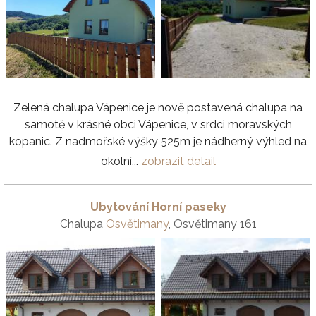
Zelená chalupa Vápenice je nově postavená chalupa na
samotě v krásné obci Vápenice, v srdci moravských
kopanic. Z nadmořské výšky 525m je nádherný výhled na
okolní...
zobrazit detail
Ubytování Horní paseky
Chalupa
Osvětimany
, Osvětimany 161