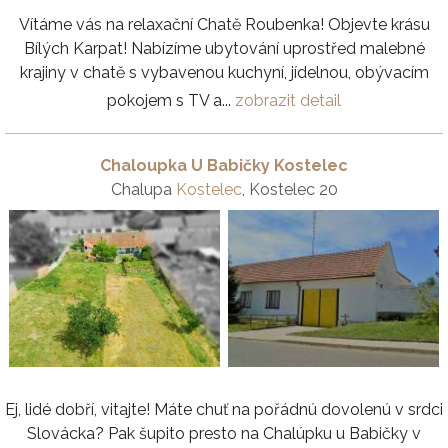
Vítáme vás na relaxační Chatě Roubenka! Objevte krásu
Bílých Karpat! Nabízíme ubytování uprostřed malebné
krajiny v chatě s vybavenou kuchyní, jídelnou, obývacím
pokojem s TV a...
zobrazit detail
Chaloupka U Babičky Kostelec
Chalupa
Kostelec
, Kostelec 20
Ej, lidé dobří, vitajte! Máte chuť na pořádnú dovolenú v srdci
Slovácka? Pak šupito presto na Chalúpku u Babičky v