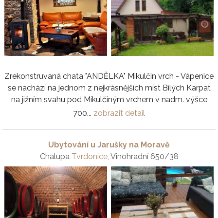
Zrekonstruvaná chata "ANDĚLKA" Mikulčin vrch - Vápenice
se nachází na jednom z nejkrásnějších míst Bílých Karpat
na jižním svahu pod Mikulčiným vrchem v nadm. výšce
700...
zobrazit detail
Ubytování u Jarušky na Moravě
Chalupa
Tvrdonice
, Vinohradní 650/38