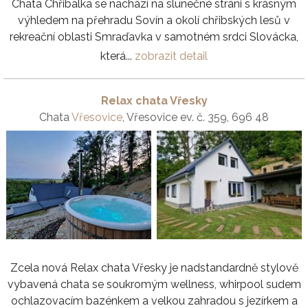
Chata Chřibalka se nachází na slunečné stráni s krásným
výhledem na přehradu Sovín a okolí chřibských lesů v
rekreační oblasti Smraďavka v samotném srdci Slovácka,
která...
zobrazit detail
Relax chata Vřesky
Chata
Vřesovice
, Vřesovice ev. č. 359, 696 48
Zcela nová Relax chata Vřesky je nadstandardně stylově
vybavená chata se soukromým wellness, whirpool sudem
ochlazovacím bazénkem a velkou zahradou s jezírkem a