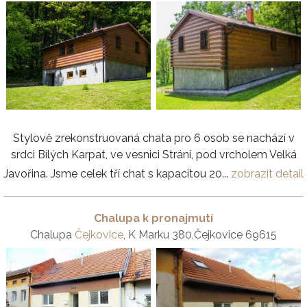
Stylově zrekonstruovaná chata pro 6 osob se nachází v
srdci Bílých Karpat, ve vesnici Strání, pod vrcholem Velká
Javořina. Jsme celek tří chat s kapacitou 20...
zobrazit detail
Chalupa k pronajmutí
Chalupa
Čejkovice
, K Marku 380,Čejkovice 69615