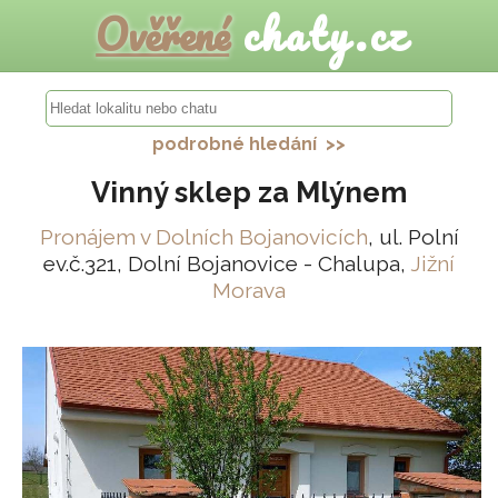
Ověřené
chaty.cz
podrobné hledání >>
Vinný sklep za Mlýnem
Pronájem v Dolních Bojanovicích
, ul. Polní
ev.č.321, Dolní Bojanovice - Chalupa,
Jižní
Morava