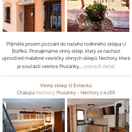
Přijměte prosím pozvání do našeho rodinného sklepa U
Bolfíků. Pronajímáme vinný sklep, který se nachází
uprostřed malebné vesničky vinných sklepů Nechory, která
je součástí vesnice Prušánky....
zobrazit detail
Vinný sklep U Esterků
Chalupa
Nechory
, Prušánky - Nechory č.e.188