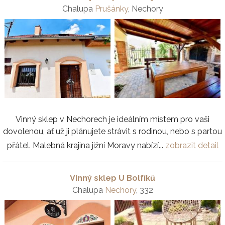
Chalupa
Prušánky
, Nechory
Vinný sklep v Nechorech je ideálním místem pro vaši
dovolenou, ať už ji plánujete strávit s rodinou, nebo s partou
přátel. Malebná krajina jižní Moravy nabízí...
zobrazit detail
Vinný sklep U Bolfíků
Chalupa
Nechory
, 332