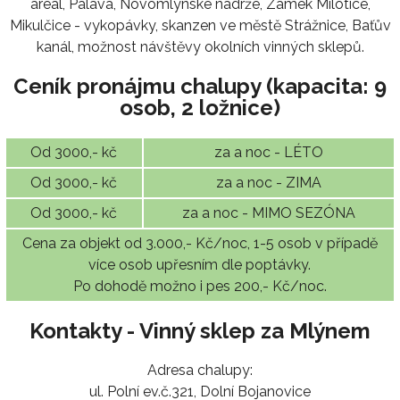
areál, Pálava, Novomlýnské nádrže, Zámek Milotice,
Mikulčice - vykopávky, skanzen ve městě Strážnice, Baťův
kanál, možnost návštěvy okolních vinných sklepů.
Ceník pronájmu chalupy (kapacita: 9
osob, 2 ložnice)
Od 3000,- kč
za a noc - LÉTO
Od 3000,- kč
za a noc - ZIMA
Od 3000,- kč
za a noc - MIMO SEZÓNA
Cena za objekt od 3.000,- Kč/noc, 1-5 osob v případě
více osob upřesním dle poptávky.
Po dohodě možno i pes 200,- Kč/noc.
Kontakty - Vinný sklep za Mlýnem
Adresa chalupy:
ul. Polní ev.č.321, Dolní Bojanovice