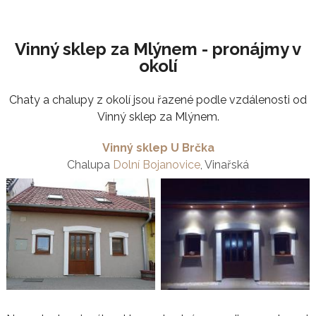
Vinný sklep za Mlýnem - pronájmy v
okolí
Chaty a chalupy z okolí jsou řazené podle vzdálenosti od
Vinný sklep za Mlýnem.
Vinný sklep U Brčka
Chalupa
Dolní Bojanovice
, Vinařská