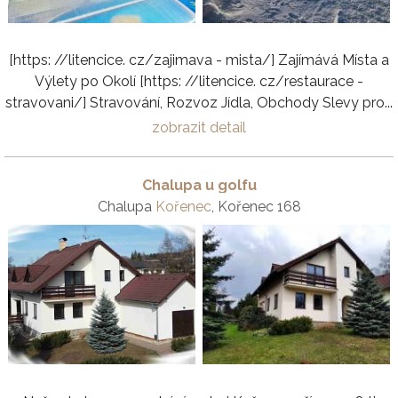
[https: //litencice. cz/zajimava - mista/] Zajímává Místa a
Výlety po Okolí [https: //litencice. cz/restaurace -
stravovani/] Stravování, Rozvoz Jídla, Obchody Slevy pro...
zobrazit detail
Chalupa u golfu
Chalupa
Kořenec
, Kořenec 168