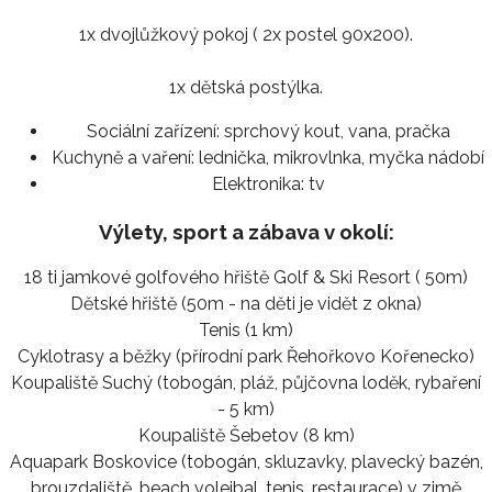
1x dvojlůžkový pokoj ( 2x postel 90x200).
1x dětská postýlka.
Sociální zařízení:
sprchový kout, vana, pračka
Kuchyně a vaření:
lednička, mikrovlnka, myčka nádobí
Elektronika:
tv
Výlety, sport a zábava v okolí:
18 ti jamkové golfového hřiště Golf & Ski Resort ( 50m)
Dětské hřiště (50m - na děti je vidět z okna)
Tenis (1 km)
Cyklotrasy a běžky (přírodní park Řehořkovo Kořenecko)
Koupaliště Suchý (tobogán, pláž, půjčovna loděk, rybaření
- 5 km)
Koupaliště Šebetov (8 km)
Aquapark Boskovice (tobogán, skluzavky, plavecký bazén,
brouzdaliště, beach volejbal, tenis, restaurace) v zimě