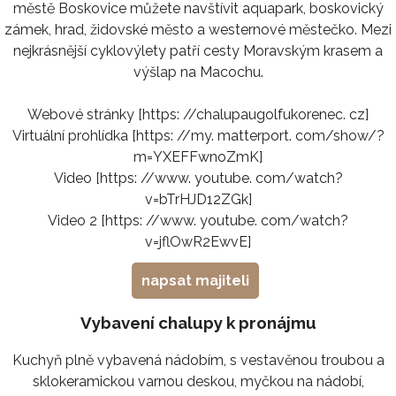
městě Boskovice můžete navštívit aquapark, boskovický
zámek, hrad, židovské město a westernové městečko. Mezi
nejkrásnější cyklovýlety patří cesty Moravským krasem a
výšlap na Macochu.
Webové stránky [https: //chalupaugolfukorenec. cz]
Virtuální prohlídka [https: //my. matterport. com/show/?
m=YXEFFwnoZmK]
Video [https: //www. youtube. com/watch?
v=bTrHJD12ZGk]
Video 2 [https: //www. youtube. com/watch?
v=jflOwR2EwvE]
napsat majiteli
Vybavení chalupy k pronájmu
Kuchyň plně vybavená nádobím, s vestavěnou troubou a
sklokeramickou varnou deskou, myčkou na nádobí,