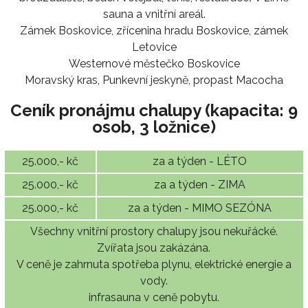
sauna a vnitřní areál.
Zámek Boskovice, zřícenina hradu Boskovice, zámek
Letovice
Westernové městečko Boskovice
Moravský kras, Punkevní jeskyně, propast Macocha
Ceník pronájmu chalupy (kapacita: 9
osob, 3 ložnice)
25.000,- kč
za a týden - LÉTO
25.000,- kč
za a týden - ZIMA
25.000,- kč
za a týden - MIMO SEZÓNA
Všechny vnitřní prostory chalupy jsou nekuřácké.
Zvířata jsou zakázána.
V ceně je zahrnuta spotřeba plynu, elektrické energie a
vody.
infrasauna v ceně pobytu.