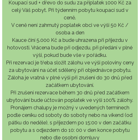
Koupací sud + dřevo do sudu za příplatek 1000 Kč za
celý Váš pobyt. Při týdenním pobytu koupací sud v
ceně.
V ceně není zahrnutý poplatek obci ve výši 50 Kč /
osoba a den
Kauce činí 5.000 Kč a bude uhrazena při příjezdu v
hotovosti. Vrácena bude při odjezdu, při předání v plné
výši, pokud bude vše v pořádku.
Při rezervaci je třeba složit zálohu ve výši poloviny ceny
za ubytování na účet sdělený při objednávce pobytu.
Záloha je vratná v plné výši při zrušení do 30 dnů před
začátkem ubytování.
Při zrušení rezervace během 30 dnů před začátkem
ubytování bude účtován poplatek ve výši 100% zálohy.
Pronájem chalupy je možný v uvedených termínech
podle ceníku od soboty do soboty nebo na víkend (od
pátku do neděle), s příjezdem po 15:00 v den začátku
pobytu a s odjezdem do 10: 00 v den konce pobytu
nebo dle osobní domluvy