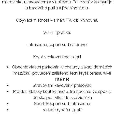
mikrovlnkou, kávovarem a vinotékou. Posezení v kuchyni je
u barového pultu a jídelního stolu.
Obývací místnost – smart TV, krb, knihovna.
Wi - Fi, pračka.
Infrasauna, kupací sud na dřevo
Krytá venkovní terasa, gril
Obecně:
vlastní parkování u chalupy, zákaz domácích
mazlíčků, povlečení zajištěno, letní krytá terasa, wi-fi
internet
Stravování:
kávovar / presovač
Pro děti:
dětský koutek, hřiště, trampolína, k dispozici
dětská postýlka, dětská židlička
Sport:
koupací sud, infrasauna
V okolí:
rybaření, golf