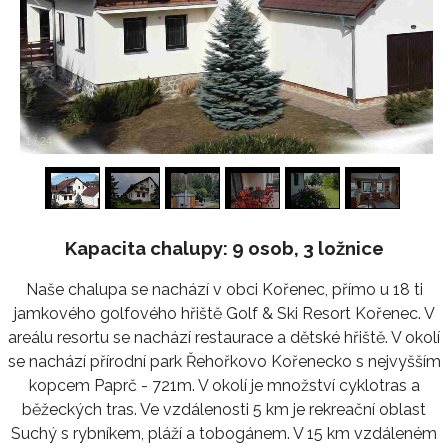
1
/
24
Kapacita chalupy: 9 osob, 3 ložnice
Naše chalupa se nachází v obci Kořenec, přímo u 18 ti
jamkového golfového hřiště Golf & Ski Resort Kořenec. V
areálu resortu se nachází restaurace a dětské hřiště. V okolí
se nachází přírodní park Řehořkovo Kořenecko s nejvyšším
kopcem Paprč - 721m. V okolí je množství cyklotras a
běžeckých tras. Ve vzdálenosti 5 km je rekreační oblast
Suchý s rybníkem, pláží a tobogánem. V 15 km vzdáleném