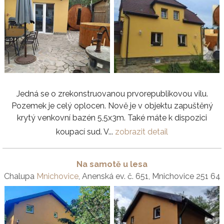
Jedná se o zrekonstruovanou prvorepublikovou vilu.
Pozemek je celý oplocen. Nově je v objektu zapuštěný
krytý venkovní bazén 5,5x3m. Také máte k dispozici
koupací sud. V...
zobrazit detail
Na samotě u lesa
Chalupa
Mnichovice
, Anenská ev. č. 651, Mnichovice 251 64