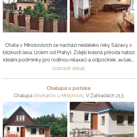
Chata v Mirošovicích se nachází nedaleko řeky Sázavy v
blízkosti lesa. (20km od Prahy). Zdejší krásná příroda nabízí
ideální podmínky pro rodinou relaxaci a odpočinek, avšak...
zobrazit detail
Chalupa u potoka
Chalupa
Struhařov u Mnichovic
, V Zahradách 213