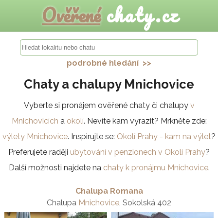
Ověřené
chaty.cz
podrobné hledání >>
Chaty a chalupy Mnichovice
Vyberte si pronájem ověřené chaty či chalupy
v
Mnichovicích
a
okolí
. Nevíte kam vyrazit? Mrkněte zde:
výlety Mnichovice
. Inspirujte se:
Okolí Prahy - kam na výlet
?
Preferujete raději
ubytování v penzionech v Okolí Prahy
?
Další možnosti najdete na
chaty k pronájmu Mnichovice
.
Chalupa Romana
Chalupa
Mnichovice
, Sokolská 402