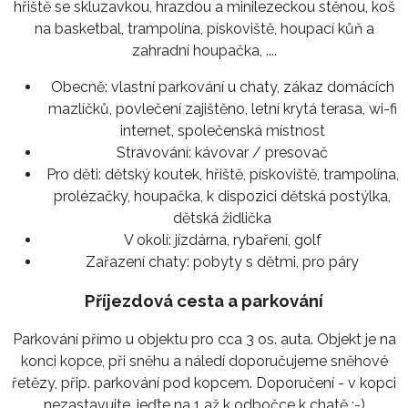
hřiště se skluzavkou, hrazdou a minilezeckou stěnou, koš
na basketbal, trampolína, pískoviště, houpací kůň a
zahradní houpačka, ....
Obecně:
vlastní parkování u chaty, zákaz domácích
mazlíčků, povlečení zajištěno, letní krytá terasa, wi-fi
internet, společenská místnost
Stravování:
kávovar / presovač
Pro děti:
dětský koutek, hřiště, pískoviště, trampolína,
prolézačky, houpačka, k dispozici dětská postýlka,
dětská židlička
V okolí:
jízdárna, rybaření, golf
Zařazení chaty:
pobyty s dětmi, pro páry
Příjezdová cesta a parkování
Parkování přímo u objektu pro cca 3 os. auta. Objekt je na
konci kopce, při sněhu a náledí doporučujeme sněhové
řetězy, přip. parkování pod kopcem. Doporučení - v kopci
nezastavujte, jeďte na 1 až k odbočce k chatě :-)