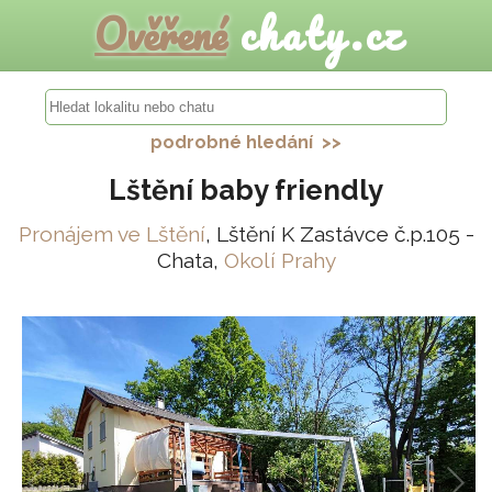
Ověřené
chaty.cz
podrobné hledání >>
Lštění baby friendly
Pronájem ve Lštění
, Lštění K Zastávce č.p.105 -
Chata,
Okolí Prahy