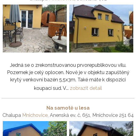
Jedná se o zrekonstruovanou prvorepublikovou vilu.
Pozemek je celý oplocen. Nově je v objektu zapuštěný
krytý venkovní bazén 5,5x3m. Také máte k dispozici
koupací sud. V...
zobrazit detail
Na samotě u lesa
Chalupa
Mnichovice
, Anenská ev. č. 651, Mnichovice 251 64