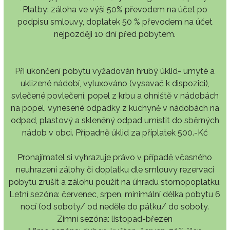
Platby: záloha ve výši 50% převodem na účet po
podpisu smlouvy, doplatek 50 % převodem na účet
nejpozději 10 dní před pobytem.
Při ukončení pobytu vyžadován hrubý úklid- umyté a
uklizené nádobí, vyluxováno (vysavač k dispozici),
svlečené povlečení, popel z krbu a ohniště v nádobách
na popel, vynesené odpadky z kuchyně v nádobách na
odpad, plastový a skleněný odpad umístit do sběrných
nádob v obci. Případně úklid za příplatek 500.-Kč
Pronajímatel si vyhrazuje právo v případě včasného
neuhrazení zálohy či doplatku dle smlouvy rezervaci
pobytu zrušit a zálohu použít na úhradu stornopoplatku.
Letní sezóna: červenec, srpen, minimální délka pobytu 6
nocí (od soboty/ od neděle do pátku/ do soboty.
Zimní sezóna: listopad-březen