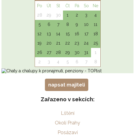
napsat majiteli
Zařazeno v sekcích:
Lštění
Okolí Prahy
Posázaví