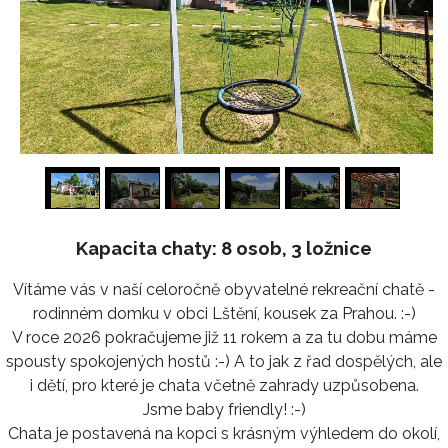
1
/
24
Kapacita chaty: 8 osob, 3 ložnice
Vítáme vás v naší celoročně obyvatelné rekreační chatě -
rodinném domku v obci Lštění, kousek za Prahou. :-)
V roce 2026 pokračujeme již 11 rokem a za tu dobu máme
spousty spokojených hostů :-) A to jak z řad dospělých, ale
i dětí, pro které je chata včetně zahrady uzpůsobena.
Jsme baby friendly! :-)
Chata je postavená na kopci s krásným výhledem do okolí,