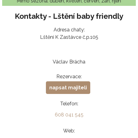
Mimo sezóna: duben, květen, červen, září, říjen
Kontakty - Lštění baby friendly
Adresa chaty:
Lštění K Zastávce č.p.105
Václav Brácha
Rezervace:
napsat majiteli
Telefon:
608 041 545
Web: