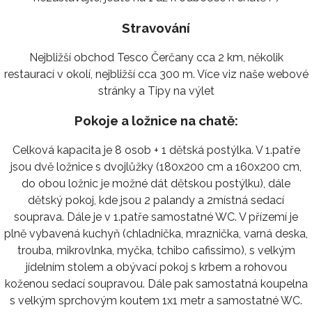
Stravování
Nejbližší obchod Tesco Čerčany cca 2 km, několik
restaurací v okolí, nejbližší cca 300 m. Více viz naše webové
stránky a Tipy na výlet
Pokoje a ložnice na chatě:
Celková kapacita je 8 osob + 1 dětská postýlka. V 1.patře
jsou dvě ložnice s dvojlůžky (180x200 cm a 160x200 cm,
do obou ložnic je možné dát dětskou postýlku), dále
dětský pokoj, kde jsou 2 palandy a 2místná sedací
souprava. Dále je v 1.patře samostatné WC. V přízemí je
plně vybavená kuchyň (chladnička, mraznička, varná deska,
trouba, mikrovlnka, myčka, tchibo cafissimo), s velkým
jídelním stolem a obývací pokoj s krbem a rohovou
koženou sedací soupravou. Dále pak samostatná koupelna
s velkým sprchovým koutem 1x1 metr a samostatné WC.