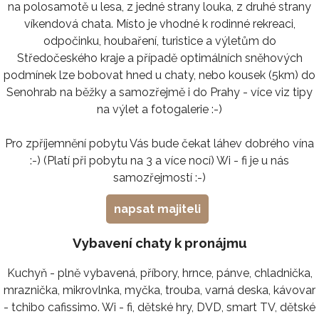
na polosamotě u lesa, z jedné strany louka, z druhé strany
víkendová chata. Místo je vhodné k rodinné rekreaci,
odpočinku, houbaření, turistice a výletům do
Středočeského kraje a případě optimálních sněhových
podmínek lze bobovat hned u chaty, nebo kousek (5km) do
Senohrab na běžky a samozřejmě i do Prahy - více viz tipy
na výlet a fotogalerie :-)
Pro zpříjemnění pobytu Vás bude čekat láhev dobrého vína
:-) (Platí při pobytu na 3 a více nocí) Wi - fi je u nás
samozřejmostí :-)
napsat majiteli
Vybavení chaty k pronájmu
Kuchyň - plně vybavená, příbory, hrnce, pánve, chladnička,
mraznička, mikrovlnka, myčka, trouba, varná deska, kávovar
- tchibo cafissimo. Wi - fi, dětské hry, DVD, smart TV, dětské