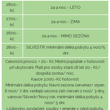
2800,-
za a noc - LÉTO
kč
2700,-
za a noc - ZIMA
kč
2600,-
za a noc - MIMO SEZÓNA
kč
2800,-
SILVESTR: minimální délka pobytu 4 noci/5
kč
dní
Celoroční provoz. + 20.- Kč Místní poplatek v hotovosti
při ubytování. Platí pro osoby starší 18 let 20.- Kč/
dospělá osoba/ noc.
Kauce 3.000.-Kč hotovost
Minimální délka pobytu: hlavní sezona červenec+ srpen
6 nocí/ 7 dní, vedlejší sezona září-červen 2 noci/ 3 dny,
vánoce/Silvestr/Nový rok, minimální délka pobytu 4
noci/ 5 dní.
Lůžkoviny, povlečení, osušky + energie v ceně pobytu.