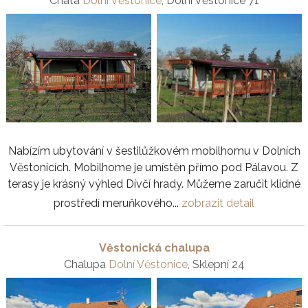
Chata
Dolní Věstonice
, Dolní Věstonice 71
Nabízím ubytování v šestilůžkovém mobilhomu v Dolních
Věstonicích. Mobilhome je umístěn přímo pod Pálavou. Z
terasy je krásný výhled Dívčí hrady. Můžeme zaručit klidné
prostředí meruňkového...
zobrazit detail
Věstonická chalupa
Chalupa
Dolní Věstonice
, Sklepní 24