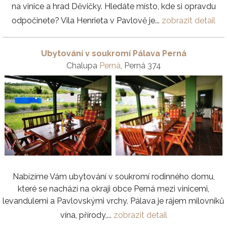
na vinice a hrad Děvičky. Hledáte místo, kde si opravdu
odpočinete? Vila Henrieta v Pavlově je...
zobrazit detail
Ubytování v soukromí Pálava Perná
Chalupa
Perná
, Perná 374
Nabízíme Vám ubytování v soukromí rodinného domu,
které se nachází na okraji obce Perná mezi vinicemi,
levandulemi a Pavlovskými vrchy. Pálava je rájem milovníků
vína, přírody,...
zobrazit detail