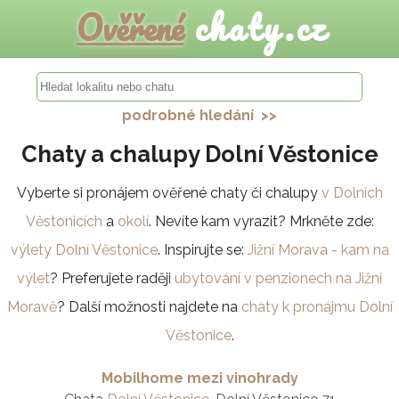
Ověřené
chaty.cz
podrobné hledání >>
Chaty a chalupy Dolní Věstonice
Vyberte si pronájem ověřené chaty či chalupy
v Dolních
Věstonicích
a
okolí
. Nevíte kam vyrazit? Mrkněte zde:
výlety Dolní Věstonice
. Inspirujte se:
Jižní Morava - kam na
výlet
? Preferujete raději
ubytování v penzionech na Jižní
Moravě
? Další možnosti najdete na
chaty k pronájmu Dolní
Věstonice
.
Mobilhome mezi vinohrady