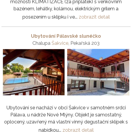
možností KLIMATIZACE (za příplatek) s venkovním
bazénem, lehátky, kolárnou, elektrickým grilem a
posezením u sklípku i ve...
zobrazit detail
Ubytování Pálavské slunéčko
Chalupa
Šakvice
, Pekařská 203
Ubytování se nachází v obci Šakvice v samotném srdci
Pálava, u nádrže Nové Mlýny. Objekt je samostatný,
oplocený, uzavřený má vlastní vinný degustační sklípek s
nabídkou...
zobrazit detail