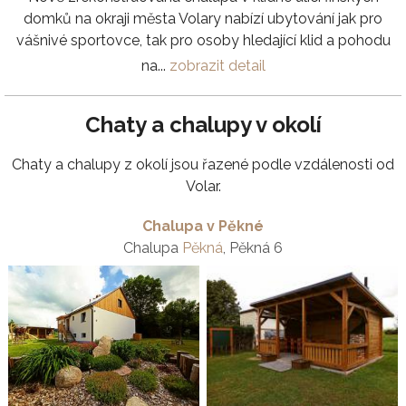
domků na okraji města Volary nabízí ubytování jak pro
vášnivé sportovce, tak pro osoby hledající klid a pohodu
na...
zobrazit detail
Chaty a chalupy v okolí
Chaty a chalupy z okolí jsou řazené podle vzdálenosti od
Volar.
Chalupa v Pěkné
Chalupa
Pěkná
, Pěkná 6