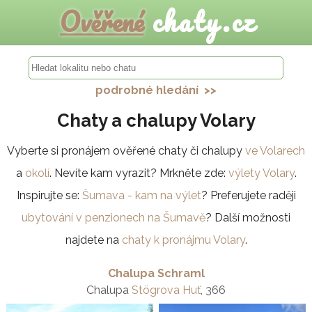
Ověřené
chaty.cz
podrobné hledání >>
Chaty a chalupy Volary
Vyberte si pronájem ověřené chaty či chalupy
ve Volarech
a
okolí
. Nevíte kam vyrazit? Mrkněte zde:
výlety Volary
.
Inspirujte se:
Šumava - kam na výlet
? Preferujete raději
ubytování v penzionech na Šumavě
? Další možnosti
najdete na
chaty k pronájmu Volary
.
Chalupa Schraml
Chalupa
Stögrova Huť
, 366