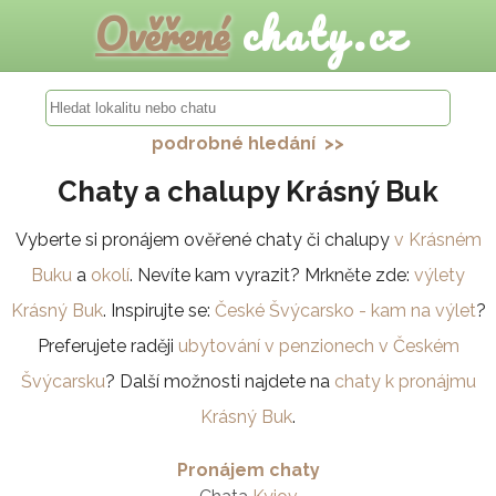
Ověřené
chaty.cz
podrobné hledání >>
Chaty a chalupy Krásný Buk
Vyberte si pronájem ověřené chaty či chalupy
v Krásném
Buku
a
okolí
. Nevíte kam vyrazit? Mrkněte zde:
výlety
Krásný Buk
. Inspirujte se:
České Švýcarsko - kam na výlet
?
Preferujete raději
ubytování v penzionech v Českém
Švýcarsku
? Další možnosti najdete na
chaty k pronájmu
Krásný Buk
.
Pronájem chaty