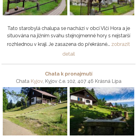
Tato starobylá chalupa se nachází v obci Vlčí Hora a je
situována na jižním svahu stejnojmenné hory s nejstarší
rozhlednou v kraji. Je zasazena do překrásné...
zobrazit
detail
Chata k pronajmutí
Chata
Kyjov
, Kyjov č.e. 102, 407 46 Krásná Lípa