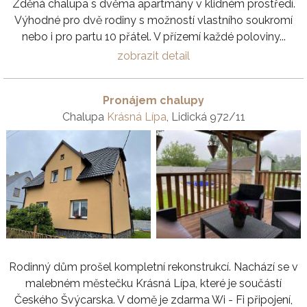
Zděná chalupa s dvěma apartmány v klidném prostředí.
Výhodné pro dvě rodiny s možností vlastního soukromí
nebo i pro partu 10 přátel. V přízemí každé poloviny...
zobrazit detail
Pronájem chalupy
Chalupa
Krásná Lípa
, Lidická 972/11
Rodinný dům prošel kompletní rekonstrukcí. Nachází se v
malebném městečku Krásná Lípa, které je součástí
Českého Švýcarska. V domě je zdarma Wi - Fi připojení,