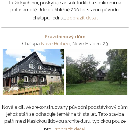
Lužických hor, poskytuje absolutní klid a soukromí na
polosamotě. Jde o přibližně 200 let starou původní
chalupu, jednu...
zobrazit detail
Prázdninový dům
Chalupa
Nové Hraběcí
, Nové Hraběcí 23
Nově a citlivě zrekonstruovaný původní podstávkový dům,
jehož stáří se odhaduje téměř na tři sta let. Tato stavba
patří mezi klasickou lidovou architekturu, typickou pouze
pro...
zobrazit detail