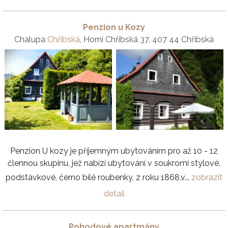
Penzion u Kozy
Chalupa
Chřibská
, Horní Chřibská 37, 407 44 Chřibská
Penzion U kozy je příjemným ubytováním pro až 10 - 12
člennou skupinu, jež nabízí ubytování v soukromí stylové,
podstávkové, černo bílé roubenky, z roku 1868,v...
zobrazit
detail
Pohodové apartmány