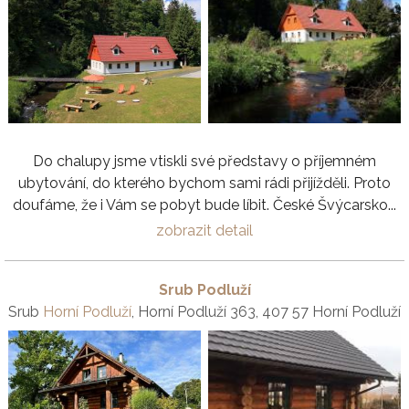
Do chalupy jsme vtiskli své představy o příjemném
ubytování, do kterého bychom sami rádi přijížděli. Proto
doufáme, že i Vám se pobyt bude líbit. České Švýcarsko...
zobrazit detail
Srub Podluží
Srub
Horní Podluží
, Horní Podluží 363, 407 57 Horní Podluží