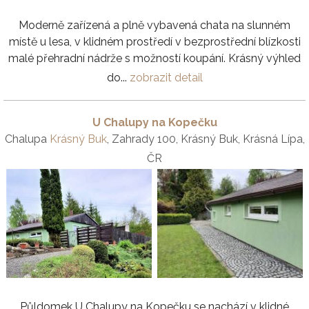
Moderně zařízená a plně vybavená chata na slunném
místě u lesa, v klidném prostředí v bezprostřední blízkosti
malé přehradní nádrže s možností koupání. Krásný výhled
do...
zobrazit detail
U Chalupy na Kopečku
Chalupa
Krásný Buk
, Zahrady 100, Krásný Buk, Krásná Lípa,
ČR
Půldomek U Chalupy na Kopečku se nachází v klidné