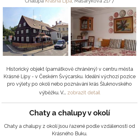
Chalupa
Krásná Lípa
, Masarykova 21/7
Historický objekt (památkově chráněný) v centru města
Krásné Lípy - v Českém Švýcarsku. Ideální výchozí pozice
pro výlety po okolí nebo poznávání krás Šluknovského
výběžku. V...
zobrazit detail
Chaty a chalupy v okolí
Chaty a chalupy z okolí jsou řazené podle vzdálenosti od
Krásného Buku.