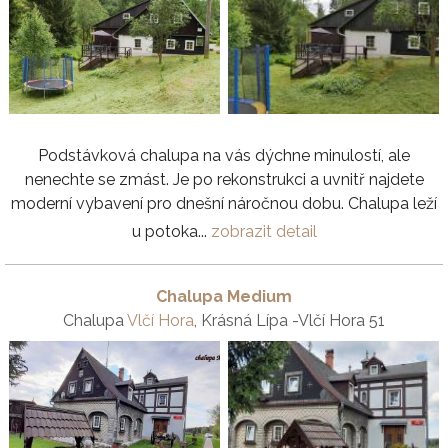
Podstávková chalupa na vás dýchne minulostí, ale
nenechte se zmást. Je po rekonstrukci a uvnitř najdete
moderní vybavení pro dnešní náročnou dobu. Chalupa leží
u potoka...
zobrazit detail
Chalupa Medium
Chalupa
Vlčí Hora
, Krásná Lípa -Vlčí Hora 51