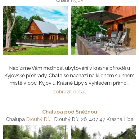
Chata
Kyjov
Nabízíme Vám možnost ubytování v krásné přírodě u
Kyjovské přehrady. Chata se nachází na klidném slunném
místě v obci Kyjov u Krásné Lípy s výhledem přímo...
zobrazit detail
Chalupa pod Sněžnou
Chalupa
Dlouhý Důl
, Dlouhý Důl 26, 407 47 Krásná Lípa