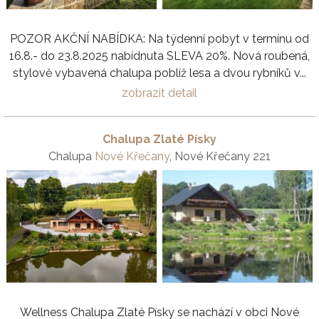
POZOR AKČNÍ NABÍDKA: Na týdenní pobyt v termínu od
16.8.- do 23.8.2025 nabídnuta SLEVA 20%. Nová roubená,
stylově vybavená chalupa poblíž lesa a dvou rybníků v...
zobrazit detail
Chalupa Zlaté Písky
Chalupa
Nové Křečany
, Nové Křečany 221
Wellness Chalupa Zlaté Písky se nachází v obci Nové