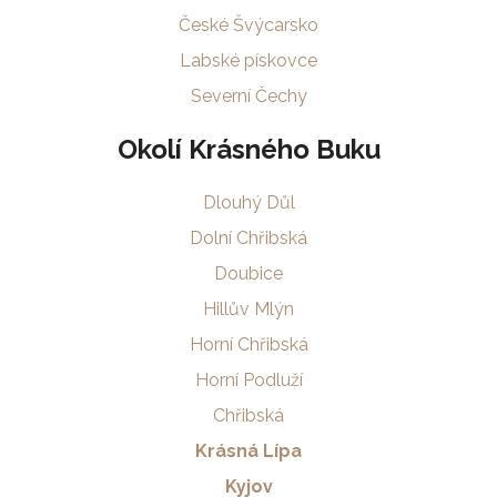
České Švýcarsko
Labské pískovce
Severní Čechy
Okolí Krásného Buku
Dlouhý Důl
Dolní Chřibská
Doubice
Hillův Mlýn
Horní Chřibská
Horní Podluží
Chřibská
Krásná Lípa
Kyjov