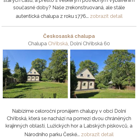
starých časů, a přesto s veškerým potřebným vybavením
současné doby? Naše zrekonstruovaná, ale stále
autentická chalupa z roku 1776...
zobrazit detail
Českosaská chalupa
Chalupa
Chřibská
, Dolní Chřibská 60
Nabízíme celoroční pronájem chalupy v obci Dolní
Chřibská, která se nachází na pomezí dvou chráněných
krajinných oblastí, Lužických hor a Labských pískovců, a
Národního parku České...
zobrazit detail