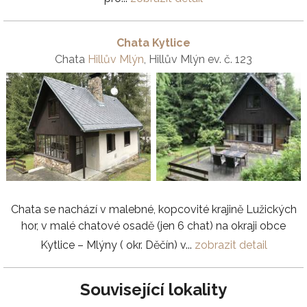
Chata Kytlice
Chata
Hillův Mlýn
, Hillův Mlýn ev. č. 123
Chata se nachází v malebné, kopcovité krajině Lužických
hor, v malé chatové osadě (jen 6 chat) na okraji obce
Kytlice – Mlýny ( okr. Děčín) v...
zobrazit detail
Související lokality