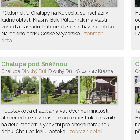
Půldomek U Chalupy na Kopečku se nachází v
Hl
klidné oblasti Krásný Buk. Půldomek má vlastní
od
vchod a zahradu. Půldomek se nachází nedaleko
pr
Národního parku České Švýcarsko...
zobrazit
La
detail
Chalupa pod Sněžnou
C
Chalupa
Dlouhý Důl
, Dlouhý Důl 26, 407 47 Krásná
C
Lípa
Podstávková chalupa na vás dýchne minulostí,
Ta
ale nenechte se zmást. Je po rekonstrukci a uvnitř
Ho
najdete moderní vybavení pro dnešní náročnou
ho
dobu. Chalupa leží u potoka...
zobrazit detail
př