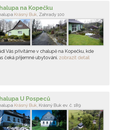
halupa na Kopečku
halupa
Krásný Buk
, Zahrady 100
di Vás přivítáme v chalupě na Kopečku, kde
s čeká příjemné ubytování.
zobrazit detail
halupa U Pospeců
halupa
Krásný Buk
, Krásný Buk ev. č. 189