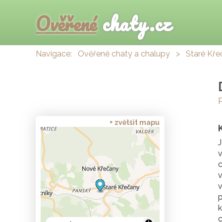
Ověřené
chaty.cz
Navigace:
Ověřené chaty a chalupy
>
Staré Kře
+ zvětšit mapu
J
v
c
v
v
k
c