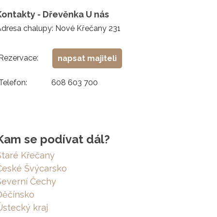
Kontakty - Dřevěnka U nás
Adresa chalupy: Nové Křečany 231
Rezervace:
napsat majiteli
Telefon:
608 603 700
Kam se podívat dál?
Staré Křečany
České Švýcarsko
Severní Čechy
Děčínsko
Ústecký kraj