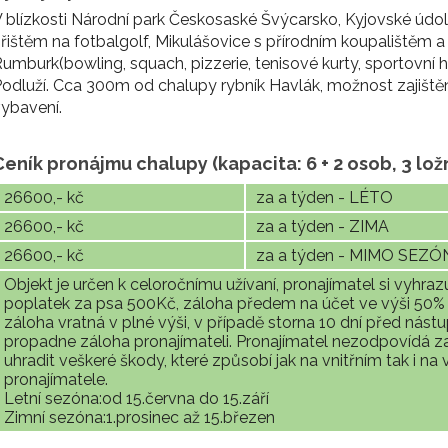
 blízkosti Národní park Českosaské Švýcarsko, Kyjovské údolí
řištěm na fotbalgolf, Mikulášovice s přírodním koupalištěm a
umburk(bowling, squach, pizzerie, tenisové kurty, sportovní 
odluží. Cca 300m od chalupy rybník Havlák, možnost zajištěn
ybavení.
Ceník pronájmu chalupy (kapacita: 6 + 2 osob, 3 lož
26600,- kč
za a týden - LÉTO
26600,- kč
za a týden - ZIMA
26600,- kč
za a týden - MIMO SEZÓ
Objekt je určen k celoročnímu užívaní, pronajímatel si vyhrazu
poplatek za psa 500Kč, záloha předem na účet ve výši 50% 
záloha vratná v plné výši, v případě storna 10 dní před nástu
propadne záloha pronajímateli. Pronajímatel nezodpovídá za 
uhradit veškeré škody, které způsobí jak na vnitřním tak i na 
pronajímatele.
Letní sezóna:od 15.června do 15.září
Zimní sezóna:1.prosinec až 15.březen