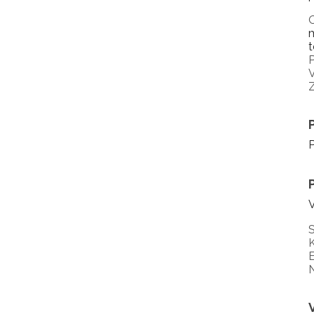
m
t
P
V
Z
V
S
K
E
N