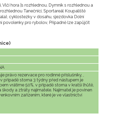
, Vlčí hora |s rozhlednou, Dymník s rozhlednou a
 rozhlednou Tanečnicí, Sportareál Koupaliště
hala), cyklostezky v dosahu, sjezdovka Dolní
í povolenky pro rybolov, Případně lze zapůjčit
nice)
NA
je právo rezervace pro rodinné příslušníky, ,
v případě storna 3 týdny před nástupem je
pem vrátíme 50%, v případě storna v kratší lhůtě,
škody a ztráty najímatele. Najímatel je povinen
venkovním zařízením, které je ve vlastnictví