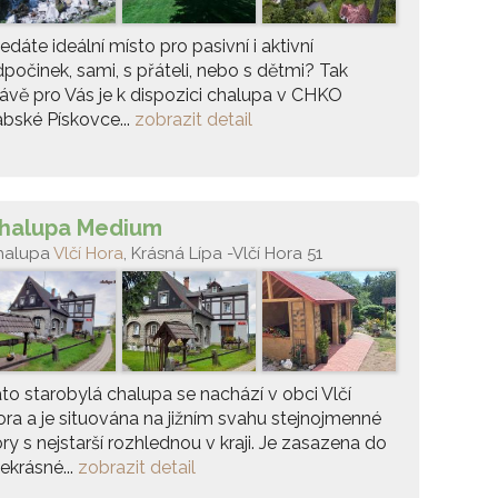
edáte ideální místo pro pasivní i aktivní
počinek, sami, s přáteli, nebo s dětmi? Tak
ávě pro Vás je k dispozici chalupa v CHKO
bské Pískovce...
zobrazit detail
halupa Medium
halupa
Vlčí Hora
, Krásná Lípa -Vlčí Hora 51
to starobylá chalupa se nachází v obci Vlčí
ra a je situována na jižním svahu stejnojmenné
ry s nejstarší rozhlednou v kraji. Je zasazena do
ekrásné...
zobrazit detail