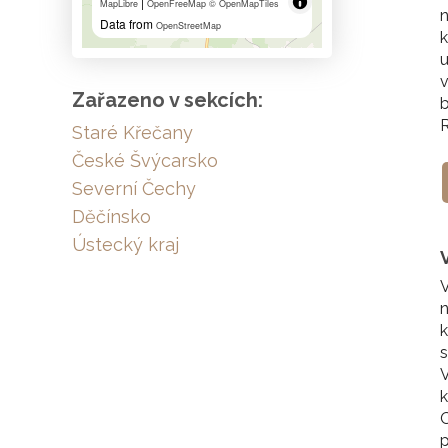
|
MapLibre
OpenFreeMap
© OpenMapTiles
Data from
OpenStreetMap
k
u
v
Zařazeno v sekcích:
b
Staré Křečany
České Švýcarsko
Severní Čechy
Děčínsko
Ústecký kraj
V
n
k
s
V
k
O
p