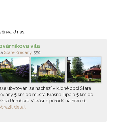
věnka U nás.
ovárníkova vila
la
Staré Křečany
, 550
še ubytování se nachází v klidné obci Staré
řečany 5 km od města Krásná Lípa a 5 km od
sta Rumburk. V krásné přírodě na hranici...
brazit detail