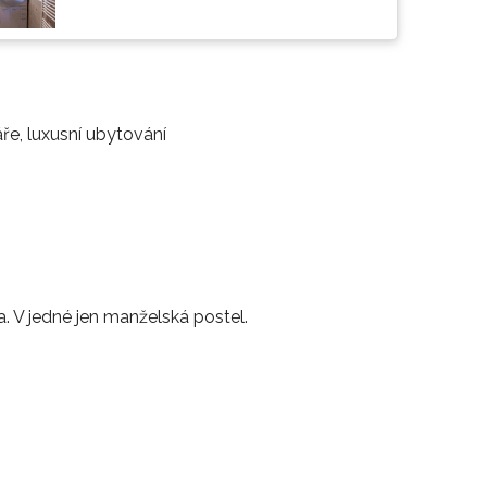
ře, luxusní ubytování
a. V jedné jen manželská postel.