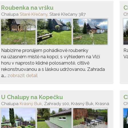
Roubenka na vršku
C
Chalupa
Staré Křečany
, Staré Křečany 387
C
Nabízíme pronájem pohádkové roubenky
Rá
na úžasném místě na kopci, s výhledem na Vlčí
Vá
horu v naprosto klidné polosamotě, citlivě
rekonstruovanou a s láskou udržovanou. Zahrada
a...
zobrazit detail
U Chalupy na Kopečku
C
Chalupa
Krásný Buk
, Zahrady 100, Krásný Buk, Krásná
C
Lípa, ČR