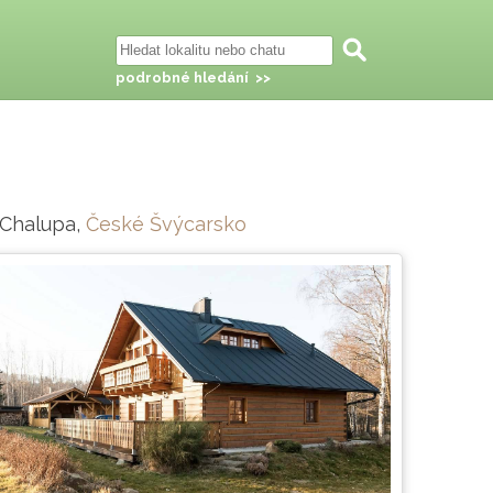
podrobné hledání >>
 Chalupa,
České Švýcarsko