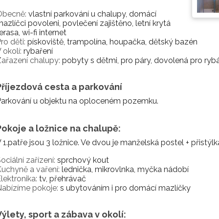
Obecně:
vlastní parkování u chalupy, domácí
azlíčci povoleni, povlečení zajištěno, letní krytá
erasa, wi-fi internet
ro děti:
pískoviště, trampolína, houpačka, dětský bazén
 okolí:
rybaření
ařazení chalupy:
pobyty s dětmi, pro páry, dovolená pro rybá
Příjezdová cesta a parkování
Parkování u objektu na oploceném pozemku.
Pokoje a ložnice na chalupě:
 1.patře jsou 3 ložnice. Ve dvou je manželská postel + přistýlk
ociální zařízení:
sprchový kout
uchyně a vaření:
lednička, mikrovlnka, myčka nádobí
lektronika:
tv, přehrávač
abízíme pokoje:
s ubytováním i pro domácí mazlíčky
Výlety, sport a zábava v okolí: