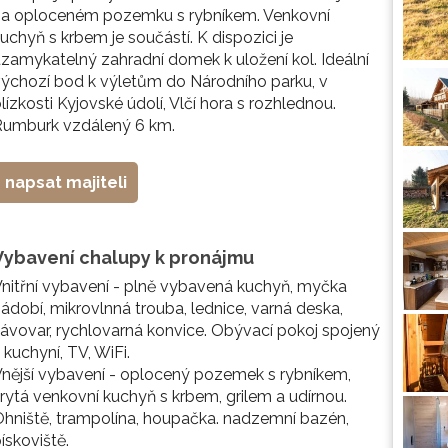
na oploceném pozemku s rybníkem. Venkovní
uchyň s krbem je součástí. K dispozici je
zamykatelný zahradní domek k uložení kol. Ideální
ýchozí bod k výletům do Národního parku, v
lízkosti Kyjovské údolí, Vlčí hora s rozhlednou.
Rumburk vzdálený 6 km.
napsat majiteli
Vybavení chalupy k pronájmu
nitřní vybavení - plně vybavená kuchyň, myčka
ádobí, mikrovlnná trouba, lednice, varná deska,
ávovar, rychlovarná konvice. Obývací pokoj spojený
 kuchyní, TV, WiFi.
nější vybavení - oplocený pozemek s rybníkem,
rytá venkovní kuchyň s krbem, grilem a udírnou.
hniště, trampolína, houpačka. nadzemní bazén,
ískoviště.