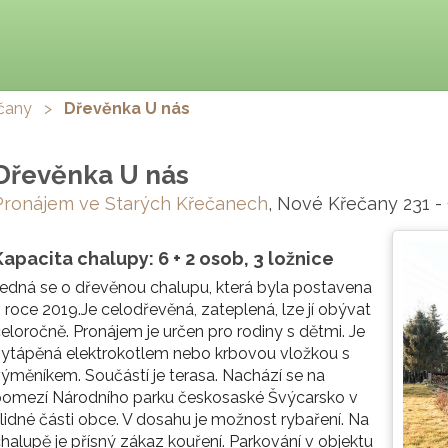
čany
>
Dřevěnka U nás
Dřevěnka U nás
Pronájem ve Starých Křečanech
, Nové Křečany 231 -
Kapacita chalupy: 6 + 2 osob, 3 ložnice
edná se o dřevěnou chalupu, která byla postavena
 roce 2019.Je celodřevěná, zateplená, lze jí obývat
eloročně. Pronájem je určen pro rodiny s dětmi. Je
ytápěná elektrokotlem nebo krbovou vložkou s
ýměníkem. Součástí je terasa. Nachází se na
pomezí Národního parku českosaské Švýcarsko v
lidné části obce. V dosahu je možnost rybaření. Na
halupě je přísný zákaz kouření. Parkování v objektu