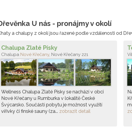
Dřevěnka U nás - pronájmy v okolí
haty a chalupy z okolí jsou řazené podle vzdálenosti od Dře
Chalupa Zlaté Písky
T
Chalupa
Nové Křečany
, Nové Křečany 221
Vi
Wellness Chalupa Zlaté Písky se nachází v obci
Na
Nové Křečany u Rumburka v lokalitě České
K
Švýcarsko. Součástí pobytu je možnost využití
mě
vířivky či finské sauny (za...
zobrazit detail
zo