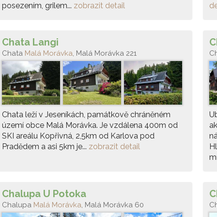
posezením, grilem...
zobrazit detail
de
Chata Langi
C
Chata
Malá Morávka
, Malá Morávka 221
C
Chata leží v Jeseníkách, památkově chráněném
Ub
území obce Malá Morávka. Je vzdálena 400m od
ak
SKI areálu Kopřivná, 2,5km od Karlova pod
ná
Pradědem a asi 5km je...
zobrazit detail
Hl
mí
Chalupa U Potoka
C
Chalupa
Malá Morávka
, Malá Morávka 60
C