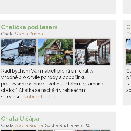
Chatička pod lesem
C
Chata
Suchá Rudná
C
Rádi bychom Vám nabídli pronájem chatky
Ce
vhodné pro chvíle pohody a odpočinku
př
především rodinné dovolené v letním či zimním
ta
období. Chatka se nachází v rekreačním
sp
středisku...
zobrazit detail
Chata U čápa
Chata
Suchá Rudná
, Suchá Rudná ev. č. 56