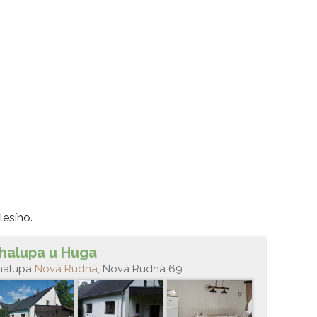
lesího.
halupa u Huga
halupa
Nová Rudná
, Nová Rudná 69