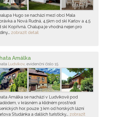
alupa Hugo se nachází mezi obcí Mala
rávka a Nová Rudná, 4,5km od ski Karlov a 4,5
 ski Kopřivná. Chalupa je vhodná nejen pro
diny...
zobrazit detail
hata Amálka
hata
Ludvíkov
, evidenční číslo 15
hata Amálka se nachází v Ludvíkově pod
adědem, v krásném a klidném prostředí
senických hor, pouze 3 km od horských lázní
rlova Studánka a dalších turisticky...
zobrazit