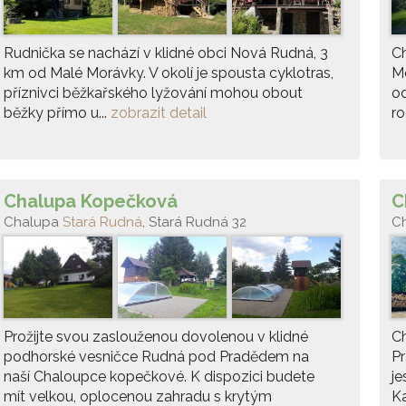
Rudnička se nachází v klidné obci Nová Rudná, 3
Ch
km od Malé Morávky. V okolí je spousta cyklotras,
Mo
příznivci běžkařského lyžování mohou obout
od
běžky přímo u...
zobrazit detail
ro
Chalupa Kopečková
C
Chalupa
Stará Rudná
, Stará Rudná 32
C
Prožijte svou zaslouženou dovolenou v klidné
C
podhorské vesničce Rudná pod Pradědem na
Pr
naší Chaloupce kopečkové. K dispozici budete
je
mít velkou, oplocenou zahradu s krytým
Ka