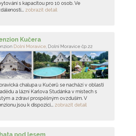
ytování s kapacitou pro 10 osob. Ve
dálenosti...
zobrazit detail
enzion Kučera
enzion
Dolní Moravice
, Dolní Moravice čp.22
ravická chalupa u Kučerů se nachází v oblasti
adědu a lázní Karlova Studánka v místech s
stým a zdraví prospěšným ovzduším. V
nzionu jsou k dispozici...
zobrazit detail
hata pod lesem