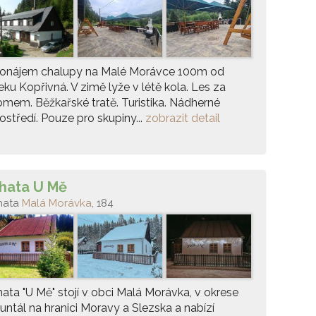
ronájem chalupy na Malé Morávce 100m od
eku Kopřivná. V zimě lyže v létě kola. Les za
mem. Běžkařské tratě. Turistika. Nádherné
ostředí. Pouze pro skupiny...
zobrazit detail
hata U Mě
hata
Malá Morávka
, 184
ata "U Mě" stojí v obci Malá Morávka, v okrese
untál na hranici Moravy a Slezska a nabízí