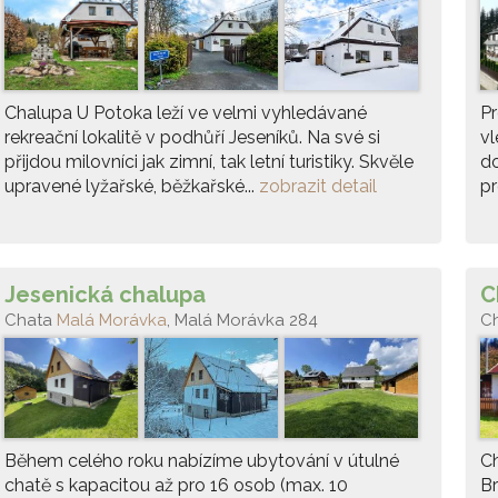
Chalupa U Potoka leží ve velmi vyhledávané
P
rekreační lokalitě v podhůří Jeseníků. Na své si
vl
přijdou milovníci jak zimní, tak letní turistiky. Skvěle
do
upravené lyžařské, běžkařské...
zobrazit detail
pr
Jesenická chalupa
C
Chata
Malá Morávka
, Malá Morávka 284
C
Během celého roku nabízíme ubytování v útulné
Ch
chatě s kapacitou až pro 16 osob (max. 10
Br