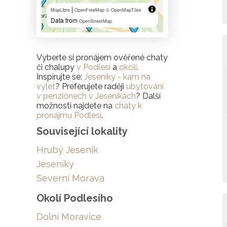
|
MapLibre
OpenFreeMap
© OpenMapTiles
Data from
OpenStreetMap
Vyberte si pronájem ověřené chaty
či chalupy
v Podlesí
a
okolí
.
Inspirujte se:
Jeseníky - kam na
výlet
? Preferujete raději
ubytování
v penzionech v Jeseníkách
? Další
možnosti najdete na
chaty k
pronájmu Podlesí
.
Související lokality
Hrubý Jeseník
Jeseníky
Severní Morava
Okolí Podlesího
Dolní Moravice