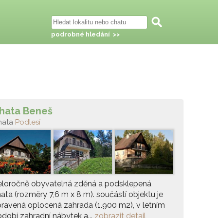
podrobné hledání >>
hata Beneš
hata
Podlesí
eloročně obyvatelná zděná a podsklepená
ata (rozměry 7,6 m x 8 m). součástí objektu je
ravená oplocená zahrada (1.900 m2), v letním
dobí zahradní nábytek a...
zobrazit detail