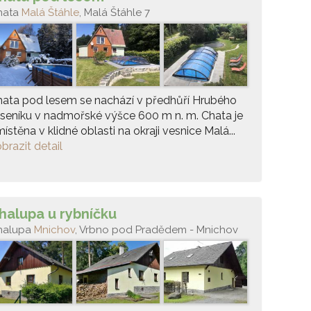
hata
Malá Štáhle
, Malá Štáhle 7
ata pod lesem se nachází v předhůří Hrubého
seníku v nadmořské výšce 600 m n. m. Chata je
ístěna v klidné oblasti na okraji vesnice Malá...
brazit detail
halupa u rybníčku
halupa
Mnichov
, Vrbno pod Pradědem - Mnichov
65