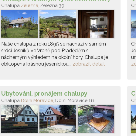
Chalupa
Železná
, Železná 39
C
Naše chalupa z roku 1895 se nachází v samém
Ch
srdci Jesníků ve Vrbně pod Praděděm s
Je
nádherným výhledem na okolní hory. Chalupa je
um
obklopena krásnou jesenickou...
zobrazit detail
zo
Ubytování, pronájem chalupy
C
Chalupa
Dolní Moravice
, Dolní Moravice 111
C
2