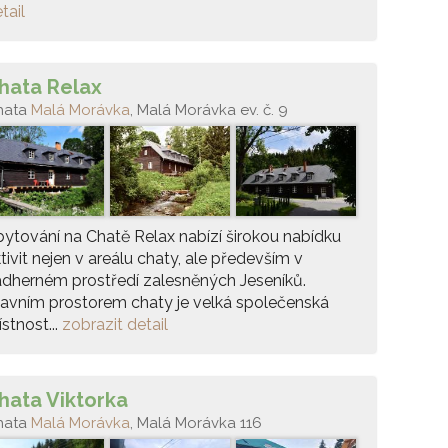
tail
hata Relax
hata
Malá Morávka
, Malá Morávka ev. č. 9
ytování na Chatě Relax nabízí širokou nabídku
tivit nejen v areálu chaty, ale především v
dherném prostředí zalesněných Jeseníků.
avním prostorem chaty je velká společenská
stnost...
zobrazit detail
hata Viktorka
hata
Malá Morávka
, Malá Morávka 116