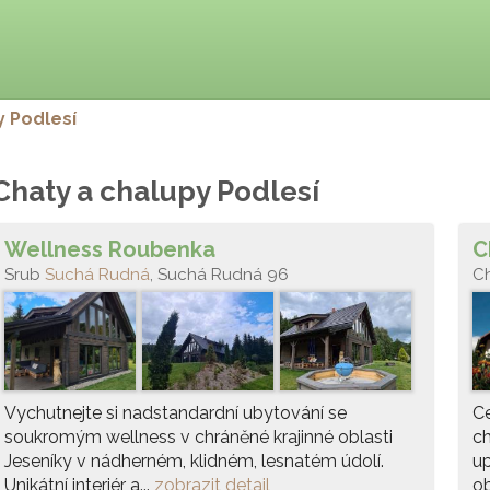
 Podlesí
Chaty a chalupy Podlesí
Wellness Roubenka
C
Srub
Suchá Rudná
, Suchá Rudná 96
C
Vychutnejte si nadstandardní ubytování se
C
soukromým wellness v chráněné krajinné oblasti
ch
Jeseníky v nádherném, klidném, lesnatém údolí.
up
Unikátní interiér a...
zobrazit detail
ob