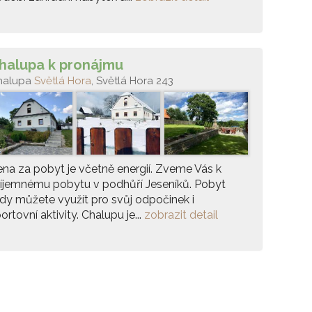
halupa k pronájmu
halupa
Světlá Hora
, Světlá Hora 243
na za pobyt je včetně energií. Zveme Vás k
íjemnému pobytu v podhůří Jeseníků. Pobyt
dy můžete využít pro svůj odpočinek i
ortovní aktivity. Chalupu je...
zobrazit detail