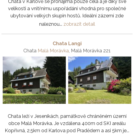
Chata v Karlově se pronajímá pouze celá a je díky své
velikosti a vnitřnímu uspořádání vhodná pro společné
ubytování velkých skupin hostů. Ideální zázemí zde
naleznou...
zobrazit detail
Chata Langi
Chata
Malá Morávka
, Malá Morávka 221
Chata leží v Jeseníkách, památkově chráněném území
obce Malá Morávka. Je vzdálena 400m od SKI areálu
Kopřivná, 2,5km od Karlova pod Pradědem a asi 5km je...