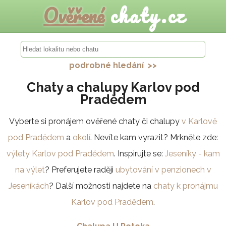
Ověřené
chaty.cz
podrobné hledání >>
Chaty a chalupy Karlov pod
Pradědem
Vyberte si pronájem ověřené chaty či chalupy
v Karlově
pod Pradědem
a
okolí
. Nevíte kam vyrazit? Mrkněte zde:
výlety Karlov pod Pradědem
. Inspirujte se:
Jeseníky - kam
na výlet
? Preferujete raději
ubytování v penzionech v
Jeseníkách
? Další možnosti najdete na
chaty k pronájmu
Karlov pod Pradědem
.