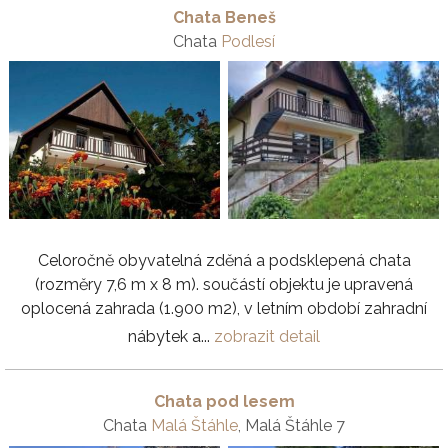
Chata Beneš
Chata
Podlesí
Celoročně obyvatelná zděná a podsklepená chata
(rozměry 7,6 m x 8 m). součástí objektu je upravená
oplocená zahrada (1.900 m2), v letním období zahradní
nábytek a...
zobrazit detail
Chata pod lesem
Chata
Malá Štáhle
, Malá Štáhle 7