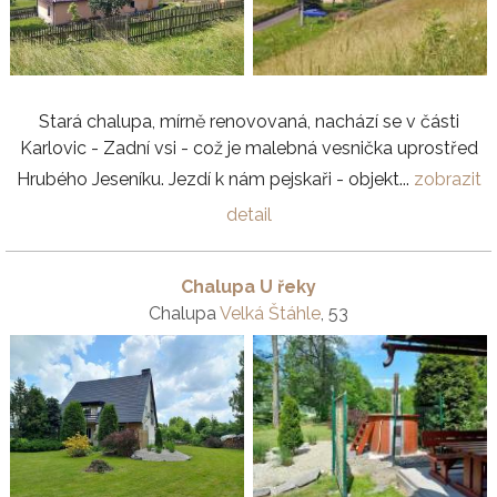
Stará chalupa, mírně renovovaná, nachází se v části
Karlovic - Zadní vsi - což je malebná vesnička uprostřed
Hrubého Jeseníku. Jezdí k nám pejskaři - objekt...
zobrazit
detail
Chalupa U řeky
Chalupa
Velká Štáhle
, 53