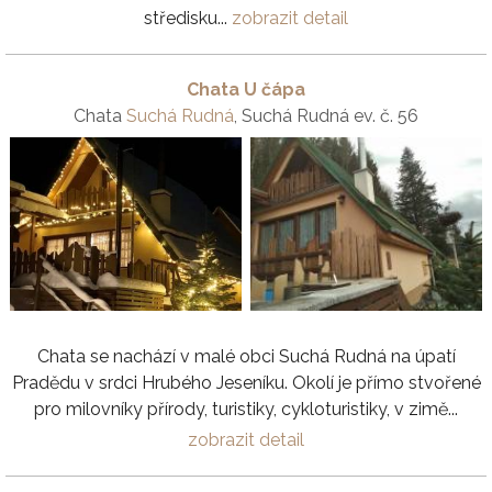
středisku...
zobrazit detail
Chata U čápa
Chata
Suchá Rudná
, Suchá Rudná ev. č. 56
Chata se nachází v malé obci Suchá Rudná na úpatí
Pradědu v srdci Hrubého Jeseníku. Okolí je přímo stvořené
pro milovníky přírody, turistiky, cykloturistiky, v zimě...
zobrazit detail