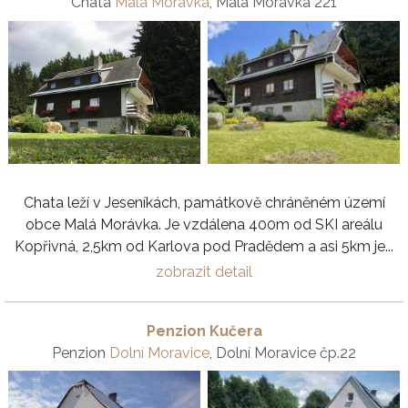
Chata
Malá Morávka
, Malá Morávka 221
Chata leží v Jeseníkách, památkově chráněném území
obce Malá Morávka. Je vzdálena 400m od SKI areálu
Kopřivná, 2,5km od Karlova pod Pradědem a asi 5km je...
zobrazit detail
Penzion Kučera
Penzion
Dolní Moravice
, Dolní Moravice čp.22