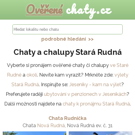
Ověřené
chaty.cz
podrobné hledání >>
Chaty a chalupy Stará Rudná
Vyberte si pronájem ověřené chaty či chalupy
ve Staré
Rudné
a
okolí
. Nevíte kam vyrazit? Mrkněte zde:
výlety
Stará Rudná
. Inspirujte se:
Jeseníky - kam na výlet
?
Preferujete raději
ubytování v penzionech v Jeseníkách
?
Další možnosti najdete na
chaty k pronájmu Stará Rudná
.
Chata Rudnička
Chata
Nová Rudná
, Nová Rudná ev. č. 31