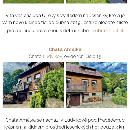
Vítá vás chalupa U řeky s výhledem na Jeseníky, která je
vám nově k dispozici od dubna 2019.Jestliže hledáte místo
pro rodinnou dovolenou s dětmi, nebo...
zobrazit detail
Chata Amálka
Chata
Ludvíkov
, evidenční číslo 15
Chata Amálka se nachází v Ludvíkově pod Pradědem, v
krásném a klidném prostředí jesenických hor, pouze 3 km