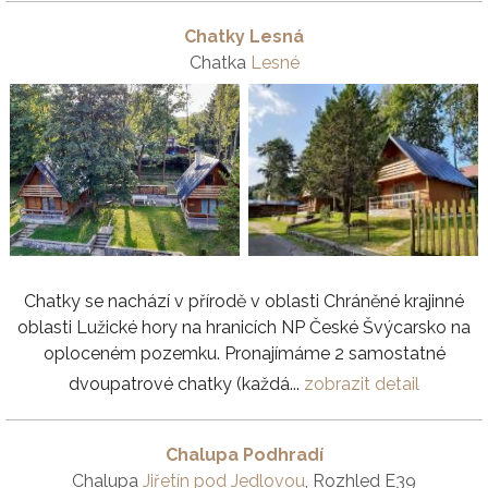
Chatky Lesná
Chatka
Lesné
Chatky se nachází v přírodě v oblasti Chráněné krajinné
oblasti Lužické hory na hranicích NP České Švýcarsko na
oploceném pozemku. Pronajímáme 2 samostatné
dvoupatrové chatky (každá...
zobrazit detail
Chalupa Podhradí
Chalupa
Jiřetín pod Jedlovou
, Rozhled E39