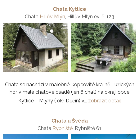
Chata Kytlice
Chata
Hillův Mlýn
, Hillův Mlýn ev. č. 123
Chata se nachází v malebné, kopcovité krajině Lužických
hor, v malé chatové osadě (jen 6 chat) na okraji obce
Kytlice – Mlýny ( okr. Děčín) v...
zobrazit detail
Chata u Švéda
Chata
Rybniště
, Rybniště 61