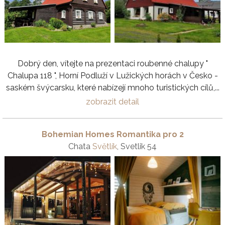
Dobrý den, vítejte na prezentaci roubenné chalupy "
Chalupa 118 ", Horní Podluží v Lužických horách v Česko -
saském švýcarsku, které nabízejí mnoho turistických cílů,...
zobrazit detail
Bohemian Homes Romantika pro 2
Chata
Světlík
, Svetlik 54