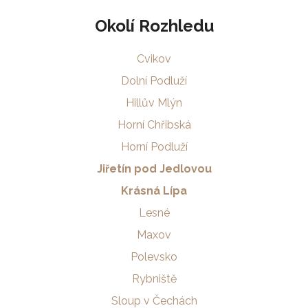
Okolí Rozhledu
Cvikov
Dolní Podluží
Hillův Mlýn
Horní Chřibská
Horní Podluží
Jiřetín pod Jedlovou
Krásná Lípa
Lesné
Maxov
Polevsko
Rybniště
Sloup v Čechách