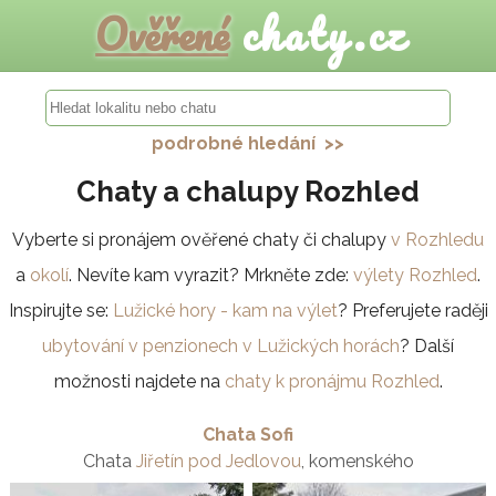
Ověřené
chaty.cz
podrobné hledání >>
Chaty a chalupy Rozhled
Vyberte si pronájem ověřené chaty či chalupy
v Rozhledu
a
okolí
. Nevíte kam vyrazit? Mrkněte zde:
výlety Rozhled
.
Inspirujte se:
Lužické hory - kam na výlet
? Preferujete raději
ubytování v penzionech v Lužických horách
? Další
možnosti najdete na
chaty k pronájmu Rozhled
.
Chata Sofi
Chata
Jiřetín pod Jedlovou
, komenského