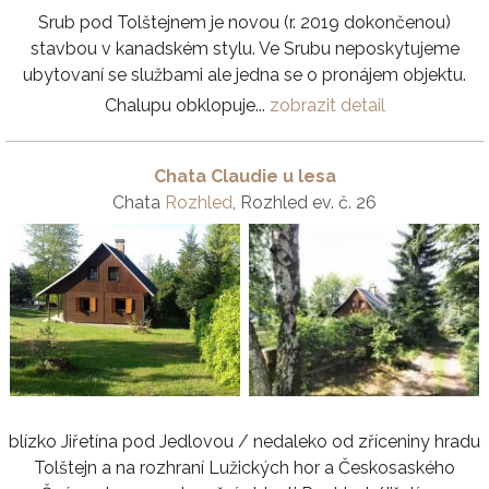
Srub pod Tolštejnem je novou (r. 2019 dokončenou)
stavbou v kanadském stylu. Ve Srubu neposkytujeme
ubytovaní se službami ale jedna se o pronájem objektu.
Chalupu obklopuje...
zobrazit detail
Chata Claudie u lesa
Chata
Rozhled
, Rozhled ev. č. 26
blízko Jiřetína pod Jedlovou / nedaleko od zříceniny hradu
Tolštejn a na rozhraní Lužických hor a Českosaského