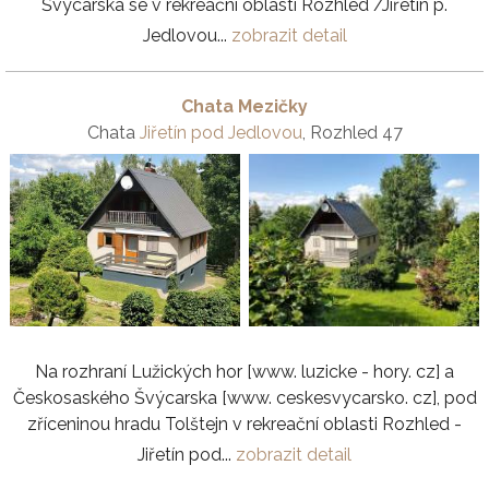
Švýcarska se v rekreační oblasti Rozhled /Jiřetín p.
Jedlovou...
zobrazit detail
Chata Mezičky
Chata
Jiřetín pod Jedlovou
, Rozhled 47
Na rozhraní Lužických hor [www. luzicke - hory. cz] a
Českosaského Švýcarska [www. ceskesvycarsko. cz], pod
zříceninou hradu Tolštejn v rekreační oblasti Rozhled -
Jiřetín pod...
zobrazit detail