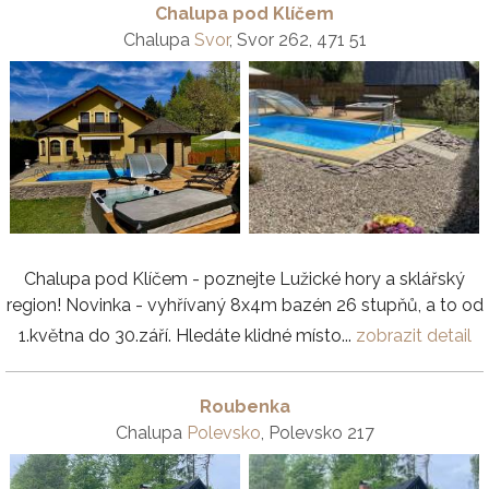
Chalupa pod Klíčem
Chalupa
Svor
, Svor 262, 471 51
Chalupa pod Klíčem - poznejte Lužické hory a sklářský
region! Novinka - vyhřívaný 8x4m bazén 26 stupňů, a to od
1.května do 30.září. Hledáte klidné místo...
zobrazit detail
Roubenka
Chalupa
Polevsko
, Polevsko 217