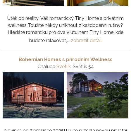
Útěk od reality: Váš romantický Tiny Home s privátním
wellness Toužíte někdy uniknout z každodenní rutiny?
Hledáte romantiku pro dva v útulném Tiny Home, kde
budete relaxovat,...
zobrazit detail
Bohemian Homes s přírodním Wellness
Chalupa
Světlík
, Světlík 54
Novinka od 3.prosince 2025! Užijte si zcela novou privátní