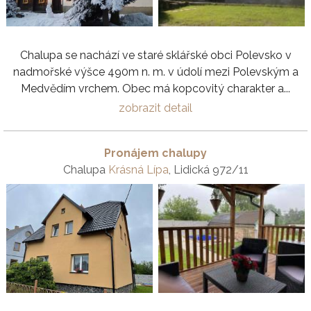
Chalupa se nachází ve staré sklářské obci Polevsko v
nadmořské výšce 490m n. m. v údolí mezi Polevským a
Medvědím vrchem. Obec má kopcovitý charakter a...
zobrazit detail
Pronájem chalupy
Chalupa
Krásná Lípa
, Lidická 972/11