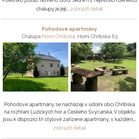
Polevsko poblíž Nového Boru. Jedním z největších benefitů
chalupy je její...
zobrazit detail
Pohodové apartmány
Chalupa
Horní Chřibská
, Horní Chřibská 63
Pohodové apartmány se nacházejí v údolní obci Chřibská
na rozhraní Lužických hor a Českého Švýcarska. V objektu
jsou k dispozici tři stylově zařízené apartmány, v každém...
zobrazit detail