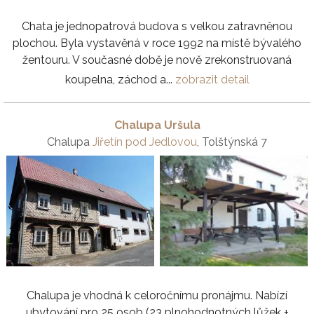
Chata je jednopatrová budova s velkou zatravněnou
plochou. Byla vystavěná v roce 1992 na místě bývalého
žentouru. V současné době je nově zrekonstruovaná
koupelna, záchod a...
zobrazit detail
Chalupa Uršula
Chalupa
Jiřetín pod Jedlovou
, Tolštýnská 7
Chalupa je vhodná k celoročnímu pronájmu. Nabízí
ubytování pro 25 osob (23 plnohodnotných lůžek +