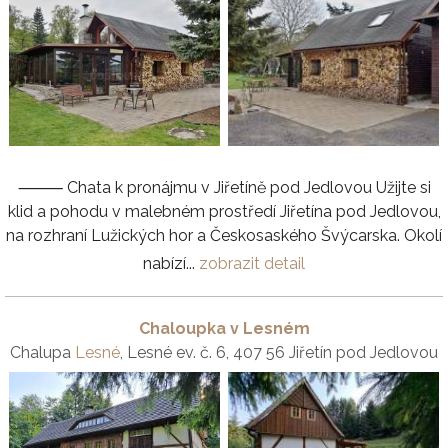
⸻ Chata k pronájmu v Jiřetíně pod Jedlovou Užijte si
klid a pohodu v malebném prostředí Jiřetína pod Jedlovou,
na rozhraní Lužických hor a Českosaského Švýcarska. Okolí
nabízí...
zobrazit detail
Chaloupka v Lesném
Chalupa
Lesné
, Lesné ev. č. 6, 407 56 Jiřetín pod Jedlovou