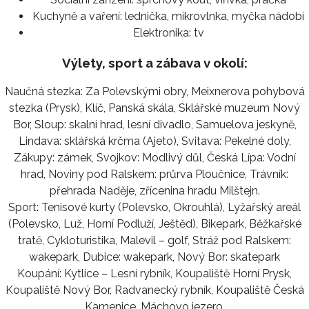
Kuchyně a vaření:
lednička, mikrovlnka, myčka nádobí
Elektronika:
tv
Výlety, sport a zábava v okolí:
Naučná stezka: Za Polevskými obry, Meixnerova pohybová
stezka (Prysk), Klíč, Panská skála, Sklářské muzeum Nový
Bor, Sloup: skalní hrad, lesní divadlo, Samuelova jeskyně,
Lindava: sklářská krčma (Ajeto), Svitava: Pekelné doly,
Zákupy: zámek, Svojkov: Modlivý důl, Česká Lípa: Vodní
hrad, Noviny pod Ralskem: průrva Ploučnice, Trávník:
přehrada Naděje, zřícenina hradu Milštejn.
Sport: Tenisové kurty (Polevsko, Okrouhlá), Lyžařský areál
(Polevsko, Luž, Horní Podluží, Ještěd), Bikepark, Běžkařské
tratě, Cykloturistika, Malevil – golf, Stráž pod Ralskem:
wakepark, Dubice: wakepark, Nový Bor: skatepark
Koupání: Kytlice – Lesní rybník, Koupaliště Horní Prysk,
Koupaliště Nový Bor, Radvanecký rybník, Koupaliště Česká
Kamenice, Máchovo jezero.