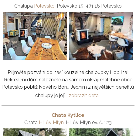
Chalupa
Polevsko
, Polevsko 15, 471 16 Polevsko
Přijměte pozvání do naší kouzelné chaloupky Hoblina!
Rekreační dům naleznete na samém okraji malebné obce
Polevsko poblíž Nového Boru. Jedním z největších benefitů
chalupy je její...
zobrazit detail
Chata Kytlice
Chata
Hillův Mlýn
, Hillův Mlýn ev. č. 123