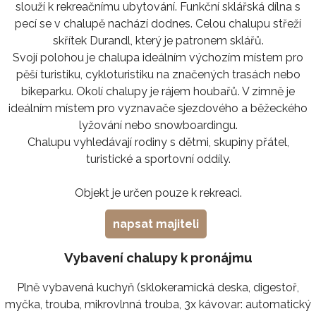
slouží k rekreačnímu ubytování. Funkční sklářská dílna s
pecí se v chalupě nachází dodnes. Celou chalupu střeží
skřítek Durandl, který je patronem sklářů.
Svojí polohou je chalupa ideálním výchozím místem pro
pěší turistiku, cykloturistiku na značených trasách nebo
bikeparku. Okolí chalupy je rájem houbařů. V zimně je
ideálním místem pro vyznavače sjezdového a běžeckého
lyžování nebo snowboardingu.
Chalupu vyhledávají rodiny s dětmi, skupiny přátel,
turistické a sportovní oddíly.
Objekt je určen pouze k rekreaci.
napsat majiteli
Vybavení chalupy k pronájmu
Plně vybavená kuchyň (sklokeramická deska, digestoř,
myčka, trouba, mikrovlnná trouba, 3x kávovar: automatický