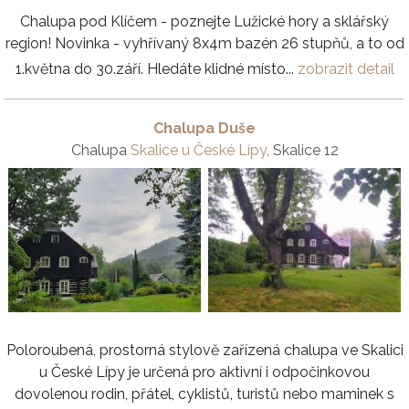
Chalupa pod Klíčem - poznejte Lužické hory a sklářský
region! Novinka - vyhřívaný 8x4m bazén 26 stupňů, a to od
1.května do 30.září. Hledáte klidné místo...
zobrazit detail
Chalupa Duše
Chalupa
Skalice u České Lípy
, Skalice 12
Poloroubená, prostorná stylově zařízená chalupa ve Skalici
u České Lípy je určená pro aktivní i odpočinkovou
dovolenou rodin, přátel, cyklistů, turistů nebo maminek s