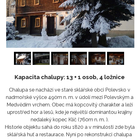
1
/
24
Kapacita chalupy: 13 + 1 osob, 4 ložnice
Chalupa se nachází ve staré sklářské obci Polevsko v
nadmořské výšce 490m n. m. v údolí mezi Polevským a
Medvědím vrchem. Obec má kopcovitý charakter a leží
uprostřed hor a lesů, kde je největší dominantou krajiny
nedaleký kopec Klíč (760m n. m. ).
Historie objektu sahá do roku 1820 a v minulosti zde byla
sklářská huť a restaurace. Nyní po rekonstrukci chalupa