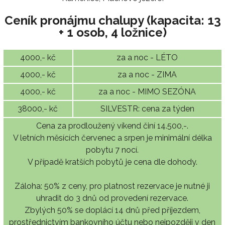
Ceník pronájmu chalupy (kapacita: 13
+ 1 osob, 4 ložnice)
4000,- kč
za a noc - LÉTO
4000,- kč
za a noc - ZIMA
4000,- kč
za a noc - MIMO SEZÓNA
38000,- kč
SILVESTR: cena za týden
Cena za prodloužený víkend činí 14.500,-.
V letních měsících červenec a srpen je minimální délka
pobytu 7 nocí.
V případě kratších pobytů je cena dle dohody.
Záloha: 50% z ceny, pro platnost rezervace je nutné ji
uhradit do 3 dnů od provedení rezervace.
Zbylých 50% se doplácí 14 dnů před příjezdem,
prostřednictvím bankovního účtu nebo nejpozději v den