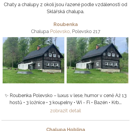
Chaty a chalupy z okolí jsou řazené podle vzdálenosti od
Sklářská chalupa.
Roubenka
Chalupa
Polevsko
, Polevsko 217
✨ Roubenka Polevsko – luxus v lese, humor v ceně Až 13
hostů • 3 ložnice • 3 koupelny • Wi - Fi • Bazén • Krb...
zobrazit detail
Chalupa Hoblina