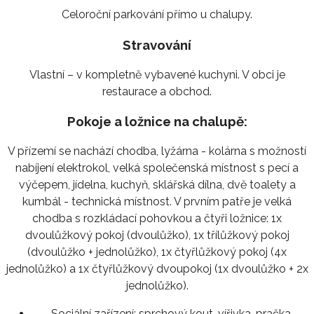
Celoroční parkování přímo u chalupy.
Stravování
Vlastní – v kompletně vybavené kuchyni. V obci je
restaurace a obchod.
Pokoje a ložnice na chalupě:
V přízemí se nachází chodba, lyžárna - kolárna s možností
nabíjení elektrokol, velká společenská místnost s pecí a
výčepem, jídelna, kuchyň, sklářská dílna, dvě toalety a
kumbál - technická místnost. V prvním patře je velká
chodba s rozkládací pohovkou a čtyři ložnice: 1x
dvoulůžkový pokoj (dvoulůžko), 1x třílůžkový pokoj
(dvoulůžko + jednolůžko), 1x čtyřlůžkový pokoj (4x
jednolůžko) a 1x čtyřlůžkový dvoupokoj (1x dvoulůžko + 2x
jednolůžko).
Sociální zařízení:
sprchový kout, vířivka, pračka