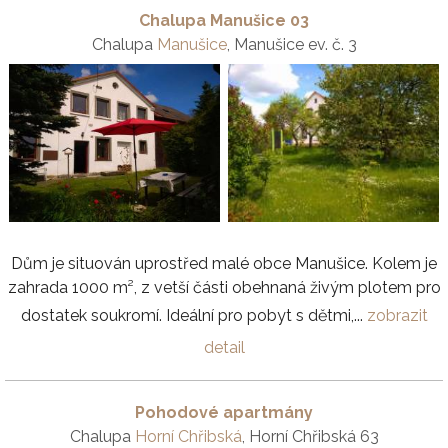
Chalupa Manušice 03
Chalupa
Manušice
, Manušice ev. č. 3
Dům je situován uprostřed malé obce Manušice. Kolem je
zahrada 1000 m², z vetší části obehnaná živým plotem pro
dostatek soukromí. Ideální pro pobyt s dětmi,...
zobrazit
detail
Pohodové apartmány
Chalupa
Horní Chřibská
, Horní Chřibská 63