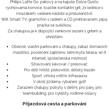
Philips Latte Go, pákový a na kapsle Dolce Gusto,
rychlovarná konvice, toaster, kontaktní gril, 2x lednice s
mrazákem, veškeré nádobí a příslušenství).
Wifi, Smart TV, gramofon s radiem a CD přehrávačem, pípa,
pračka se sušičkou.
Za chalupou je k dispozici venkovní sezení s grilem a
ohništěm.
Obecně:
vlastní parkování u chalupy, zákaz domácích
mazlíčků, povlečení zajištěno, letní krytá terasa, wi-fi
internet, společenská místnost
Stravování:
kávovar / presovač
Pro děti:
hřiště, pískoviště, dětský bazén
Sport:
vířivka vnitřní, infrasauna
V okolí:
jízdárna, rybaření, golf
Zařazení chalupy:
pobyty s dětmi, pro páry, pro
teambuilding, pro cyklisty, rodinné oslavy
Příjezdová cesta a parkování