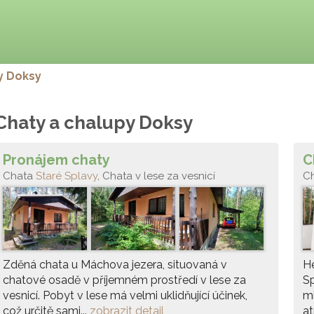
y Doksy
Chaty a chalupy Doksy
Pronájem chaty
C
Chata
Staré Splavy
, Chata v lese za vesnicí
C
Do
Zděná chata u Máchova jezera, situovaná v
He
chatové osadě v příjemném prostředí v lese za
Sp
vesnicí. Pobyt v lese má velmi uklidňující účinek,
mi
což určitě sami...
zobrazit detail
at