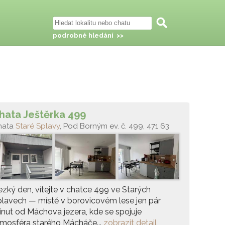
podrobné hledání >>
hata Ještěrka 499
hata
Staré Splavy
, Pod Borným ev. č. 499, 471 63
ksy - Staré Splavy
zký den, vítejte v chatce 499 ve Starých
lavech — místě v borovicovém lese jen pár
nut od Máchova jezera, kde se spojuje
mosféra starého Mácháče...
zobrazit detail