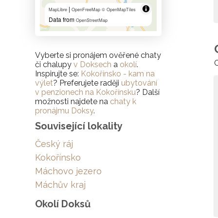
|
MapLibre
OpenFreeMap
© OpenMapTiles
Data from
OpenStreetMap
Vyberte si pronájem ověřené chaty
C
či chalupy
v Doksech
a
okolí
.
Inspirujte se:
Kokořínsko - kam na
výlet
? Preferujete raději
ubytování
v penzionech na Kokořínsku
? Další
možnosti najdete na
chaty k
pronájmu Doksy
.
Související lokality
Český ráj
Kokořínsko
Máchovo jezero
Máchův kraj
Okolí Doksů