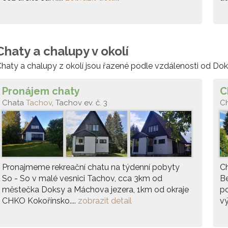
Chaty a chalupy v okolí
haty a chalupy z okolí jsou řazené podle vzdálenosti od Dok
Pronájem chaty
C
Chata
Tachov
, Tachov ev. č. 3
C
Pronajmeme rekreační chatu na týdenní pobyty
Ch
So - So v malé vesnici Tachov, cca 3km od
B
městečka Doksy a Máchova jezera, 1km od okraje
po
CHKO Kokořínsko....
zobrazit detail
vý