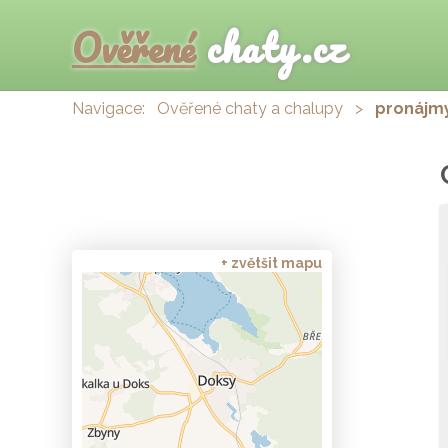
Ověřené
chaty.cz
Navigace:
Ověřené chaty a chalupy
>
pronájm
+ zvětšit mapu