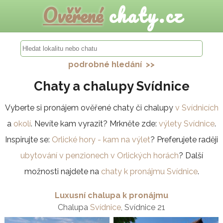
Ověřené
chaty.cz
podrobné hledání >>
Chaty a chalupy Svídnice
Vyberte si pronájem ověřené chaty či chalupy
v Svídnicích
a
okolí
. Nevíte kam vyrazit? Mrkněte zde:
výlety Svídnice
.
Inspirujte se:
Orlické hory - kam na výlet
? Preferujete raději
ubytování v penzionech v Orlických horách
? Další
možnosti najdete na
chaty k pronájmu Svídnice
.
Luxusní chalupa k pronájmu
Chalupa
Svídnice
, Svídnice 21