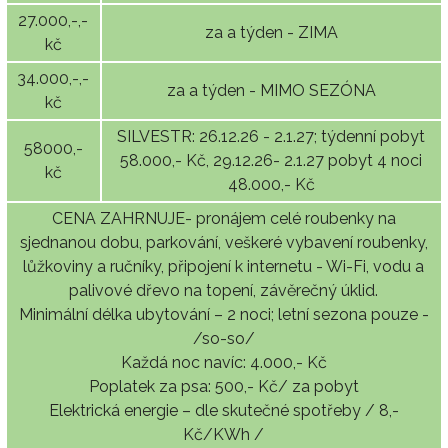
27.000,-,-
za a týden - ZIMA
kč
34.000,-,-
za a týden - MIMO SEZÓNA
kč
SILVESTR: 26.12.26 - 2.1.27; týdenní pobyt
58000,-
58.000,- Kč, 29.12.26- 2.1.27 pobyt 4 noci
kč
48.000,- Kč
CENA ZAHRNUJE- pronájem celé roubenky na
sjednanou dobu, parkování, veškeré vybavení roubenky,
lůžkoviny a ručníky, připojení k internetu - Wi-Fi, vodu a
palivové dřevo na topení, závěrečný úklid.
Minimální délka ubytování – 2 noci; letní sezona pouze -
/so-so/
Každá noc navíc: 4.000,- Kč
Poplatek za psa: 500,- Kč/ za pobyt
Elektrická energie – dle skutečné spotřeby / 8,-
Kč/KWh /