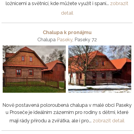
ložnicemi a světnicí, kde můžete využít i spaní...
zobrazit
detail
Chalupa k pronájmu
Chalupa
Paseky
, Paseky 72
Nově postavená poloroubená chalupa v malé obci Paseky
u Proseče je ideálním zázemím pro rodiny s dětmi, které
mají rády přírodu a zvířátka, ale i pro...
zobrazit detail