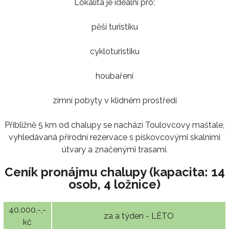
Lokalita je ideální pro:
pěší turistiku
cykloturistiku
houbaření
zimní pobyty v klidném prostředí
Přibližně 5 km od chalupy se nachází Toulovcovy maštale,
vyhledávaná přírodní rezervace s pískovcovými skalními
útvary a značenými trasami.
Ceník pronájmu chalupy (kapacita: 14
osob, 4 ložnice)
40.000,-,-
za a týden - LÉTO
kč