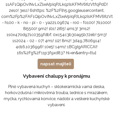
1sAF1QipOvINvLxZlxeVpIqPJLkq2IsKFMV6fizVtfqPdD!
2e10! 3e11! 6shttps: %2F%2Flh5.googleusercontent.
com%2Fp%2FAF1QipOvINvLxZlxeVpIqPJLkq2IsKFMV6fiz
- h100 - k - no - pi - 0 - ya221.09674 - ro0 - fo100! 7i11000!
8i5500! 9m2! 1b1! 2i65! 4m13! 3m12!
1s0x470d971c0359fdbf: 0xc54c3b30a95b72eb! 5m3!
1s2024 - 02 - 07! 4m1! 1i2! 8m2! 3d49.7806914!
4d16.1036996! 10e5! 14m1! 1BCgIgARICCAI!
16s%2Fg%2F11p3f9xd83? hl=en&entry=ttu]
napsat majiteli
Vybavení chalupy k pronájmu
Plně vybavená kuchyň – sklokeramická varná deska,
horkovzdušná i mikrovlnná trouba, lednice s mrazákem,
myčka, rychlovarná konvice, nádobí a veškeré kuchyňské
vybavení.