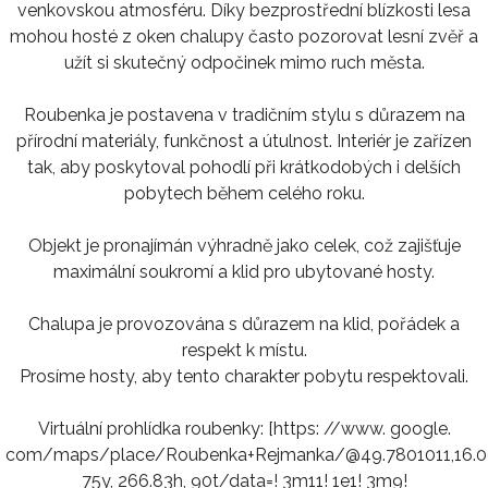
venkovskou atmosféru. Díky bezprostřední blízkosti lesa
mohou hosté z oken chalupy často pozorovat lesní zvěř a
užít si skutečný odpočinek mimo ruch města.
Roubenka je postavena v tradičním stylu s důrazem na
přírodní materiály, funkčnost a útulnost. Interiér je zařízen
tak, aby poskytoval pohodlí při krátkodobých i delších
pobytech během celého roku.
Objekt je pronajímán výhradně jako celek, což zajišťuje
maximální soukromí a klid pro ubytované hosty.
Chalupa je provozována s důrazem na klid, pořádek a
respekt k místu.
Prosíme hosty, aby tento charakter pobytu respektovali.
Virtuální prohlídka roubenky: [https: //www. google.
com/maps/place/Roubenka+Rejmanka/@49.7801011,16.09
75y, 266.83h, 90t/data=! 3m11! 1e1! 3m9!