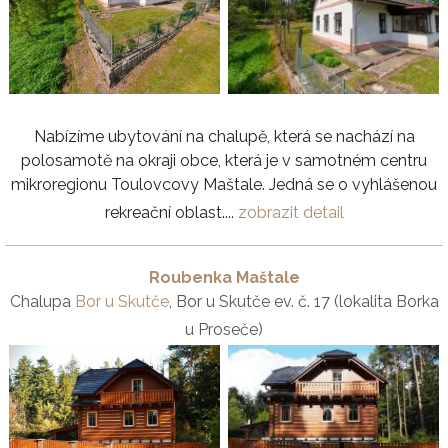
Nabízíme ubytování na chalupě, která se nachází na
polosamotě na okraji obce, která je v samotném centru
mikroregionu Toulovcovy Maštale. Jedná se o vyhlášenou
rekreační oblast....
zobrazit detail
Roubenka Maštale
Chalupa
Bor u Skutče
, Bor u Skutče ev. č. 17 (lokalita Borka
u Proseče)