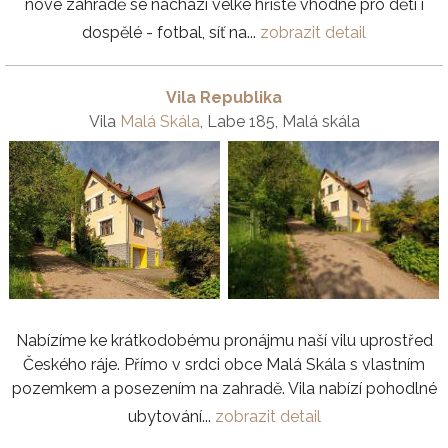
nové zahradě se nachází velké hřiště vhodné pro děti i
dospělé - fotbal, síť na...
zobrazit detail
Vila Republika
Vila
Malá Skála
, Labe 185, Malá skála
Nabízíme ke krátkodobému pronájmu naší vilu uprostřed
Českého ráje. Přímo v srdci obce Malá Skála s vlastním
pozemkem a posezením na zahradě. Vila nabízí pohodlné
ubytování...
zobrazit detail