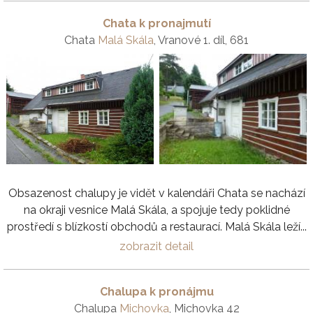
Chata k pronajmutí
Chata
Malá Skála
, Vranové 1. díl, 681
Obsazenost chalupy je vidět v kalendáři Chata se nachází
na okraji vesnice Malá Skála, a spojuje tedy poklidné
prostředí s blízkostí obchodů a restaurací. Malá Skála leží...
zobrazit detail
Chalupa k pronájmu
Chalupa
Michovka
, Michovka 42