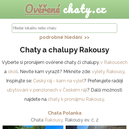
Ověřené
chaty.cz
podrobné hledání >>
Chaty a chalupy Rakousy
Vyberte si pronájem ověřené chaty či chalupy
v Rakousech
a
okolí
. Nevíte kam vyrazit? Mrkněte zde:
výlety Rakousy
.
Inspirujte se:
Český ráj - kam na výlet
? Preferujete raději
ubytování v penzionech v Českém ráji
? Další možnosti
najdete na
chaty k pronájmu Rakousy
.
Chata Polanka
Chata
Rakousy
, Rakousy ev. č. 2