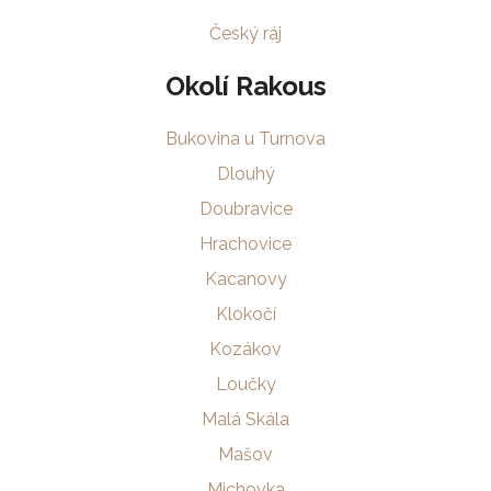
Český ráj
Okolí Rakous
Bukovina u Turnova
Dlouhý
Doubravice
Hrachovice
Kacanovy
Klokočí
Kozákov
Loučky
Malá Skála
Mašov
Michovka