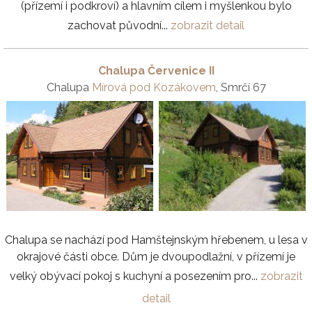
(přízemí i podkroví) a hlavním cílem i myšlenkou bylo
zachovat původní...
zobrazit detail
Chalupa Červenice II
Chalupa
Mírová pod Kozákovem
, Smrčí 67
Chalupa se nachází pod Hamštejnským hřebenem, u lesa v
okrajové části obce. Dům je dvoupodlažní, v přízemí je
velký obývací pokoj s kuchyní a posezením pro...
zobrazit
detail