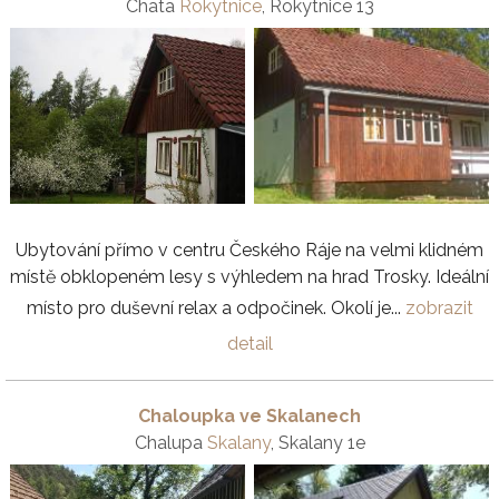
Chata
Rokytnice
, Rokytnice 13
Ubytování přímo v centru Českého Ráje na velmi klidném
místě obklopeném lesy s výhledem na hrad Trosky. Ideální
místo pro duševní relax a odpočinek. Okolí je...
zobrazit
detail
Chaloupka ve Skalanech
Chalupa
Skalany
, Skalany 1e