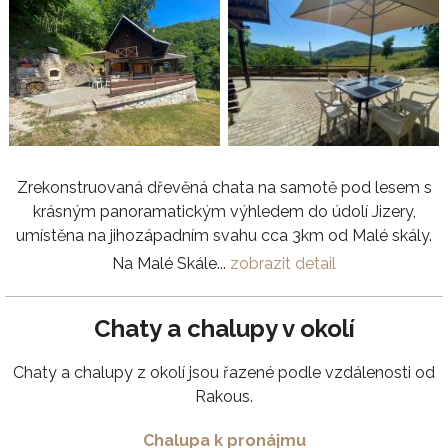
Zrekonstruovaná dřevěná chata na samotě pod lesem s
krásným panoramatickým výhledem do údolí Jizery,
umístěna na jihozápadním svahu cca 3km od Malé skály.
Na Malé Skále...
zobrazit detail
Chaty a chalupy v okolí
Chaty a chalupy z okolí jsou řazené podle vzdálenosti od
Rakous.
Chalupa k pronájmu