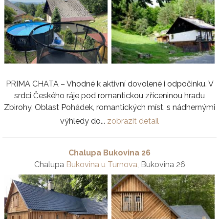
PRIMA CHATA – Vhodné k aktivní dovolené i odpočinku. V
srdci Českého ráje pod romantickou zříceninou hradu
Zbirohy, Oblast Pohádek, romantických míst, s nádhernými
výhledy do...
zobrazit detail
Chalupa Bukovina 26
Chalupa
Bukovina u Turnova
, Bukovina 26