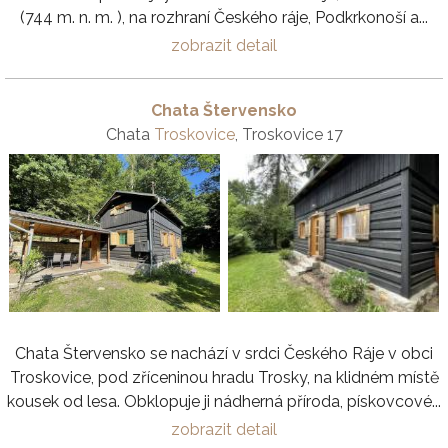
(744 m. n. m. ), na rozhraní Českého ráje, Podkrkonoší a...
zobrazit detail
Chata Štervensko
Chata
Troskovice
, Troskovice 17
Chata Štervensko se nachází v srdci Českého Ráje v obci
Troskovice, pod zříceninou hradu Trosky, na klidném místě
kousek od lesa. Obklopuje ji nádherná příroda, pískovcové...
zobrazit detail