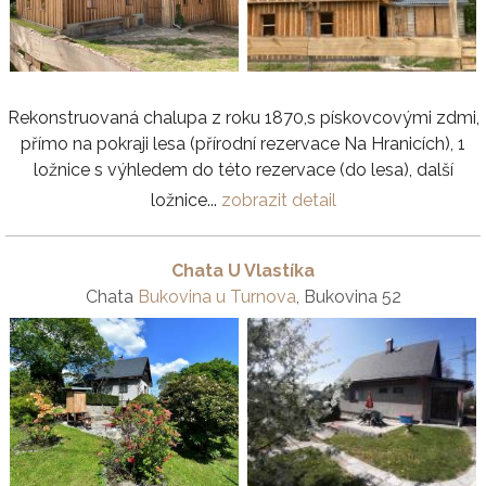
Rekonstruovaná chalupa z roku 1870,s pískovcovými zdmi,
přímo na pokraji lesa (přírodní rezervace Na Hranicích), 1
ložnice s výhledem do této rezervace (do lesa), další
ložnice...
zobrazit detail
Chata U Vlastíka
Chata
Bukovina u Turnova
, Bukovina 52