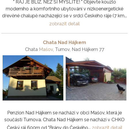
" RÁJ JE BLÍŽ, NEŽ SI MYSLÍTE! " Objevte kouzlo
moderního a komfortního ubytování v nízkoenergetické
dřevěné chalupě nacházející se v srdci Českého ráje (7 km...
zobrazit detail
Chata Nad Hájkem
Chata
Mašov
, Turnov, Nad Hájkem 77
Penzion Nad Hájkem se nachází v obci Mašov, která je
součástí Turnova. Chata Nad Hájkem se nachází v CHKO
Český ráj 600m od "Brány do Českého...
zobrazit detail