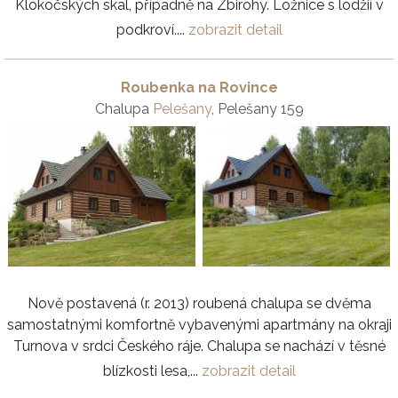
Klokočských skal, případně na Zbirohy. Ložnice s lodžií v
podkroví....
zobrazit detail
Roubenka na Rovince
Chalupa
Pelešany
, Pelešany 159
Nově postavená (r. 2013) roubená chalupa se dvěma
samostatnými komfortně vybavenými apartmány na okraji
Turnova v srdci Českého ráje. Chalupa se nachází v těsné
blízkosti lesa,...
zobrazit detail