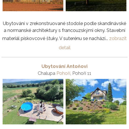
Ubytování v zrekonstruované stodole podle skandinávské
a normanské architektury s francouzskými okny. Stavební
materiál pískovcové štuky. V suterénu se nachází...
zobrazit
detail
Ubytování Antoňovi
Chalupa
Pohoří
, Pohoří 11