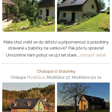
Máte chuť vrátit se do dětství a připomenout si prázdniny
strávené u babičky na venkově? Pak jste tu správně!
Umožníme Vám pobyt ve 157 let staré...
zobrazit detail
Chalupa U Stázinky
Chalupa
Modřišice
, Modřišice 37, Modřišice 511 01