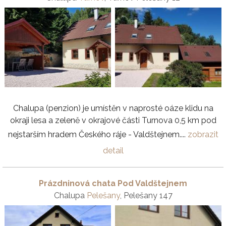
Chalupa (penzion) je umístěn v naprosté oáze klidu na
okraji lesa a zeleně v okrajové části Turnova 0,5 km pod
nejstarším hradem Českého ráje - Valdštejnem....
zobrazit
detail
Prázdninová chata Pod Valdštejnem
Chalupa
Pelešany
, Pelešany 147