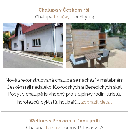
Chalupa v Českém ráji
Chalupa
Loučky
, Loučky 43
Nově zrekonstruovaná chalupa se nachází v malebném
Českém ráji nedaleko Klokočských a Besedických skal.
Pobyt v chalupě je vhodný pro skupinky rodin, turistů,
horolezců, cyklistů, houbařů...
zobrazit detail
Wellness Penzion u Dvou jedlí
Chalupa
Turnov
, Turnov Pelešany 12