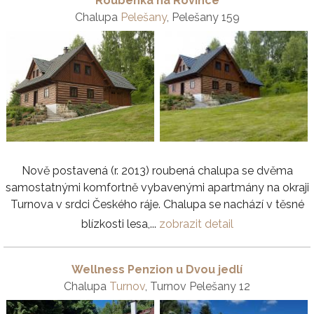
Roubenka na Rovince
Chalupa
Pelešany
, Pelešany 159
Nově postavená (r. 2013) roubená chalupa se dvěma
samostatnými komfortně vybavenými apartmány na okraji
Turnova v srdci Českého ráje. Chalupa se nachází v těsné
blízkosti lesa,...
zobrazit detail
Wellness Penzion u Dvou jedlí
Chalupa
Turnov
, Turnov Pelešany 12