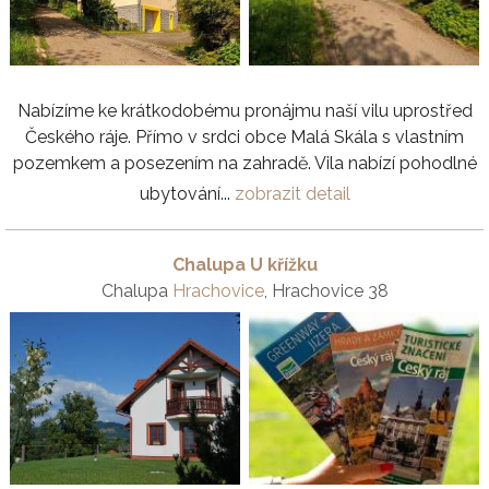
Nabízíme ke krátkodobému pronájmu naší vilu uprostřed
Českého ráje. Přímo v srdci obce Malá Skála s vlastním
pozemkem a posezením na zahradě. Vila nabízí pohodlné
ubytování...
zobrazit detail
Chalupa U křížku
Chalupa
Hrachovice
, Hrachovice 38