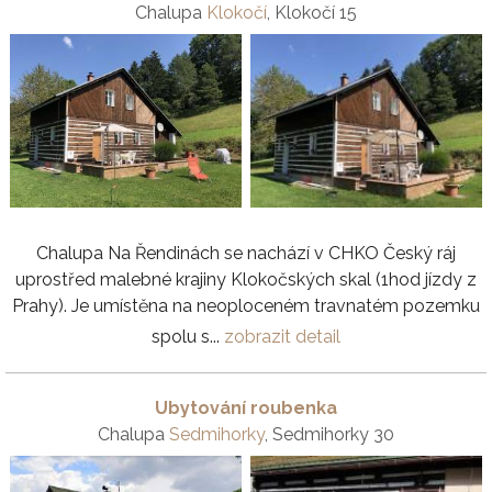
Chalupa
Klokočí
, Klokočí 15
Chalupa Na Řendinách se nachází v CHKO Český ráj
uprostřed malebné krajiny Klokočských skal (1hod jízdy z
Prahy). Je umístěna na neoploceném travnatém pozemku
spolu s...
zobrazit detail
Ubytování roubenka
Chalupa
Sedmihorky
, Sedmihorky 30