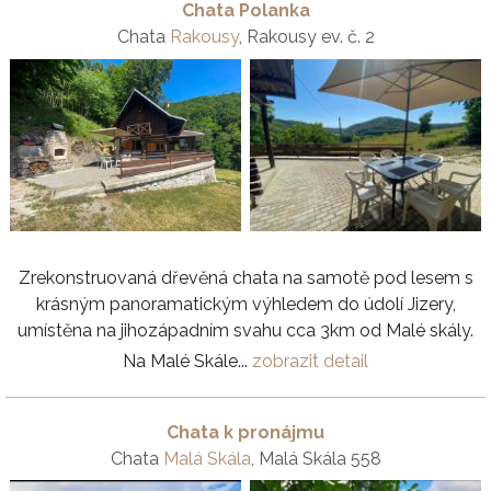
Chata Polanka
Chata
Rakousy
, Rakousy ev. č. 2
Zrekonstruovaná dřevěná chata na samotě pod lesem s
krásným panoramatickým výhledem do údolí Jizery,
umístěna na jihozápadním svahu cca 3km od Malé skály.
Na Malé Skále...
zobrazit detail
Chata k pronájmu
Chata
Malá Skála
, Malá Skála 558