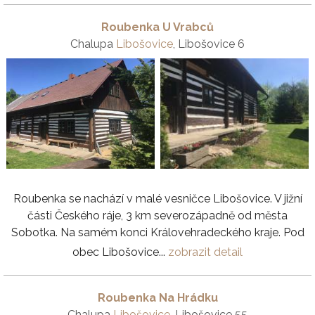
Roubenka U Vrabců
Chalupa
Libošovice
, Libošovice 6
Roubenka se nachází v malé vesničce Libošovice. V jižní
části Českého ráje, 3 km severozápadně od města
Sobotka. Na samém konci Královehradeckého kraje. Pod
obec Libošovice...
zobrazit detail
Roubenka Na Hrádku
Chalupa
Libošovice
, Libošovice 55