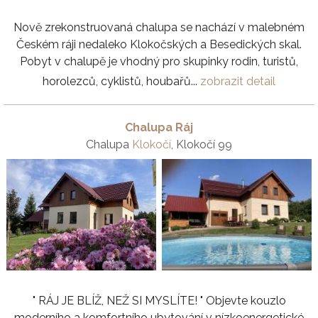
Nově zrekonstruovaná chalupa se nachází v malebném
Českém ráji nedaleko Klokočských a Besedických skal.
Pobyt v chalupě je vhodný pro skupinky rodin, turistů,
horolezců, cyklistů, houbařů...
zobrazit detail
Chalupa Ráj
Chalupa
Klokočí
, Klokočí 99
" RÁJ JE BLÍŽ, NEŽ SI MYSLÍTE! " Objevte kouzlo
moderního a komfortního ubytování v nízkoenergetické