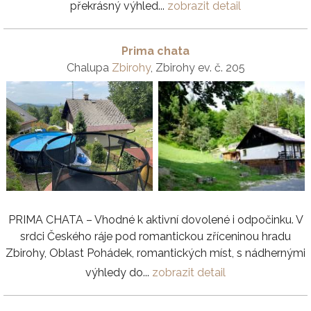
překrásný výhled...
zobrazit detail
Prima chata
Chalupa
Zbirohy
, Zbirohy ev. č. 205
PRIMA CHATA – Vhodné k aktivní dovolené i odpočinku. V
srdci Českého ráje pod romantickou zříceninou hradu
Zbirohy, Oblast Pohádek, romantických míst, s nádhernými
výhledy do...
zobrazit detail