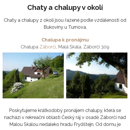
Chaty a chalupy v okolí
Chaty a chalupy z okolí jsou řazené podle vzdálenosti od
Bukoviny u Turnova.
Chalupa k pronájmu
Chalupa
Záborčí
, Malá Skála, Záborčí 309
Poskytujeme krátkodobý pronájem chalupy, která se
nachází v rekreační oblasti Český ráj v osadě Záborčí nad
Malou Skálou nedaleko hradu Frydštejn. Od domu je