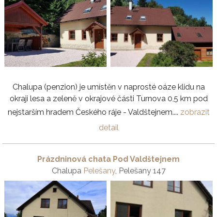
Chalupa (penzion) je umístěn v naprosté oáze klidu na
okraji lesa a zeleně v okrajové části Turnova 0,5 km pod
nejstarším hradem Českého ráje - Valdštejnem....
zobrazit
detail
Prázdninová chata Pod Valdštejnem
Chalupa
Pelešany
, Pelešany 147