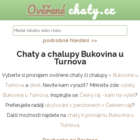
Ověřené
chaty.cz
podrobné hledání >>
Chaty a chalupy Bukovina u
Turnova
Vyberte si pronájem ověřené chaty či chalupy
v Bukovině u
Turnova
a
okolí
. Nevíte kam vyrazit? Mrkněte zde:
výlety
Bukovina u Turnova
. Inspirujte se:
Český ráj - kam na výlet
?
Preferujete raději
ubytování v penzionech v Českém ráji
?
Další možnosti najdete na
chaty k pronájmu Bukovina u
Turnova
.