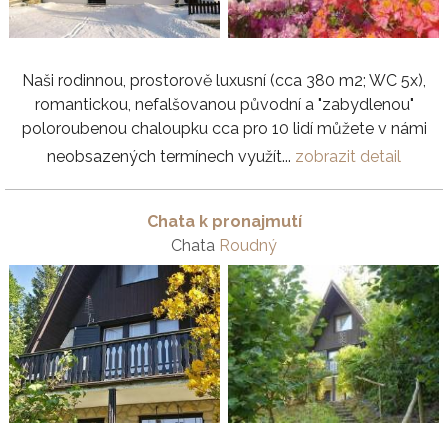
Naši rodinnou, prostorově luxusní (cca 380 m2; WC 5x),
romantickou, nefalšovanou původní a "zabydlenou"
poloroubenou chaloupku cca pro 10 lidí můžete v námi
neobsazených termínech využít...
zobrazit detail
Chata k pronajmutí
Chata
Roudný