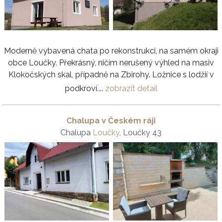
Moderně vybavená chata po rekonstrukci, na samém okraji
obce Loučky. Překrásný, ničím nerušený výhled na masiv
Klokočských skal, případně na Zbirohy. Ložnice s lodžií v
podkroví....
zobrazit detail
Chalupa v Českém ráji
Chalupa
Loučky
, Loučky 43