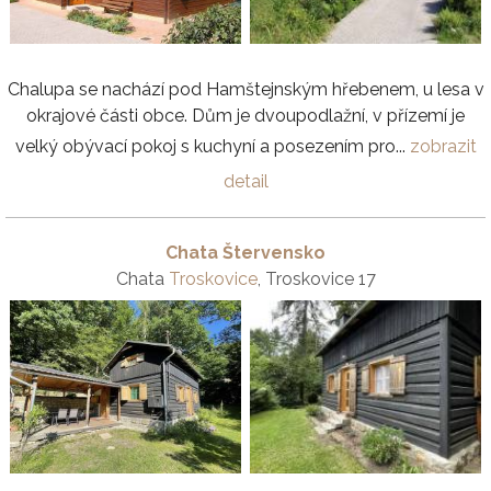
Chalupa se nachází pod Hamštejnským hřebenem, u lesa v
okrajové části obce. Dům je dvoupodlažní, v přízemí je
velký obývací pokoj s kuchyní a posezením pro...
zobrazit
detail
Chata Štervensko
Chata
Troskovice
, Troskovice 17