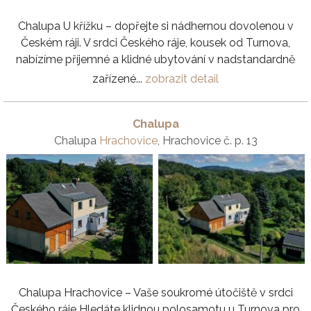
Chalupa U křížku – dopřejte si nádhernou dovolenou v
Českém ráji. V srdci Českého ráje, kousek od Turnova,
nabízíme příjemné a klidné ubytování v nadstandardně
zařízené...
zobrazit detail
Chalupa
Chalupa
Hrachovice
, Hrachovice č. p. 13
Chalupa Hrachovice – Vaše soukromé útočiště v srdci
Českého ráje Hledáte klidnou polosamotu u Turnova pro