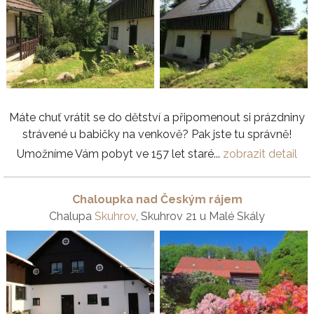
Máte chuť vrátit se do dětství a připomenout si prázdniny
strávené u babičky na venkově? Pak jste tu správně!
Umožníme Vám pobyt ve 157 let staré...
zobrazit detail
Chaloupka nad Českým rájem
Chalupa
Skuhrov
, Skuhrov 21 u Malé Skály