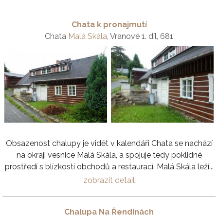
Chata k pronajmutí
Chata
Malá Skála
, Vranové 1. díl, 681
Obsazenost chalupy je vidět v kalendáři Chata se nachází
na okraji vesnice Malá Skála, a spojuje tedy poklidné
prostředí s blízkostí obchodů a restaurací. Malá Skála leží...
zobrazit detail
Chalupa Na Řendinách