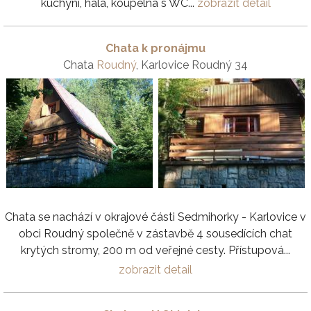
kuchyní, hala, koupelna s WC...
zobrazit detail
Chata k pronájmu
Chata
Roudný
, Karlovice Roudný 34
Chata se nachází v okrajové části Sedmihorky - Karlovice v
obci Roudný ​​společně v zástavbě 4 sousedících chat
krytých stromy, 200 m od veřejné cesty. Přístupová...
zobrazit detail