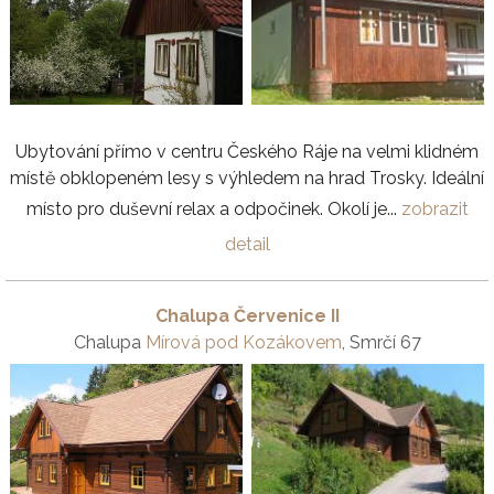
Ubytování přímo v centru Českého Ráje na velmi klidném
místě obklopeném lesy s výhledem na hrad Trosky. Ideální
místo pro duševní relax a odpočinek. Okolí je...
zobrazit
detail
Chalupa Červenice II
Chalupa
Mírová pod Kozákovem
, Smrčí 67