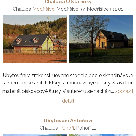
Chalupa U Stázinky
Chalupa
Modřišice
, Modřišice 37, Modřišice 511 01
Ubytování v zrekonstruované stodole podle skandinávské
a normanské architektury s francouzskými okny. Stavební
materiál pískovcové štuky. V suterénu se nachází...
zobrazit
detail
Ubytování Antoňovi
Chalupa
Pohoří
, Pohoří 11