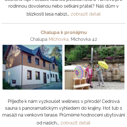
rodinnou dovolenou nebo setkání přátel? Náš dům v
blízkosti lesa nabízí...
zobrazit detail
Chalupa k pronájmu
Chalupa
Michovka
, Michovka 42
Přijeďte k nám vyzkoušet wellness v přírodě! Cedrová
sauna s panoramatickým výhledem do krajiny. Hot tub s
masáží na venkovní terase. Průměrné hodnocení ubytování
od našich...
zobrazit detail