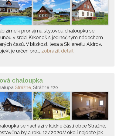
bízíme k pronájmu stylovou chaloupku se
aunou v srdci Krkonoš s jedinečným nádechem
arých časů. V blízkosti lesa a Ski areálu Aldrov.
jekt je určen pro...
zobrazit detail
ová chaloupka
halupa
Strážné
, Strážné 220
aloupka se nachází v klidné části obce Strážné.
stavěna byla roku 12/2020.V okolí najdete jak