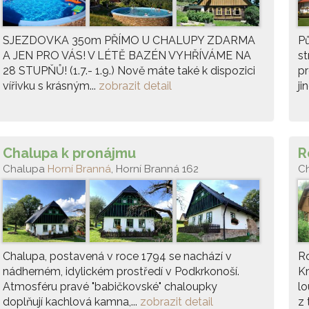
SJEZDOVKA 350m PŘÍMO U CHALUPY ZDARMA
Pů
A JEN PRO VÁS! V LÉTĚ BAZÉN VYHŘÍVÁME NA
st
28 STUPŇŮ! (1.7.- 1.9.) Nově máte také k dispozici
pr
vířivku s krásným...
zobrazit detail
ji
Chalupa k pronájmu
R
Chalupa
Horní Branná
, Horní Branná 162
C
Chalupa, postavená v roce 1794 se nachází v
Ro
nádherném, idylickém prostředí v Podkrkonoší.
K
Atmosféru pravé "babičkovské" chaloupky
lo
doplňují kachlová kamna,...
zobrazit detail
z 