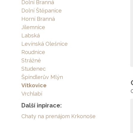
Dolní Branná
Dolní Štěpanice
Horní Branná
Jilemnice
Labská
Levínská Olešnice
Roudnice
Strážné
Studenec
Špindlerův Mlýn
Vítkovice
C
Vrchlabí
Další inpirace:
Chaty na prenájom Krkonoše