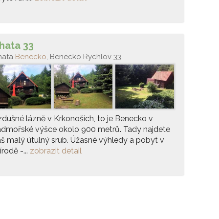
hata 33
hata
Benecko
, Benecko Rychlov 33
dušné lázně v Krkonoších, to je Benecko v
admořské výšce okolo 900 metrů. Tady najdete
š malý útulný srub. Úžasné výhledy a pobyt v
írodě -...
zobrazit detail