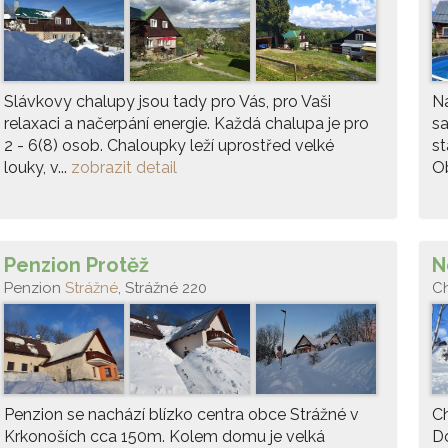
Slávkovy chalupy jsou tady pro Vás, pro Vaši
Na
relaxaci a načerpání energie. Každá chalupa je pro
s
2 - 6(8) osob. Chaloupky leží uprostřed velké
st
louky, v...
zobrazit detail
Ob
Penzion Protěž
N
Penzion
Strážné
, Strážné 220
C
Penzion se nachází blízko centra obce Strážné v
Ch
Krkonoších cca 150m. Kolem domu je velká
Do