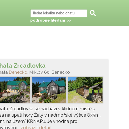
podrobné hledání >>
hata Zrcadlovka
hata
Benecko
, Mrklov 60, Benecko
ata Zrcadlovka se nachází v klidném místě u
sa na úpatí hory Žalý v nadmořské výšce 835m.
 m. na území KRNAPu. Je vhodná pro
ytování...
zobrazit detail