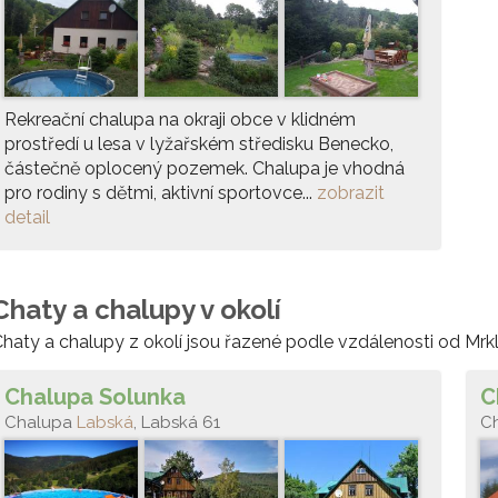
Rekreační chalupa na okraji obce v klidném
prostředí u lesa v lyžařském středisku Benecko,
částečně oplocený pozemek. Chalupa je vhodná
pro rodiny s dětmi, aktivní sportovce...
zobrazit
detail
Chaty a chalupy v okolí
haty a chalupy z okolí jsou řazené podle vzdálenosti od Mrk
Chalupa Solunka
C
Chalupa
Labská
, Labská 61
C