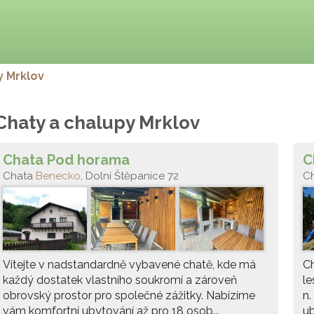
 Mrklov
Chaty a chalupy Mrklov
Chata Pod horama
C
Chata
Benecko
, Dolní Štěpanice 72
C
Vítejte v nadstandardně vybavené chatě, kde má
Ch
každý dostatek vlastního soukromí a zároveň
le
obrovský prostor pro společné zážitky. Nabízíme
n.
vám komfortní ubytování až pro 18 osob...
ub