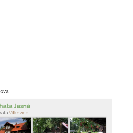
lova.
hata Jasná
hata
Vítkovice