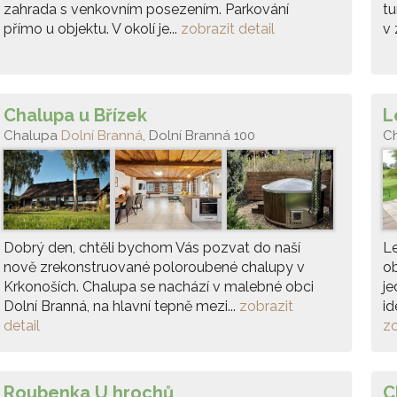
zahrada s venkovním posezením. Parkování
tu
přímo u objektu. V okolí je...
zobrazit detail
v 
Chalupa u Břízek
L
Chalupa
Dolní Branná
, Dolní Branná 100
C
Dobrý den, chtěli bychom Vás pozvat do naší
Le
nově zrekonstruované poloroubené chalupy v
ob
Krkonoších. Chalupa se nachází v malebné obci
je
Dolní Branná, na hlavní tepně mezi...
zobrazit
id
detail
zo
Roubenka U hrochů
C