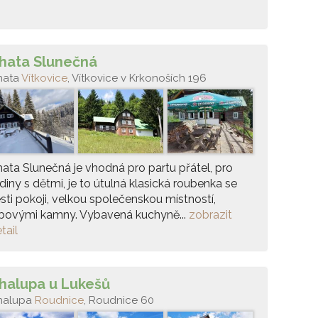
hata Slunečná
hata
Vítkovice
, Vítkovice v Krkonoších 196
ata Slunečná je vhodná pro partu přátel, pro
diny s dětmi, je to útulná klasická roubenka se
sti pokoji, velkou společenskou místností,
rbovými kamny. Vybavená kuchyně...
zobrazit
tail
halupa u Lukešů
halupa
Roudnice
, Roudnice 60