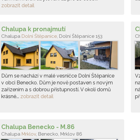
zobrazit detail
Chalupa k pronajmutí
C
Chalupa
Dolní Štěpanice
, Dolní Štěpanice 153
C
Dům se nachází v malé vesničce Dolní Štěpanice
Vz
v obci Benecko. Dům je nově postaven s novým
n
zařízením a s dobrou přístupností. V okolí domů
ná
krásné...
zobrazit detail
př
Chalupa Benecko - M.86
Chalupa
Mrklov
, Benecko, Mrklov 86