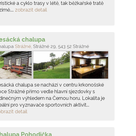
ristické a cyklo trasy v létě, tak běžkařské tratě
zimě....
zobrazit detail
esácká chalupa
halupa
Strážné
, Strážné 29, 543 52 Strážné
sácká chalupa se nachází v centru krkonošské
ce Strážné přímo vedle hlavní sjezdovky s
dinečným výhledem na Černou horu. Lokalita je
eální pro vyznavače sportovních aktivit...
brazit detail
halupa Pohodička