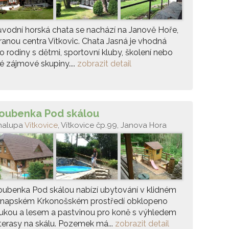
vodní horská chata se nachází na Janově Hoře,
ranou centra Vítkovic. Chata Jasná je vhodná
o rodiny s dětmi, sportovní kluby, školení nebo
né zájmové skupiny....
zobrazit detail
oubenka Pod skálou
halupa
Vítkovice
, Vítkovice čp.99, Janova Hora
ubenka Pod skálou nabízí ubytování v klidném
rnapském Krkonošském prostředí obklopeno
ukou a lesem a pastvinou pro koně s výhledem
terasy na skálu. Pozemek má...
zobrazit detail