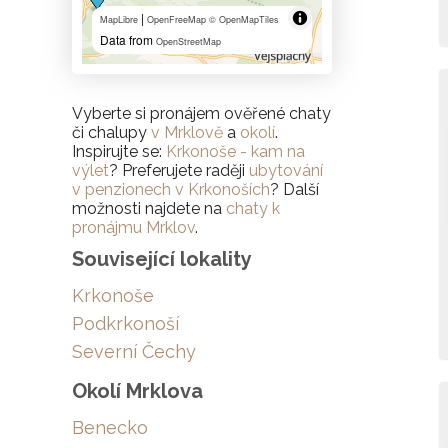
|
MapLibre
OpenFreeMap
© OpenMapTiles
Data from
OpenStreetMap
Vyberte si pronájem ověřené chaty
či chalupy
v Mrklově
a
okolí
.
Inspirujte se:
Krkonoše - kam na
výlet
? Preferujete raději
ubytování
v penzionech v Krkonoších
? Další
možnosti najdete na
chaty k
pronájmu Mrklov
.
Související lokality
Krkonoše
Podkrkonoší
Severní Čechy
Okolí Mrklova
Benecko