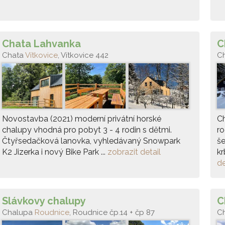
Chata Lahvanka
C
Chata
Vítkovice
, Vítkovice 442
C
Novostavba (2021) moderní privátní horské
Ch
chalupy vhodná pro pobyt 3 - 4 rodin s dětmi.
ro
Čtyřsedačková lanovka, vyhledávaný Snowpark
še
K2 Jizerka i nový Bike Park ...
zobrazit detail
k
de
Slávkovy chalupy
C
Chalupa
Roudnice
, Roudnice čp.14 + čp 87
C