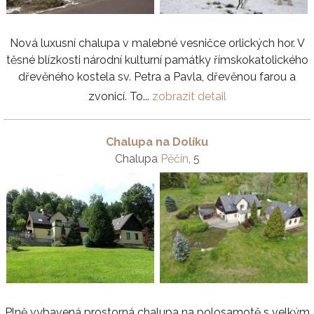
Nová luxusní chalupa v malebné vesničce orlických hor. V
těsné blízkosti národní kulturní památky římskokatolického
dřevěného kostela sv. Petra a Pavla, dřevěnou farou a
zvonicí. To...
zobrazit detail
Chalupa na Dolíku
Chalupa
Pěčín
, 5
Plně vybavená prostorná chalupa na polosamotě s velkým