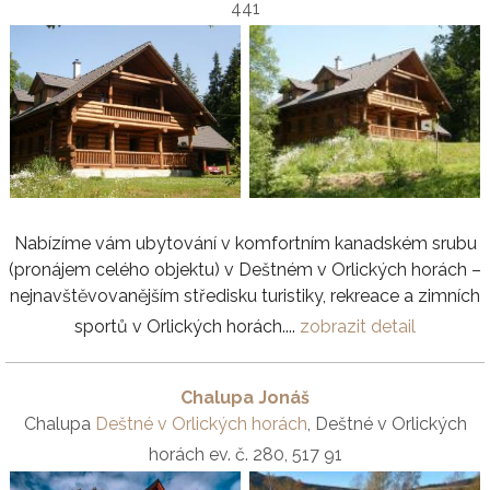
441
Nabízíme vám ubytování v komfortním kanadském srubu
(pronájem celého objektu) v Deštném v Orlických horách –
nejnavštěvovanějším středisku turistiky, rekreace a zimních
sportů v Orlických horách....
zobrazit detail
Chalupa Jonáš
Chalupa
Deštné v Orlických horách
, Deštné v Orlických
horách ev. č. 280, 517 91