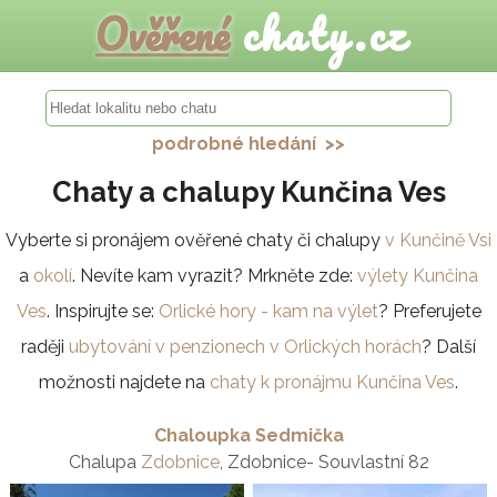
Ověřené
chaty.cz
podrobné hledání >>
Chaty a chalupy Kunčina Ves
Vyberte si pronájem ověřené chaty či chalupy
v Kunčině Vsi
a
okolí
. Nevíte kam vyrazit? Mrkněte zde:
výlety Kunčina
Ves
. Inspirujte se:
Orlické hory - kam na výlet
? Preferujete
raději
ubytování v penzionech v Orlických horách
? Další
možnosti najdete na
chaty k pronájmu Kunčina Ves
.
Chaloupka Sedmička
Chalupa
Zdobnice
, Zdobnice- Souvlastní 82