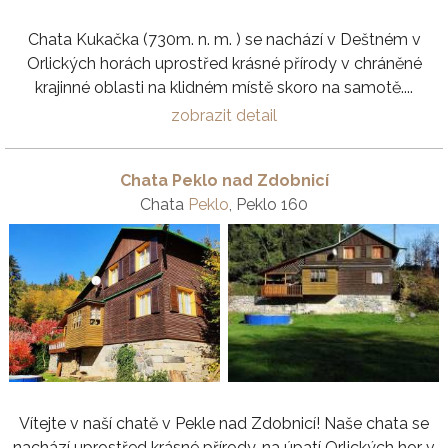
Chata Kukačka (730m. n. m. ) se nachází v Deštném v
Orlických horách uprostřed krásné přírody v chráněné
krajinné oblasti na klidném místě skoro na samotě....
zobrazit detail
Chata Peklo nad Zdobnicí
Chata
Peklo
, Peklo 160
Vítejte v naší chatě v Pekle nad Zdobnicí! Naše chata se
nachází uprostřed krásné přírody, na úpatí Orlických hor v