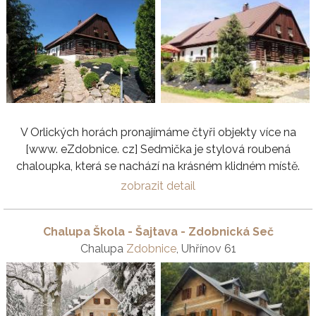
V Orlických horách pronajímáme čtyři objekty více na
[www. eZdobnice. cz] Sedmička je stylová roubená
chaloupka, která se nachází na krásném klidném místě.
zobrazit detail
Chalupa Škola - Šajtava - Zdobnická Seč
Chalupa
Zdobnice
, Uhřínov 61