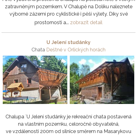
zatravněným pozemkem. V Chalupě na Dolíku naleznete
výborné zázemí pro cyklistické i pěší výlety. Díky své
prostornosti a...
zobrazit detail
U Jelení studánky
Chata
Deštné v Orlických horách
Chalupa `U Jelení studánky je rekreační chata postavená
na vlastním pozemku, celoročně obyvatelná,
ve vzdálenosti 200m od silnice směrem na Masarykovu