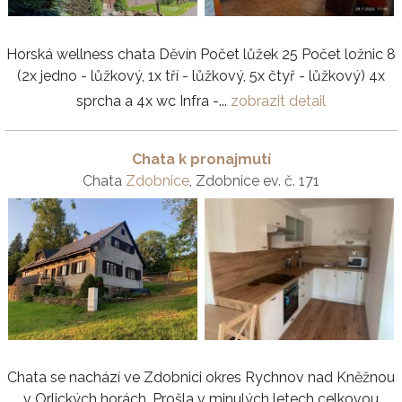
Horská wellness chata Děvín Počet lůžek 25 Počet ložnic 8
(2x jedno - lůžkový, 1x tří - lůžkový, 5x čtyř - lůžkový) 4x
sprcha a 4x wc Infra -...
zobrazit detail
Chata k pronajmutí
Chata
Zdobnice
, Zdobnice ev. č. 171
Chata se nachází ve Zdobnici okres Rychnov nad Kněžnou
v Orlických horách. Prošla v minulých letech celkovou