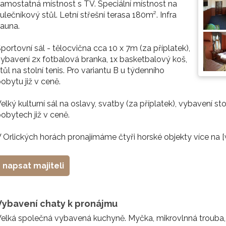
amostatná místnost s TV. Speciální místnost na
ulečníkový stůl. Letní střešní terasa 180m². Infra
auna.
portovní sál - tělocvična cca 10 x 7m (za příplatek),
ybavení 2x fotbalová branka, 1x basketbalový koš,
tůl na stolní tenis. Pro variantu B u týdenního
obytu již v ceně.
elký kulturní sál na oslavy, svatby (za příplatek), vybavení stol
obytech již v ceně.
 Orlických horách pronajímáme čtyři horské objekty více na 
napsat majiteli
Vybavení chaty k pronájmu
elká společná vybavená kuchyně. Myčka, mikrovlnná trouba, 3x