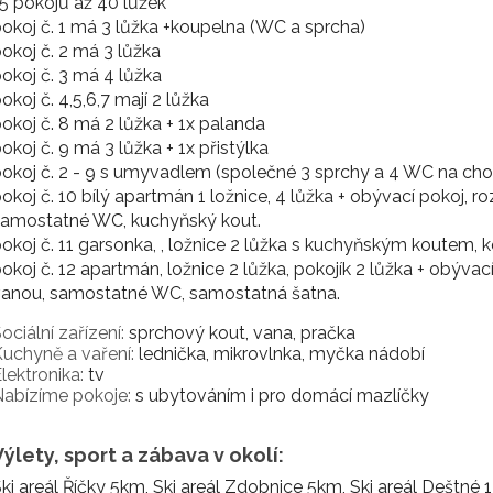
5 pokojů až 40 lůžek
okoj č. 1 má 3 lůžka +koupelna (WC a sprcha)
okoj č. 2 má 3 lůžka
okoj č. 3 má 4 lůžka
okoj č. 4,5,6,7 mají 2 lůžka
okoj č. 8 má 2 lůžka + 1x palanda
okoj č. 9 má 3 lůžka + 1x přistýlka
okoj č. 2 - 9 s umyvadlem (společné 3 sprchy a 4 WC na ch
okoj č. 10 bílý apartmán 1 ložnice, 4 lůžka + obývací pokoj, ro
samostatné WC, kuchyňský kout.
okoj č. 11 garsonka, , ložnice 2 lůžka s kuchyňským koutem, 
okoj č. 12 apartmán, ložnice 2 lůžka, pokojík 2 lůžka + obývac
vanou, samostatné WC, samostatná šatna.
ociální zařízení:
sprchový kout, vana, pračka
uchyně a vaření:
lednička, mikrovlnka, myčka nádobí
lektronika:
tv
abízíme pokoje:
s ubytováním i pro domácí mazlíčky
Výlety, sport a zábava v okolí:
ki areál Říčky 5km, Ski areál Zdobnice 5km, Ski areál Deštné 