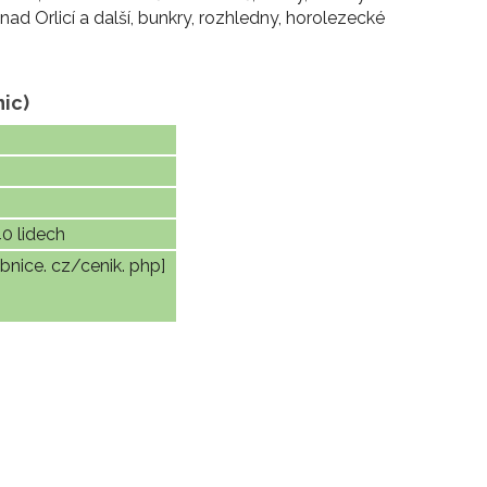
d Orlicí a další, bunkry, rozhledny, horolezecké
nic)
0 lidech
bnice. cz/cenik. php]