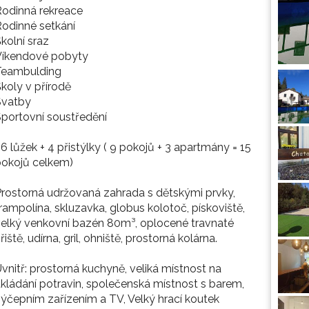
odinná rekreace
odinné setkání
kolní sraz
Víkendové pobyty
Teambulding
koly v přírodě
Svatby
portovní soustředění
6 lůžek + 4 přistýlky ( 9 pokojů + 3 apartmány = 15
pokojů celkem)
rostorná udržovaná zahrada s dětskými prvky,
rampolína, skluzavka, globus kolotoč, pískoviště,
elký venkovní bazén 80m³, oplocené travnaté
řiště, udírna, gril, ohniště, prostorná kolárna.
vnitř: prostorná kuchyně, veliká místnost na
kládání potravin, společenská místnost s barem,
ýčepním zařízením a TV, Velký hrací koutek