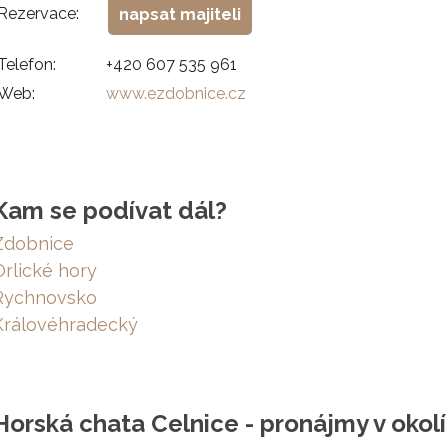
Rezervace:
napsat majiteli
Telefon:
+420 607 535 961
Web:
www.ezdobnice.cz
Kam se podívat dál?
Zdobnice
Orlické hory
Rychnovsko
Královéhradecký
Horská chata Celnice - pronájmy v okolí