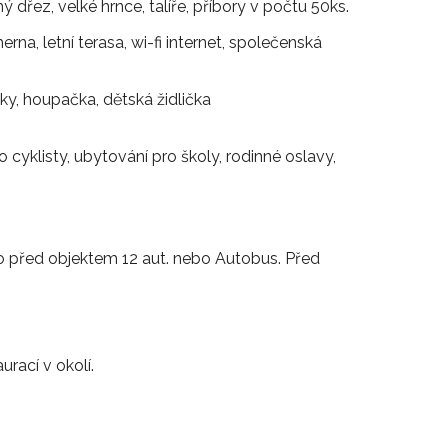
 dřez, velké hrnce, talíře, příbory v počtu 50ks.
rna, letní terasa, wi-fi internet, společenská
čky, houpačka, dětská židlička
 cyklisty, ubytování pro školy, rodinné oslavy,
o před objektem 12 aut. nebo Autobus. Před
rací v okolí.