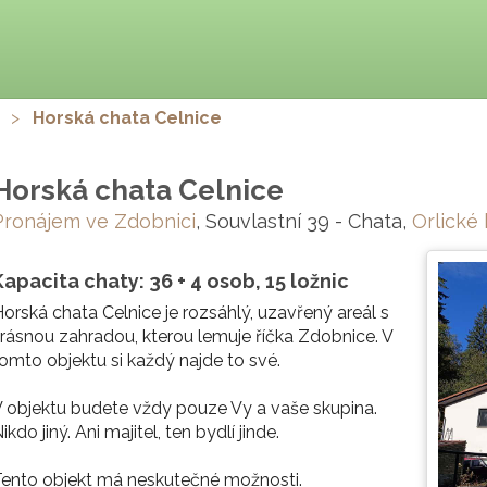
>
Horská chata Celnice
Horská chata Celnice
Pronájem ve Zdobnici
, Souvlastní 39 - Chata,
Orlické
Kapacita chaty: 36 + 4 osob, 15 ložnic
orská chata Celnice je rozsáhlý, uzavřený areál s
rásnou zahradou, kterou lemuje říčka Zdobnice. V
omto objektu si každý najde to své.
 objektu budete vždy pouze Vy a vaše skupina.
ikdo jiný. Ani majitel, ten bydlí jinde.
ento objekt má neskutečné možnosti.