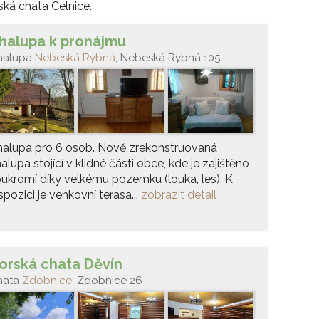
ská chata Celnice.
halupa k pronájmu
halupa
Nebeská Rybná
, Nebeská Rybná 105
halupa pro 6 osob. Nově zrekonstruovaná
alupa stojící v klidné části obce, kde je zajištěno
ukromí díky velkému pozemku (louka, les). K
spozici je venkovní terasa...
zobrazit detail
orská chata Děvín
hata
Zdobnice
, Zdobnice 26