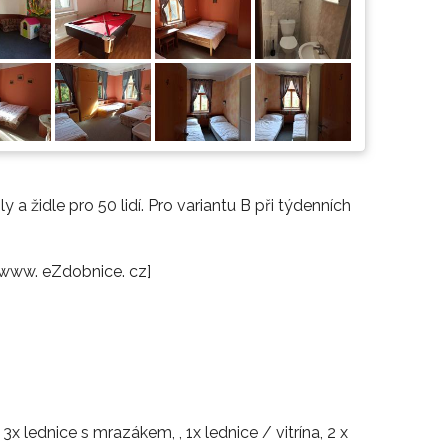
y a židle pro 50 lidí. Pro variantu B při týdenních
[www. eZdobnice. cz]
 lednice s mrazákem, , 1x lednice / vitrína, 2 x