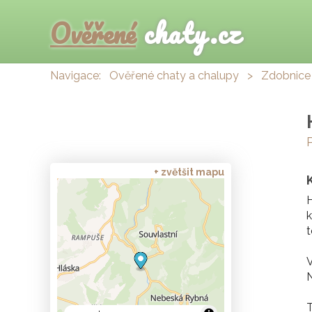
Ověřené
chaty.cz
Navigace:
Ověřené chaty a chalupy
>
Zdobnice
+ zvětšit mapu
H
k
t
V
N
T