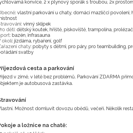
ychlovarná konvice, 2 x plynový sporák s troubou, 2x prostorný
Obecně:
vlastní parkování u chaty, domácí mazlíčci povoleni, he
místnost
travování:
vinný sklípek
ro děti:
dětský koutek, hřiště, pískoviště, trampolína, proléza
port:
bazén, infrasauna
 okolí:
jízdárna, rybaření, golf
ařazení chaty:
pobyty s dětmi, pro páry, pro teambuilding, pro
pořádání svatby
Příjezdová cesta a parkování
říjezd v zimě, v létě bez problémů. Parkování ZDARMA přím
bjektem je autobusová zastávka.
Stravování
lastní. Možnost domluvit dovozu obědů, večeří. Několik restau
Pokoje a ložnice na chatě: