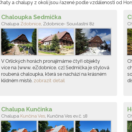
haty a chalupy z okolí jsou řazené podle vzdálenosti od Hor
Chaloupka Sedmička
C
Chalupa
Zdobnice
, Zdobnice- Souvlastní 82
C
V Orlických horách pronajímáme čtyři objekty
C
více na [www. eZdobnice. cz] Sedmička je stylová
ch
roubená chaloupka, která se nachází na krásném
so
klidném místě.
zobrazit detail
di
Chalupa Kunčinka
H
Chalupa
Kunčina Ves
, Kunčina Ves ev.č. 18
C