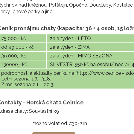
ychnov nad kněžnou, Potštejn, Opočno, Doudleby, Kostelec na
arky, lanové parky a jiné.
Ceník pronájmu chaty (kapacita: 36 + 4 osob, 15 lož
75 000,- kč
za a týden - LÉTO
od 49 000,- kč
za a týden - ZIMA
39 000,- kč
za a týden - MIMO SEZÓNA
130000,- kč
SILVESTR: 550 kč na osobu/ noc při 4
podrobnosti a aktuality ceníku na [http: //www.celnice - zdo
Letní sezona: 1.7.- 31.8.
Zimní sezona: 2.1. - 20.3.
Kontakty - Horská chata Celnice
dresa chaty: Souvlastní 39
možno volat od 7:30-21h