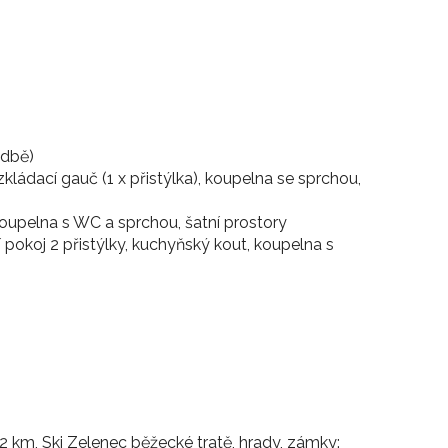
odbě)
zkládací gauč (1 x přistýlka), koupelna se sprchou,
koupelna s WC a sprchou, šatní prostory
í pokoj 2 přistýlky, kuchyňský kout, koupelna s
12 km, Ski Zelenec běžecké tratě, hrady, zámky: