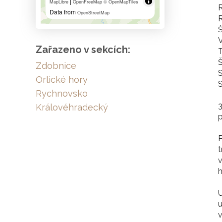
|
MapLibre
OpenFreeMap
© OpenMapTiles
R
Data from
OpenStreetMap
R
Š
Zařazeno v sekcích:
Š
Zdobnice
Orlické hory
S
Rychnovsko
3
Královéhradecký
P
t
v
h
U
u
v