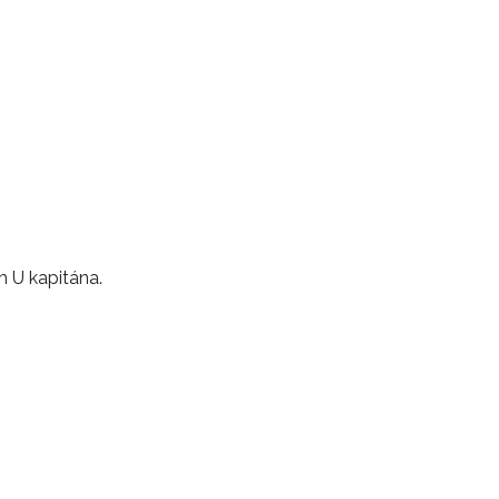
m U kapitána.