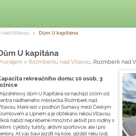
 nad Vltavou
>
Dům U kapitána
Dům U kapitána
Pronájem v Rožmberku nad Vltavou
, Rožmberk nad V
Kapacita rekreačního domu: 10 osob, 3
ložnice
Prázdninový dům U Kapitána se nachází 100m od
centra nádherného městečka Rožmberk nad
ltavou, které leží v podhůří Šumavy mezi Českým
rumlovem a Lipnem a je obtékáno řekou Vltavou.
kolí nabízí nepřeberné množství aktivit pro rodiny s
ětmi, cyklisty, turisty, aktivní sportovce, ale i pro
eniory. Ať vás baví jezdit na kole, sjíždět řeku lodí,