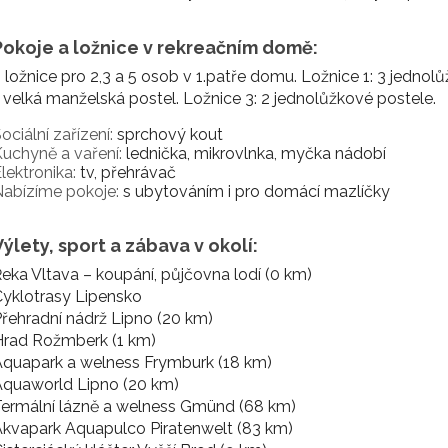
Pokoje a ložnice v rekreačním domě:
 ložnice pro 2,3 a 5 osob v 1.patře domu. Ložnice 1: 3 jednol
 velká manželská postel. Ložnice 3: 2 jednolůžkové postele.
ociální zařízení:
sprchový kout
uchyně a vaření:
lednička, mikrovlnka, myčka nádobí
lektronika:
tv, přehrávač
abízíme pokoje:
s ubytováním i pro domácí mazlíčky
Výlety, sport a zábava v okolí:
eka Vltava – koupání, půjčovna lodí (0 km)
yklotrasy Lipensko
řehradní nádrž Lipno (20 km)
Hrad Rožmberk (1 km)
quapark a welness Frymburk (18 km)
Aquaworld Lipno (20 km)
ermální lázně a welness Gmünd (68 km)
kvapark Aquapulco Piratenwelt (83 km)