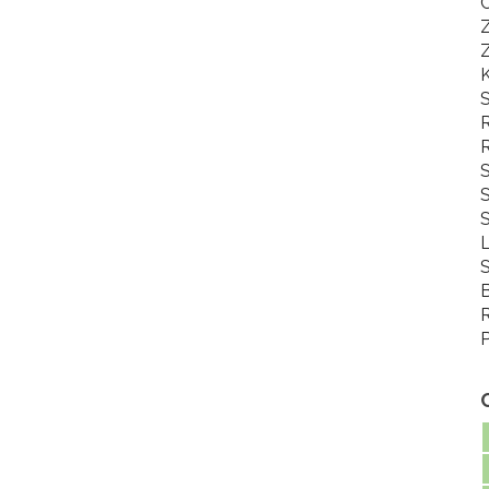
C
K
S
R
S
S
S
L
S
B
R
P