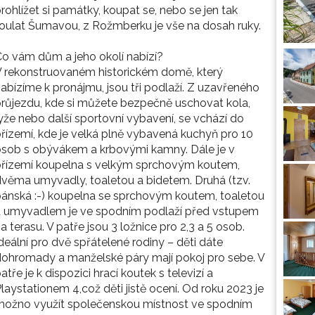
rohlížet si památky, koupat se, nebo se jen tak
oulat Šumavou, z Rožmberku je vše na dosah ruky.
o vám dům a jeho okolí nabízí?
 rekonstruovaném historickém domě, který
abízíme k pronájmu, jsou tři podlaží. Z uzavřeného
růjezdu, kde si můžete bezpečně uschovat kola,
yže nebo další sportovní vybavení, se vchází do
řízemí, kde je velká plně vybavená kuchyň pro 10
sob s obývákem a krbovými kamny. Dále je v
přízemí koupelna s velkým sprchovým koutem,
věma umyvadly, toaletou a bidetem. Druhá (tzv.
ánská :-) koupelna se sprchovým koutem, toaletou
a umyvadlem je ve spodním podlaží před vstupem
a terasu. V patře jsou 3 ložnice pro 2,3 a 5 osob.
deální pro dvě spřátelené rodiny – děti dáte
ohromady a manželské páry mají pokoj pro sebe. V
atře je k dispozici hrací koutek s televizí a
laystationem 4,což děti jistě ocení. Od roku 2023 je
možno využít společenskou místnost ve spodním