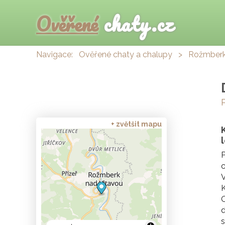
Ověřené
chaty.cz
Navigace:
Ověřené chaty a chalupy
>
Rožmberk
+ zvětšit mapu
V
K
O
d
s