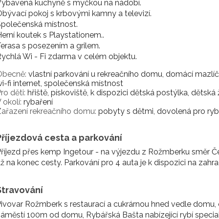
Vybavená kuchyně s myčkou na nádobí.
bývací pokoj s krbovými kamny a televizí.
polečenská místnost.
erní koutek s Playstationem..
erasa s posezením a grilem.
ychlá Wi - Fi zdarma v celém objektu.
Obecně:
vlastní parkování u rekreačního domu, domácí mazlíčci 
i-fi internet, společenská místnost
ro děti:
hřiště, pískoviště, k dispozici dětská postýlka, dětská 
 okolí:
rybaření
ařazení rekreačního domu:
pobyty s dětmi, dovolená pro rybá
Příjezdová cesta a parkování
říjezd přes kemp Ingetour - na výjezdu z Rožmberku směr 
ž na konec cesty. Parkování pro 4 auta je k dispozici na zah
Stravování
ivovar Rožmberk s restaurací a cukrárnou hned vedle domu,
áměstí 100m od domu, Rybářská Bašta nabízející rybí specia