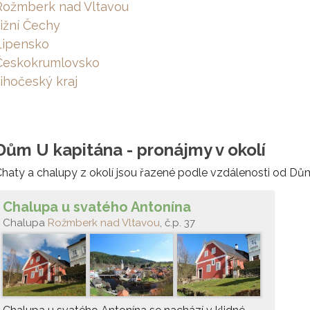
Rožmberk nad Vltavou
Jižní Čechy
Lipensko
Českokrumlovsko
Jihočeský kraj
Dům U kapitána - pronájmy v okolí
haty a chalupy z okolí jsou řazené podle vzdálenosti od Dů
Chalupa u svatého Antonína
Chalupa
Rožmberk nad Vltavou
, č.p. 37