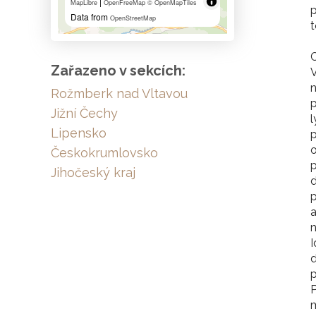
|
MapLibre
OpenFreeMap
© OpenMapTiles
p
Data from
OpenStreetMap
t
C
Zařazeno v sekcích:
V
n
Rožmberk nad Vltavou
p
Jižní Čechy
l
Lipensko
p
o
Českokrumlovsko
Jihočeský kraj
d
p
n
I
d
p
P