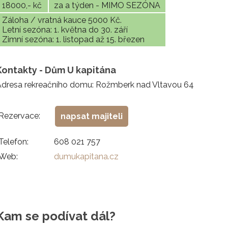
18000,- kč
za a týden - MIMO SEZÓNA
Záloha / vratná kauce 5000 Kč.
Letní sezóna: 1. května do 30. září
Zimní sezóna: 1. listopad až 15. březen
Kontakty - Dům U kapitána
Adresa rekreačního domu: Rožmberk nad Vltavou 64
Rezervace:
napsat majiteli
Telefon:
608 021 757
Web:
dumukapitana.cz
Kam se podívat dál?