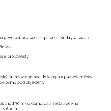
povoleni, povlečení zajištěno, letní krytá terasa,
židlička
ře, pro cyklisty
Český Krumlov doprava do kempu a pak kolem řeky
radě přímo pod objektem.
 obchod 30 m od domu, další restaurace na
lity 600 m.