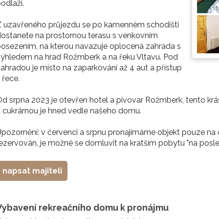
odlaží.
Z uzavřeného průjezdu se po kamenném schodišti
ostanete na prostornou terasu s venkovním
osezením, na kterou navazuje oplocená zahrada s
ýhledem na hrad Rožmberk a na řeku Vltavu. Pod
ahradou je místo na zaparkování až 4 aut a přístup
 řece.
d srpna 2023 je otevřen hotel a pivovar Rožmberk, tento krá
 cukrárnou je hned vedle našeho domu.
pozornění: v červenci a srpnu pronajímáme objekt pouze na 
ezervován, je možné se domluvit na kratším pobytu "na posledn
napsat majiteli
Vybavení rekreačního domu k pronájmu