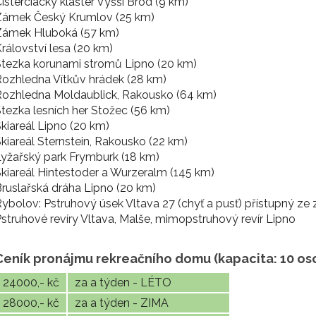
isterciácký klášter Vyšší Brod (9 km)
Zámek Český Krumlov (25 km)
Zámek Hluboká (57 km)
rálovství lesa (20 km)
tezka korunami stromů Lipno (20 km)
ozhledna Vítkův hrádek (28 km)
Rozhledna Moldaublick, Rakousko (64 km)
tezka lesních her Stožec (56 km)
kiareál Lipno (20 km)
kiareál Sternstein, Rakousko (22 km)
yžařský park Frymburk (18 km)
kiareál Hintestoder a Wurzeralm (145 km)
ruslařská dráha Lipno (20 km)
ybolov: Pstruhový úsek Vltava 27 (chyť a pusť) přístupný ze
struhové revíry Vltava, Malše, mimopstruhový revír Lipno
Ceník pronájmu rekreačního domu (kapacita: 10 oso
24000,- kč
za a týden - LÉTO
28000,- kč
za a týden - ZIMA