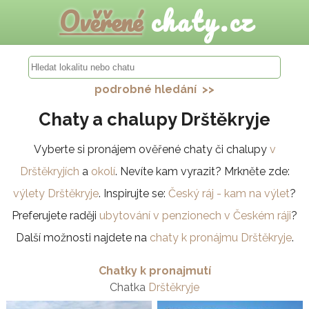
Ověřené
chaty.cz
podrobné hledání >>
Chaty a chalupy Drštěkryje
Vyberte si pronájem ověřené chaty či chalupy
v
Drštěkryjích
a
okolí
. Nevíte kam vyrazit? Mrkněte zde:
výlety Drštěkryje
. Inspirujte se:
Český ráj - kam na výlet
?
Preferujete raději
ubytování v penzionech v Českém ráji
?
Další možnosti najdete na
chaty k pronájmu Drštěkryje
.
Chatky k pronajmutí
Chatka
Drštěkryje