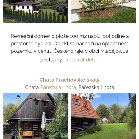
Rekreační domek o ploše 100 m2 nabízí pohodlné a
prostorné bydlení. Objekt se nachází na oploceném
pozemku v centru Českého ráje, v obci Mladějov. Je
přístupný...
zobrazit detail
Chata Prachovské skály
Chata
Pařezská Lhota
, Pařezská Lhota