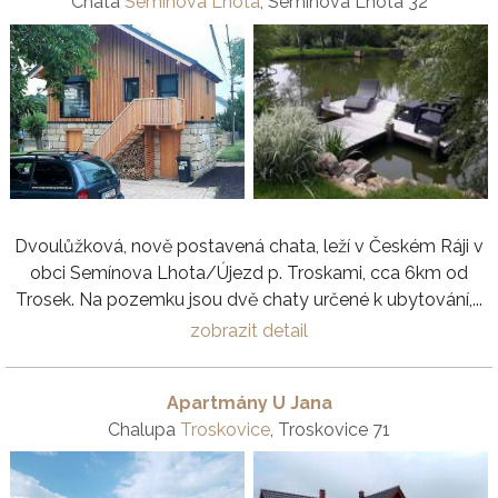
Chata
Semínova Lhota
, Semínova Lhota 32
Dvoulůžková, nově postavená chata, leží v Českém Ráji v
obci Semínova Lhota/Újezd p. Troskami, cca 6km od
Trosek. Na pozemku jsou dvě chaty určené k ubytování,...
zobrazit detail
Apartmány U Jana
Chalupa
Troskovice
, Troskovice 71