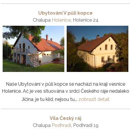
Ubytování V půli kopce
Chalupa
Holenice
, Holenice 24
Naše Ubytování v půli kopce se nachází na kraji vesnice
Holenice. Ač je ves situována v srdci Českého ráje nedaleko
Jičína, je tu klid, nejsou tu...
zobrazit detail
Vila Český ráj
Chalupa
Podhradí
, Podhradí 19