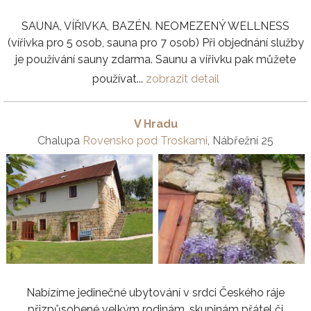
SAUNA, VÍŘIVKA, BAZÉN. NEOMEZENÝ WELLNESS
(vířivka pro 5 osob, sauna pro 7 osob) Při objednání služby
je používání sauny zdarma. Saunu a vířivku pak můžete
používat...
zobrazit detail
V Hradu
Chalupa
Rovensko pod Troskami
, Nábřežní 25
Nabízíme jedinečné ubytování v srdci Českého ráje
přizpůsobené velkým rodinám, skupinám přátel či