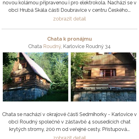
novou kolárnou připravenou i pro elektrokola. Nachází se v
obci Hrubá Skála části Doubravice v centru Českého...
zobrazit detail
Chata k pronájmu
Chata
Roudný
, Karlovice Roudný 34
Chata se nachází v okrajové části Sedmihorky - Karlovice v
obci Roudný ​​společně v zástavbě 4 sousedících chat
krytých stromy, 200 m od veřejné cesty. Přístupová...
zobrazit detail