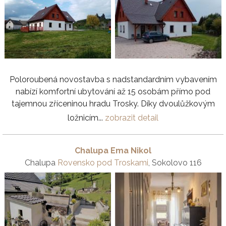
Poloroubená novostavba s nadstandardním vybavením
nabízí komfortní ubytování až 15 osobám přímo pod
tajemnou zříceninou hradu Trosky. Díky dvoulůžkovým
ložnicím...
zobrazit detail
Chalupa Ema Nikol
Chalupa
Rovensko pod Troskami
, Sokolovo 116