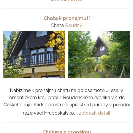
Chata k pronajmutí
Chata
Roudný
Nabízíme k pronájmu chatu na polosamotě u lesa, v
romantickém kraji, poblíž Roudenského rybníka v srdci
Českého ráje. Klidné prostředí uprostřed přírody v přírodní
rezervaci Hruboskalsko,...
zobrazit detail
Chalupa k pronájmu