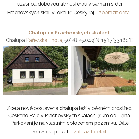
úžasnou dobovou atmosférou v samém srdci
Prachovských skal, v lokalitě Český ráj....
zobrazit detail
Chalupa v Prachovských skalách
Chalupa
Pařezská Lhota
, 50°28`25.049"N, 15°17`33.180"E
Zcela nově postavená chalupa leží v pěkném prostředí
Českého Ráje v Prachovských skalách, 7 km od Jičína.
Parkování je na vlastním oploceném pozemku. Dále
možnost použití...
zobrazit detail