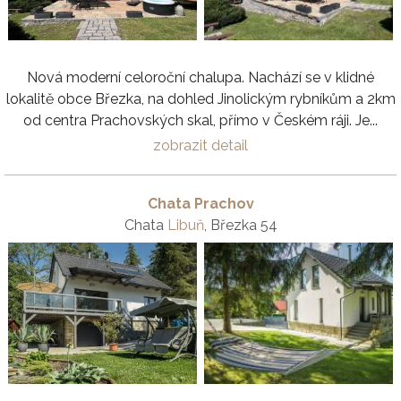
Nová moderní celoroční chalupa. Nachází se v klidné
lokalitě obce Březka, na dohled Jinolickým rybníkům a 2km
od centra Prachovských skal, přímo v Českém ráji. Je...
zobrazit detail
Chata Prachov
Chata
Libuň
, Březka 54