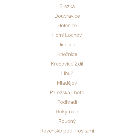
Březka
Doubravice
Holenice
Horní Lochov
Jinolice
Kněžnice
Křečovice 2.díl
Libuň
Mladějov
Pařezská Lhota
Podhradí
Rokytnice
Roudný
Rovensko pod Troskami