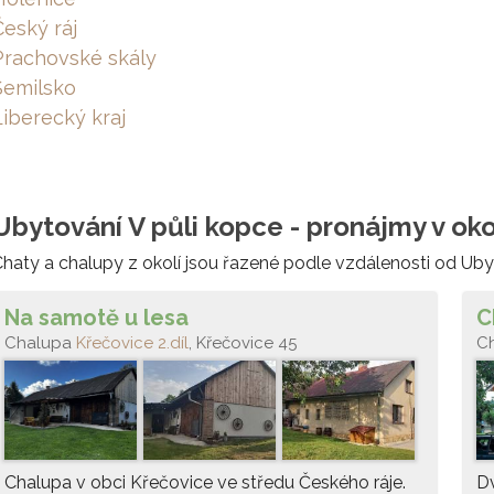
Český ráj
Prachovské skály
Semilsko
Liberecký kraj
Ubytování V půli kopce - pronájmy v oko
haty a chalupy z okolí jsou řazené podle vzdálenosti od Uby
Na samotě u lesa
C
Chalupa
Křečovice 2.díl
, Křečovice 45
C
Chalupa v obci Křečovice ve středu Českého ráje.
Dv