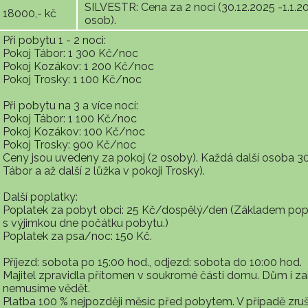
SILVESTR: Cena za 2 noci (30.12.2025 -1.1.20
18000,- kč
osob).
Při pobytu 1 - 2 noci:
Pokoj Tábor: 1 300 Kč/noc
Pokoj Kozákov: 1 200 Kč/noc
Pokoj Trosky: 1 100 Kč/noc
Při pobytu na 3 a více nocí:
Pokoj Tábor: 1 100 Kč/noc
Pokoj Kozákov: 100 Kč/noc
Pokoj Trosky: 900 Kč/noc
Ceny jsou uvedeny za pokoj (2 osoby). Každá další osoba 3
Tábor a až další 2 lůžka v pokoji Trosky).
Další poplatky:
Poplatek za pobyt obci: 25 Kč/dospělý/den (Základem pop
s výjimkou dne počátku pobytu.)
Poplatek za psa/noc: 150 Kč.
Příjezd: sobota po 15:00 hod., odjezd: sobota do 10:00 hod.
Majitel zpravidla přítomen v soukromé části domu. Dům i zah
nemusíme vědět.
Platba 100 % nejpozději měsíc před pobytem. V případě zru