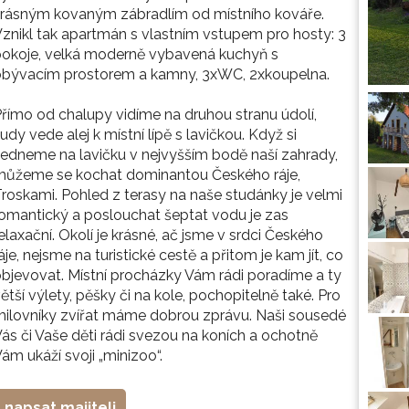
krásným kovaným zábradlím od místního kováře.
znikl tak apartmán s vlastním vstupem pro hosty: 3
pokoje, velká moderně vybavená kuchyň s
obývacím prostorem a kamny, 3xWC, 2xkoupelna.
římo od chalupy vidíme na druhou stranu údolí,
udy vede alej k místní lípě s lavičkou. Když si
edneme na lavičku v nejvyšším bodě naší zahrady,
můžeme se kochat dominantou Českého ráje,
roskami. Pohled z terasy na naše studánky je velmi
omantický a poslouchat šeptat vodu je zas
elaxační. Okolí je krásné, ač jsme v srdci Českého
áje, nejsme na turistické cestě a přitom je kam jít, co
bjevovat. Místní procházky Vám rádi poradíme a ty
ětší výlety, pěšky či na kole, pochopitelně také. Pro
ilovníky zvířat máme dobrou zprávu. Naši sousedé
ás či Vaše děti rádi svezou na koních a ochotně
ám ukáží svoji „minizoo“.
napsat majiteli