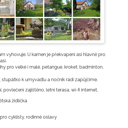
Vám vyhovuje. U kamen je překvapení asi hlavně pro
así.
ihy pro velké i malé, petangue, kroket, badminton,
C, stupátko k umyvadlu a nočník rádi zapůjčíme.
ovlečení zajištěno, letní terasa, wi-fi internet,
tská židlička
pro cyklisty, rodinné oslavy