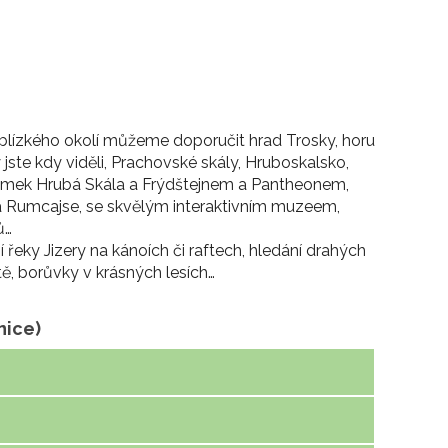
Z blízkého okolí můžeme doporučit hrad Trosky, horu
 jste kdy viděli, Prachovské skály, Hruboskalsko,
 zámek Hrubá Skála a Frýdštejnem a Pantheonem,
a Rumcajse, se skvělým interaktivním muzeem,
ů…
ní řeky Jizery na kánoích či raftech, hledání drahých
ě, borůvky v krásných lesích…
nice)