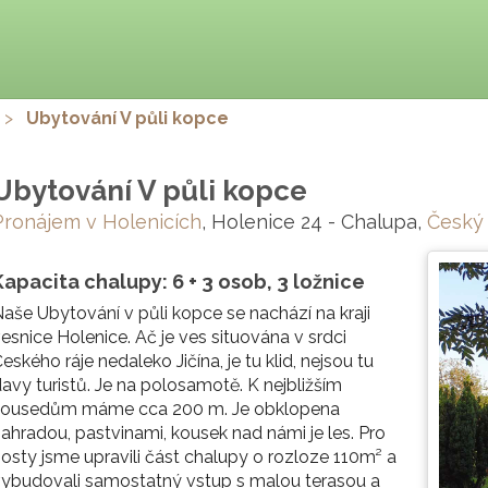
>
Ubytování V půli kopce
Ubytování V půli kopce
Pronájem v Holenicích
, Holenice 24 - Chalupa,
Český 
Kapacita chalupy: 6 + 3 osob, 3 ložnice
aše Ubytování v půli kopce se nachází na kraji
esnice Holenice. Ač je ves situována v srdci
eského ráje nedaleko Jičína, je tu klid, nejsou tu
avy turistů. Je na polosamotě. K nejbližším
sousedům máme cca 200 m. Je obklopena
ahradou, pastvinami, kousek nad námi je les. Pro
osty jsme upravili část chalupy o rozloze 110m² a
ybudovali samostatný vstup s malou terasou a