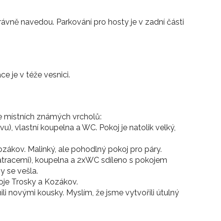
rávně navedou. Parkování pro hosty je v zadní části
e je v téže vesnici.
e místních známých vrcholů:
u), vlastní koupelna a WC. Pokoj je natolik velký,
zákov. Malinký, ale pohodlný pokoj pro páry.
matracemi), koupelna a 2xWC sdíleno s pokojem
by se vešla.
je Trosky a Kozákov.
ili novými kousky. Myslím, že jsme vytvořili útulný