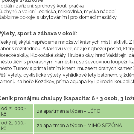
3 pokoje 2-lůžkové
ociální zařízení:
sprchový kout, pračka
uchyně a vaření:
lednička, mikrovlnka, myčka nádobí
abízíme pokoje:
s ubytováním i pro domácí mazlíčky
Výlety, sport a zábava v okolí:
eský ráj skýtá nepřeberné množství krásných míst i aktivit. 
ábor s rozhlednou, Allainovu věž, což je nejhezčí posed, který
orecké skály, Klokočské skály, Hrubé skály, hrad Valdštejn,
ěsto Jičín s překrásným náměstím, se ševcovnou loupežník
město Turnov s príma letním kinem, muzeem drahých kamen
ěší výlety, cyklistické výlety, vyhlídkové lety balónem, sjíždě
amenů na hoře Kozákov, príma aquaparky i přírodní koupališt
Ceník pronájmu chalupy (kapacita: 6 + 3 osob, 3 lož
od 21 000,-
za apartmán a týden - LÉTO
kč
od 21 000,-
za apartmán a týden - MIMO SEZÓNA
kč