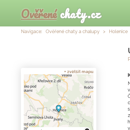
Ověřené
chaty.cz
Navigace:
Ověřené chaty a chalupy
>
Holenice
+ zvětšit mapu
N
v
Č
d
z
h
v