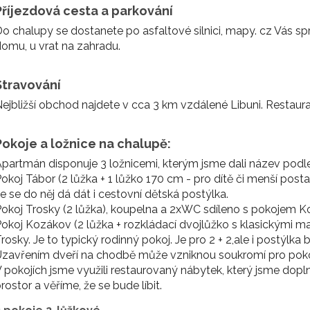
Příjezdová cesta a parkování
o chalupy se dostanete po asfaltové silnici, mapy. cz Vás sp
omu, u vrat na zahradu.
Stravování
ejbližší obchod najdete v cca 3 km vzdálené Libuni. Restaurac
Pokoje a ložnice na chalupě:
partmán disponuje 3 ložnicemi, kterým jsme dali název podl
okoj Tábor (2 lůžka + 1 lůžko 170 cm - pro dítě či menší postav
e se do něj dá dát i cestovní dětská postýlka.
okoj Trosky (2 lůžka), koupelna a 2xWC sdíleno s pokojem Ko
okoj Kozákov (2 lůžka + rozkládací dvojlůžko s klasickými 
rosky. Je to typický rodinný pokoj. Je pro 2 + 2,ale i postýlka 
zavřením dveří na chodbě může vzniknou soukromí pro poko
 pokojích jsme využili restaurovaný nábytek, který jsme dopln
rostor a věříme, že se bude líbit.