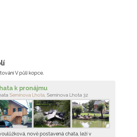
lí
tování V půli kopce.
hata k pronájmu
hata
Semínova Lhota
, Semínova Lhota 32
oulůžková, nově postavená chata, leží v