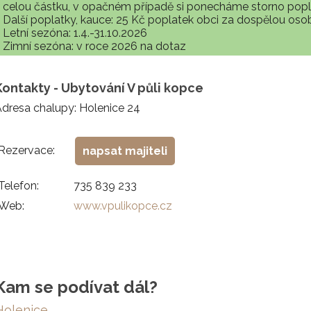
celou částku, v opačném případě si ponecháme storno popla
Další poplatky, kauce: 25 Kč poplatek obci za dospělou os
Letní sezóna: 1.4.-31.10.2026
Zimní sezóna: v roce 2026 na dotaz
Kontakty - Ubytování V půli kopce
dresa chalupy: Holenice 24
Rezervace:
napsat majiteli
Telefon:
735 839 233
Web:
www.vpulikopce.cz
Kam se podívat dál?
Holenice