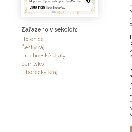
|
MapLibre
OpenFreeMap
© OpenMapTiles
Data from
OpenStreetMap
V
Zařazeno v sekcích:
P
Holenice
k
Český ráj
s
Prachovské skály
T
Semilsko
r
Liberecký kraj
r
r
o
v
m
V
V