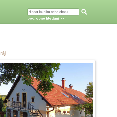
podrobné hledání >>
ráj