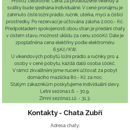
Provoz celoročně. Cena za prodloužené víkendy a
svátky bude sjednána individuálně. V ceně pronájmu je
zahrnuto čisté ložní prádlo, ručník, utěrka, mycí a čistící
prostředky. Po rezervaci je účtována záloha 2.000,- Kč.
Předpokladem spokojenosti obou stran je předání chaty
v čistém stavu, možnost úklidu za cenu 1000Kč Dále je
zpoplatněna cena elektřiny podle elektroměru
6,5Kč/KW.
U víkendových pobytů ložní prádlo a ručníky pro 4
osoby v ceně pobytu, každá další osoba 100kč.
V rámci zkvalitnění jsme nuceni účtovat za pobyt
domácího mazlíčka 80,- Kč za noc.
Stálým zákazníkům poskytujeme individuální slevy.
Letní sezóna:1.6. - 30.9.
Zimní sezóna:1.12. - 31.3.
Kontakty - Chata Zubří
Adresa chaty: