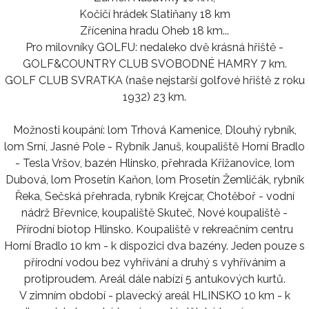
Kočičí hrádek Slatiňany 18 km
Zřícenina hradu Oheb 18 km...
Pro milovníky GOLFU: nedaleko dvě krásná hřiště -
GOLF&COUNTRY CLUB SVOBODNÉ HAMRY 7 km.
GOLF CLUB SVRATKA (naše nejstarší golfové hřiště z roku
1932) 23 km.
Možnosti koupání: lom Trhová Kamenice, Dlouhý rybník,
lom Srní, Jasné Pole - Rybník Januš, koupaliště Horní Bradlo
- Tesla Vršov, bazén Hlinsko, přehrada Křižanovice, lom
Dubová, lom Prosetín Kaňon, lom Prosetín Žemličák, rybník
Řeka, Sečská přehrada, rybník Krejcar, Chotěboř - vodní
nádrž Břevnice, koupaliště Skuteč, Nové koupaliště -
Přírodní biotop Hlinsko. Koupaliště v rekreačním centru
Horní Bradlo 10 km - k dispozici dva bazény. Jeden pouze s
přírodní vodou bez vyhřívání a druhý s vyhříváním a
protiproudem. Areál dále nabízí 5 antukových kurtů.
V zimním období - plavecký areál HLINSKO 10 km - k