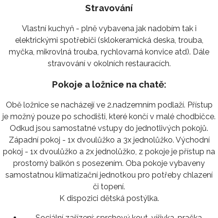
Stravování
Vlastní kuchyň - plně vybavena jak nadobím tak i
elektrickými spotřebiči (sklokeramická deska, trouba,
myčka, mikrovlná trouba, rychlovarná konvice atd). Dále
stravování v okolních restauracích.
Pokoje a ložnice na chatě:
Obě ložnice se nacházejí ve 2.nadzemním podlaží. Přístup
je možný pouze po schodišti, které končí v malé chodbičce.
Odkud jsou samostatné vstupy do jednotlivých pokojů.
Západní pokoj - 1x dvoulůžko a 3x jednolůžko. Východní
pokoj - 1x dvoulůžko a 2x jednolůžko, z pokoje je přístup na
prostorný balkón s posezením. Oba pokoje vybaveny
samostatnou klimatizační jednotkou pro potřeby chlazení
či topení.
K dispozici dětská postýlka.
Sociální zařízení:
sprchový kout, vířivka, pračka