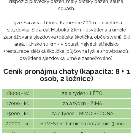
dispozici plavecký bazén, malý dětský bazén, sauna,
sguash.
Lyže: Ski areál Trhová Kamenice 200m - osvětlená
sjezdovka. Ski areál Hluboká 2 km - osvětlená a uměle
zasněžovaná sjezdovka (dětská školička, občerstvení). Ski
areál Hlinsko 10 km - v oblasti největší středisko
(restaurace, dětská školička, půjčovna lyží a snowboardů,
osvětlená sjezdovka, uměle zasněžováno).
Ceník pronájmu chaty (kapacita: 8 + 1
osob, 2 ložnice)
18000,- kč
za a týden - LÉTO
17000,- kč
za a týden - ZIMA
15000,- kč
za a týden - MIMO SEZÓNA
20000,- kč
SILVESTR: Termín na dotaz min. 3 noci