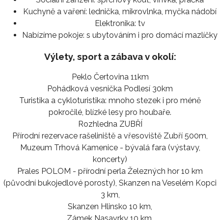
Kuchyně a vaření:
lednička, mikrovlnka, myčka nádobí
Elektronika:
tv
Nabízíme pokoje:
s ubytováním i pro domácí mazlíčky
Výlety, sport a zábava v okolí:
Peklo Čertovina 11km
Pohádková vesnička Podlesí 30km
Turistika a cykloturistika: mnoho stezek i pro méně
pokročilé, blízké lesy pro houbaře.
Rozhledna ZUBŘÍ
Přírodní rezervace rašeliniště a vřesoviště Zubří 500m,
Muzeum Trhová Kamenice - bývalá fara (výstavy,
koncerty)
Prales POLOM - přírodní perla Železných hor 10 km
(původní bukojedlové porosty), Skanzen na Veselém Kopci
3 km,
Skanzen Hlinsko 10 km,
Zámek Nasavrky 10 km,