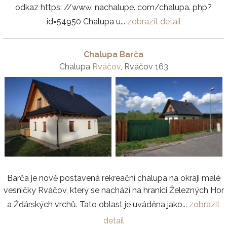
odkaz https: //www. nachalupe. com/chalupa. php?
id=54950 Chalupa u...
zobrazit detail
Chalupa Barča
Chalupa
Rváčov
, Rváčov 163
Barča je nově postavená rekreační chalupa na okraji malé
vesničky Rváčov, který se nachází na hranici Železných Hor
a Žďárských vrchů. Tato oblast je uváděna jako...
zobrazit
detail