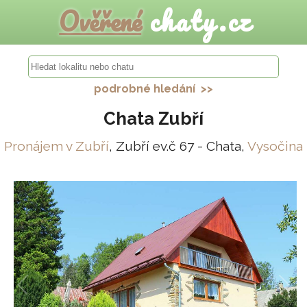
Ověřené
chaty.cz
podrobné hledání >>
Chata Zubří
Pronájem v Zubří
, Zubří ev.č 67 - Chata,
Vysočina