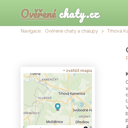
Ověřené
chaty.cz
Navigace:
Ověřené chaty a chalupy
>
Trhová K
+ zvětšit mapu
C
v
d
(
V
b
p
4