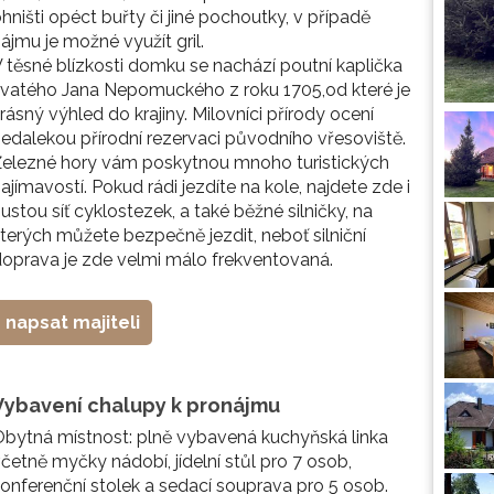
hništi opéct buřty či jiné pochoutky, v případě
ájmu je možné využít gril.
 těsné blízkosti domku se nachází poutní kaplička
vatého Jana Nepomuckého z roku 1705,od které je
rásný výhled do krajiny. Milovníci přírody ocení
edalekou přírodní rezervaci původního vřesoviště.
Železné hory vám poskytnou mnoho turistických
ajímavostí. Pokud rádi jezdíte na kole, najdete zde i
ustou síť cyklostezek, a také běžné silničky, na
terých můžete bezpečně jezdit, neboť silniční
oprava je zde velmi málo frekventovaná.
napsat majiteli
Vybavení chalupy k pronájmu
bytná místnost: plně vybavená kuchyňská linka
četně myčky nádobí, jídelní stůl pro 7 osob,
onferenční stolek a sedací souprava pro 5 osob.