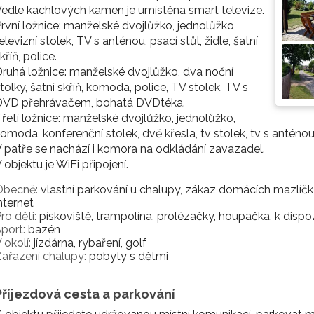
edle kachlových kamen je umístěna smart televize.
rvní ložnice: manželské dvojlůžko, jednolůžko,
elevizní stolek, TV s anténou, psací stůl, židle, šatní
kříň, police.
ruhá ložnice: manželské dvojlůžko, dva noční
tolky, šatní skříň, komoda, police, TV stolek, TV s
DVD přehrávačem, bohatá DVDtéka.
řetí ložnice: manželské dvojlůžko, jednolůžko,
omoda, konferenční stolek, dvě křesla, tv stolek, tv s anténou
 patře se nachází i komora na odkládání zavazadel.
 objektu je WiFi připojení.
Obecně:
vlastní parkování u chalupy, zákaz domácích mazlíčků, 
nternet
ro děti:
pískoviště, trampolína, prolézačky, houpačka, k dispo
port:
bazén
 okolí:
jízdárna, rybaření, golf
ařazení chalupy:
pobyty s dětmi
Příjezdová cesta a parkování