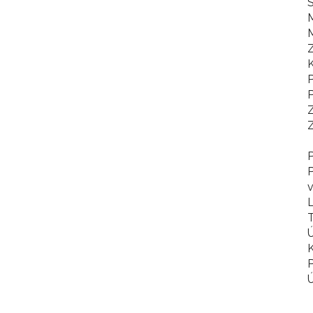
S
M
Z
K
P
P
Z
P
v
L
T
Ú
K
P
Ú