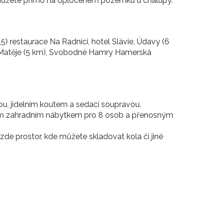
t můžete přímo na oploceném pozemku u chalupy.
5) restaurace Na Radnici, hotel Slávie, Údavy (6
 Matěje (5 km), Svobodné Hamry Hamerská
ou, jídelním koutem a sedací soupravou.
ěným zahradním nábytkem pro 8 osob a přenosným
 zde prostor, kde můžete skladovat kola či jiné