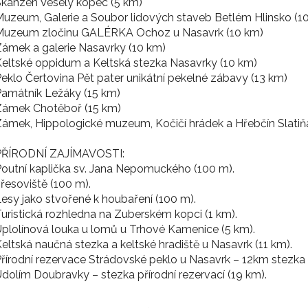
kanzen Veselý kopec (5 km)
uzeum, Galerie a Soubor lidových staveb Betlém Hlinsko (10
Muzeum zločinu GALÉRKA Ochoz u Nasavrk (10 km)
ámek a galerie Nasavrky (10 km)
eltské oppidum a Keltská stezka Nasavrky (10 km)
eklo Čertovina Pět pater unikátní pekelné zábavy (13 km)
amátník Ležáky (15 km)
Zámek Chotěboř (15 km)
ámek, Hippologické muzeum, Kočičí hrádek a Hřebčín Slatiňa
PŘÍRODNÍ ZAJÍMAVOSTI:
outní kaplička sv. Jana Nepomuckého (100 m).
řesoviště (100 m).
esy jako stvořené k houbaření (100 m).
uristická rozhledna na Zuberském kopci (1 km).
plolínová louka u lomů u Trhové Kamenice (5 km).
eltská naučná stezka a keltské hradiště u Nasavrk (11 km).
řírodní rezervace Strádovské peklo u Nasavrk – 12km stezka 
dolím Doubravky – stezka přírodní rezervací (19 km).