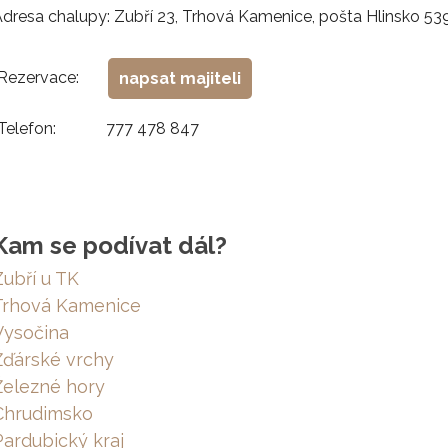
dresa chalupy: Zubří 23, Trhová Kamenice, pošta Hlinsko 53
Rezervace:
napsat majiteli
Telefon:
777 478 847
Kam se podívat dál?
Zubří u TK
Trhová Kamenice
Vysočina
Žďárské vrchy
Železné hory
Chrudimsko
Pardubický kraj