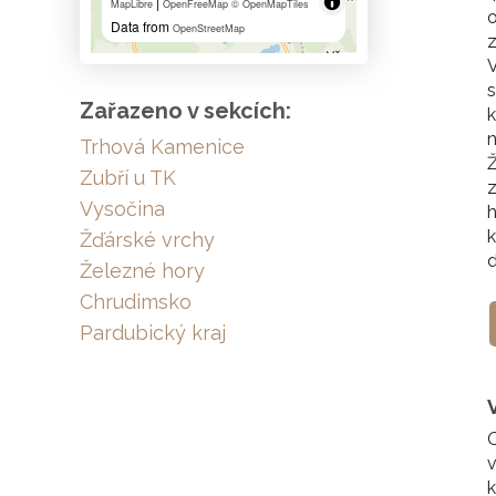
|
MapLibre
OpenFreeMap
© OpenMapTiles
o
Data from
OpenStreetMap
z
V
s
Zařazeno v sekcích:
k
n
Trhová Kamenice
Zubří u TK
z
Vysočina
h
k
Žďárské vrchy
d
Železné hory
Chrudimsko
Pardubický kraj
O
v
k