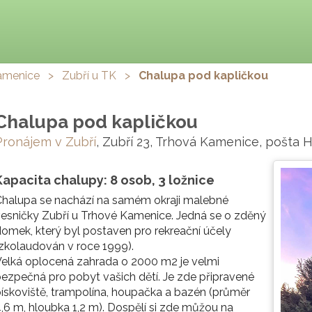
amenice
>
Zubří u TK
>
Chalupa pod kapličkou
Chalupa pod kapličkou
Pronájem v Zubří
, Zubří 23, Trhová Kamenice, pošta 
Kapacita chalupy: 8 osob, 3 ložnice
halupa se nachází na samém okraji malebné
esničky Zubří u Trhové Kamenice. Jedná se o zděný
omek, který byl postaven pro rekreační účely
zkolaudován v roce 1999).
elká oplocená zahrada o 2000 m2 je velmi
ezpečná pro pobyt vašich dětí. Je zde připravené
ískoviště, trampolína, houpačka a bazén (průměr
,6 m, hloubka 1,2 m). Dospělí si zde můžou na