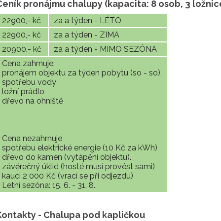
Ceník pronájmu chalupy (kapacita: 8 osob, 3 ložnic
22900,- kč
za a týden - LÉTO
22900,- kč
za a týden - ZIMA
20900,- kč
za a týden - MIMO SEZÓNA
Cena zahrnuje:
pronájem objektu za týden pobytu (so - so),
spotřebu vody
ložní prádlo
dřevo na ohniště
Cena nezahrnuje
spotřebu elektrické energie (10 Kč za kWh)
dřevo do kamen (vytápění objektu).
závěrečný úklid (hosté musí provést sami)
kauci 2 000 Kč (vrací se při odjezdu)
Letní sezóna: 15. 6. - 31. 8.
Kontakty - Chalupa pod kapličkou