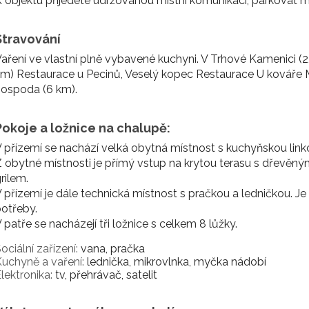
 objektu přijedete udržovanou místní komunikací, parkova
Stravování
aření ve vlastní plně vybavené kuchyni. V Trhové Kamenici (2,
m) Restaurace u Pecinů, Veselý kopec Restaurace U kováře
ospoda (6 km).
Pokoje a ložnice na chalupě:
 přízemí se nachází velká obytná místnost s kuchyňskou link
 obytné místnosti je přímý vstup na krytou terasu s dřev
rilem.
 přízemí je dále technická místnost s pračkou a ledničkou. Je
otřeby.
 patře se nacházejí tři ložnice s celkem 8 lůžky.
ociální zařízení:
vana, pračka
uchyně a vaření:
lednička, mikrovlnka, myčka nádobí
lektronika:
tv, přehrávač, satelit