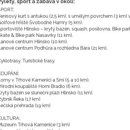
Výlety, sport a zábava v okolí:
SPORT:
enisový kurt s antukou (2,5 km), s umělým povrchem (3 km) 
olfové hřiště Svobodné Hamry (5 km).
portoviště Hlinsko – krytý bazén, squash, posilovna, Bike park
kate & Bike park Nasavrky (11 km).
anové centrum Hlinsko (10 km).
anové centrum Podhůra a rozhledna Bára (21 km).
yklotrasy, Turistické trasy.
KOUPÁNÍ:
omy v Trhové Kamenici a Srní (5 a 10 km).
řírodní koupaliště Horní Bradlo (6 km).
rytý bazén se sluneční pláží Hlinsko (11 km).
ybník Řeka (17 km)
ečská přehrada (19 km)
KULTURA:
Muzeum Trhová Kamenice (3 km)