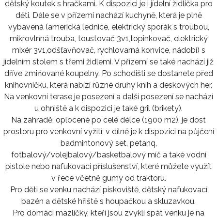
dětský koutek s hračkami. K dispozici je i jídelní židlička pro
děti. Dále se v přízemí nachází kuchyně, která je plně
vybavená (americká lednice, elektrický sporák s troubou,
mikrovlnná trouba, toustovač 3v1,topinkovač, elektrický
mixér 3v1,odšťavňovač, rychlovarná konvice, nádobí) s
jídelním stolem s třemi židlemi. V přízemí se také nachází již
dříve zmiňované koupelny. Po schodišti se dostanete před
knihovničku, která nabízí různé druhy knih a deskových her.
Na venkovní terase je posezení a další posezení se nachází
u ohniště a k dispozici je také gril (brikety).
Na zahradě, oplocené po celé délce (1900 m2), je dost
prostoru pro venkovní vyžití, v dílně je k dispozici na půjčení
badmintonový set, petanq,
fotbalový/volejbalový/basketbalový míč a také vodní
pistole nebo nafukovací příslušenství, které můžete využít
v řece včetně gumy od traktoru.
Pro děti se venku nachází pískoviště, dětský nafukovací
bazén a dětské hřiště s houpačkou a skluzavkou.
Pro domácí mazlíčky, kteří jsou zvyklí spát venku je na