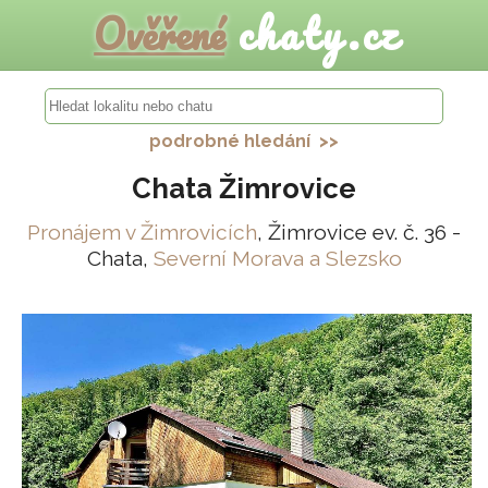
Ověřené
chaty.cz
podrobné hledání >>
Chata Žimrovice
Pronájem v Žimrovicích
, Žimrovice ev. č. 36 -
Chata,
Severní Morava a Slezsko