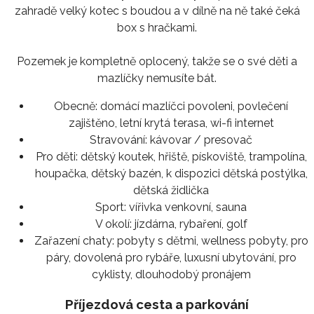
zahradě velký kotec s boudou a v dílně na ně také čeká
box s hračkami.
Pozemek je kompletně oplocený, takže se o své děti a
mazlíčky nemusíte bát.
Obecně:
domácí mazlíčci povoleni, povlečení
zajištěno, letní krytá terasa, wi-fi internet
Stravování:
kávovar / presovač
Pro děti:
dětský koutek, hřiště, pískoviště, trampolína,
houpačka, dětský bazén, k dispozici dětská postýlka,
dětská židlička
Sport:
vířivka venkovní, sauna
V okolí:
jízdárna, rybaření, golf
Zařazení chaty:
pobyty s dětmi, wellness pobyty, pro
páry, dovolená pro rybáře, luxusní ubytování, pro
cyklisty, dlouhodobý pronájem
Příjezdová cesta a parkování