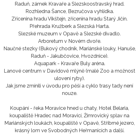
Raduň, zámek Kravaře a Slezskoostravský hrad.
Rozhledna Šance, Bezručova vyhlídka.
Zřícenina hradu Vikštejn, zřícenina hradu Starý Jičín.
Přehrada Kružberk a Slezská Harta.
Slezské muzeum v Opavě a Slezské divadlo.
Arboretum v Novém dvoře.
Naučné stezky (Bukový chodník, Mariánské louky, Hanuše,
Raduň - Jakubčovice, Hvozdnice).
Aquapark - Kravaře Buly aréna.
Lanové centrum v Davidově mlýně (malé Zoo a možnost
ulovení ryby).
Jak jsme zmínili v úvodu pro pěší a cyklo trasy tady není
nouze.
Koupání - řeka Moravice hned u chaty, Hotel Belaria,
koupaliště Hradec nad Moravicí, Žimrovický splav na
Mariánských loukách, koupaliště v Opavě, Stříbrné jezero,
krásný lom ve Svobodných Heřmanicích a další.