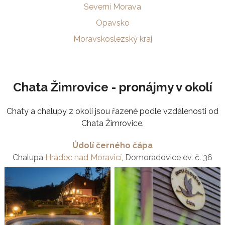
Severní Morava
Opavsko
Moravskoslezský kraj
Chata Žimrovice - pronájmy v okolí
Chaty a chalupy z okolí jsou řazené podle vzdálenosti od
Chata Žimrovice.
Údolí černého čápa
Chalupa
Hradec nad Moravicí
, Domoradovice ev. č. 36