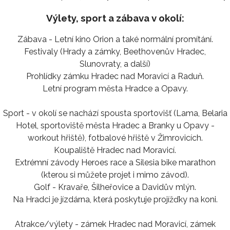
Výlety, sport a zábava v okolí:
Zábava - Letní kino Orion a také normální promítání.
Festivaly (Hrady a zámky, Beethovenův Hradec,
Slunovraty, a další)
Prohlídky zámku Hradec nad Moravicí a Raduň.
Letní program města Hradce a Opavy.
Sport - v okolí se nachází spousta sportovišť (Lama, Belaria
Hotel, sportoviště města Hradec a Branky u Opavy -
workout hřiště), fotbalové hřiště v Žimrovicích.
Koupaliště Hradec nad Moravicí.
Extrémní závody Heroes race a Silesia bike marathon
(kterou si můžete projet i mimo závod).
Golf - Kravaře, Šilheřovice a Davidův mlýn.
Na Hradci je jízdárna, která poskytuje projížďky na koni.
Atrakce/výlety - zámek Hradec nad Moravicí, zámek