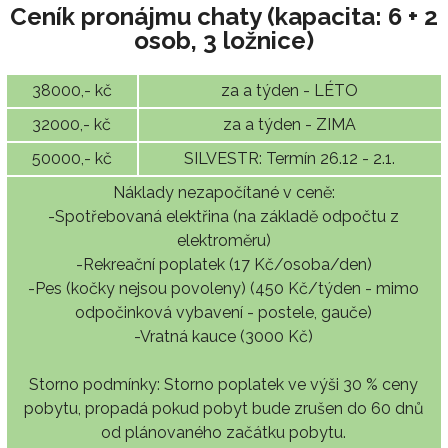
Ceník pronájmu chaty (kapacita: 6 + 2
osob, 3 ložnice)
38000,- kč
za a týden - LÉTO
32000,- kč
za a týden - ZIMA
50000,- kč
SILVESTR: Termín 26.12 - 2.1.
Náklady nezapočítané v ceně:
-Spotřebovaná elektřina (na základě odpočtu z
elektroměru)
-Rekreační poplatek (17 Kč/osoba/den)
-Pes (kočky nejsou povoleny) (450 Kč/týden - mimo
odpočinková vybavení - postele, gauče)
-Vratná kauce (3000 Kč)
Storno podmínky: Storno poplatek ve výši 30 % ceny
pobytu, propadá pokud pobyt bude zrušen do 60 dnů
od plánovaného začátku pobytu.