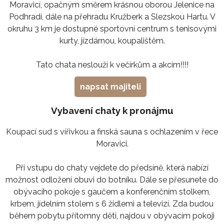
Moravicí, opačným směrem krásnou oborou Jelenice na
Podhradí, dále na přehradu Kružberk a Slezskou Hartu. V
okruhu 3 km je dostupné sportovní centrum s tenisovými
kurty, jízdárnou, koupalištěm.
Tato chata neslouží k večírkům a akcím!!!!
napsat majiteli
Vybavení chaty k pronájmu
Koupací sud s vířivkou a finská sauna s ochlazením v řece
Moravici.
Při vstupu do chaty vejdete do předsíně, která nabízí
možnost odložení obuvi do botníku. Dále se přesunete do
obývacího pokoje s gaučem a konferenčním stolkem,
krbem, jídelním stolem s 6 židlemi a televizí. Zda budou
během pobytu přítomny děti, najdou v obývacím pokoji