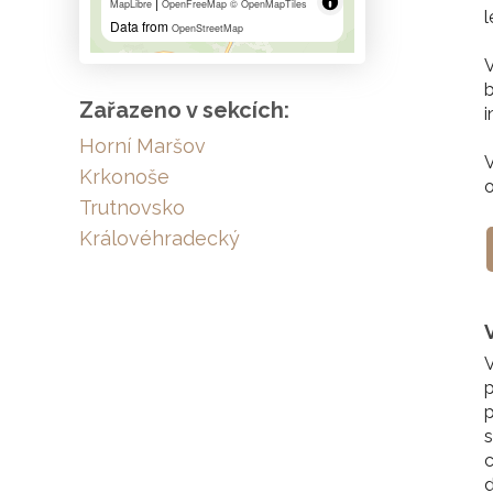
|
MapLibre
OpenFreeMap
© OpenMapTiles
l
Data from
OpenStreetMap
V
b
Zařazeno v sekcích:
i
Horní Maršov
V
Krkonoše
o
Trutnovsko
Královéhradecký
V
p
p
s
c
d