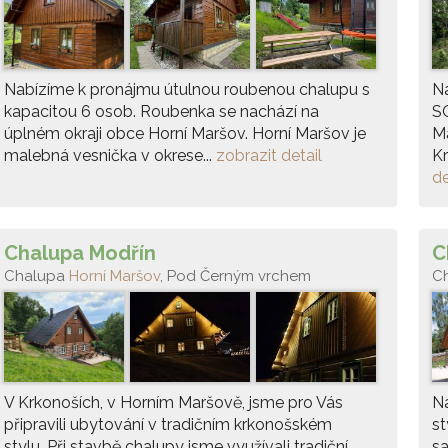
Nabízíme k pronájmu útulnou roubenou chalupu s
N
kapacitou 6 osob. Roubenka se nachází na
S
úplném okraji obce Horní Maršov. Horní Maršov je
Ma
malebná vesnička v okrese...
zobrazit detail
Kr
de
Chalupa Modřín
C
Chalupa
Horní Maršov
, Pod Černým vrchem
C
V Krkonoších, v Horním Maršově, jsme pro Vás
N
připravili ubytování v tradičním krkonošském
st
stylu. Při stavbě chalupy jsme využívali tradiční
sa