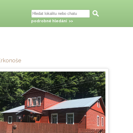
podrobné hledání >>
Krkonoše