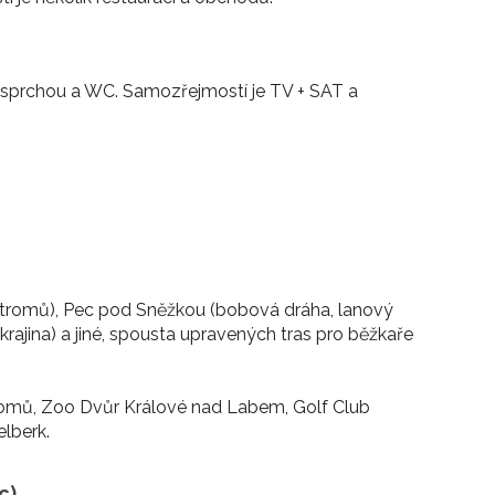
 sprchou a WC. Samozřejmostí je TV + SAT a
 stromů), Pec pod Sněžkou (bobová dráha, lanový
krajina) a jiné, spousta upravených tras pro běžkaře
stromů, Zoo Dvůr Králové nad Labem, Golf Club
lberk.
c)