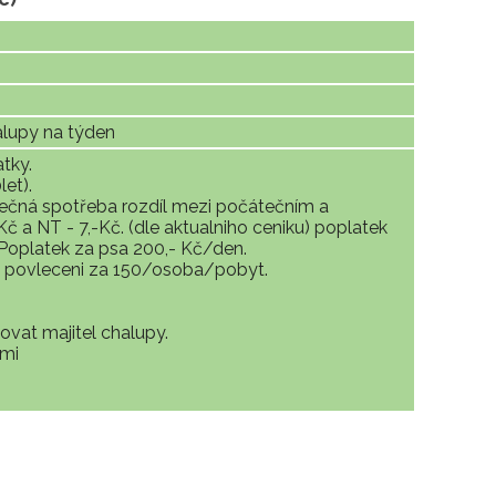
alupy na týden
tky.
et).
kutečná spotřeba rozdíl mezi počátečním a
 a NT - 7,-Kč. (dle aktualniho ceniku) poplatek
Poplatek za psa 200,- Kč/den.
t povleceni za 150/osoba/pobyt.
ovat majitel chalupy.
ami