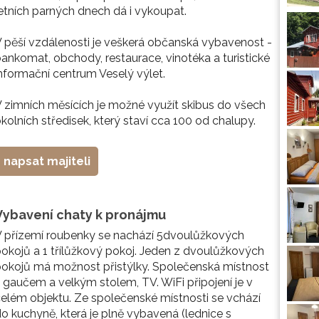
etních parných dnech dá i vykoupat.
 pěší vzdálenosti je veškerá občanská vybavenost -
ankomat, obchody, restaurace, vinotéka a turistické
nformační centrum Veselý výlet.
 zimních měsících je možné využít skibus do všech
kolních středisek, který staví cca 100 od chalupy.
napsat majiteli
Vybavení chaty k pronájmu
 přízemí roubenky se nachází 5dvoulůžkových
okojů a 1 třílůžkový pokoj. Jeden z dvoulůžkových
okojů má možnost přistýlky. Společenská místnost
 gaučem a velkým stolem, TV. WiFi připojení je v
elém objektu. Ze společenské místnosti se vchází
o kuchyně, která je plně vybavená (lednice s