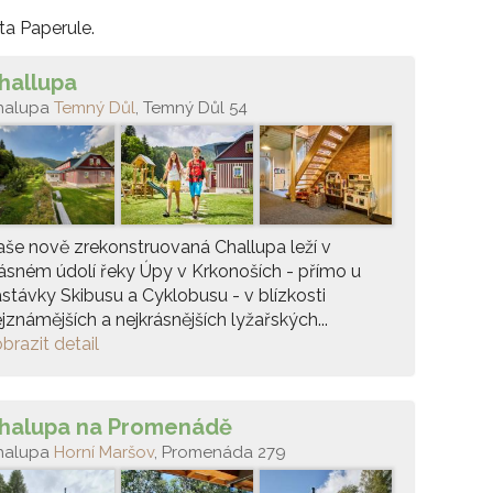
ta Paperule.
hallupa
halupa
Temný Důl
, Temný Důl 54
še nově zrekonstruovaná Challupa leží v
ásném údolí řeky Úpy v Krkonoších - přímo u
stávky Skibusu a Cyklobusu - v blízkosti
jznámějších a nejkrásnějších lyžařských...
brazit detail
halupa na Promenádě
halupa
Horní Maršov
, Promenáda 279