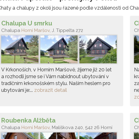
haty a chalupy z okolí jsou řazené podle vzdálenosti od Cha
Chalupa U smrku
C
Chalupa
Horní Maršov
, J. Tippelta 272
C
V Krkonoších, v Horním Maršově, žijeme již 20 let
Na
a rozhodli jsme se i Vám nabídnout ubytování v
kr
tradičním krkonošském stylu. Naším heslem pro
za
ubytování je:...
zobrazit detail
ne
zo
Roubenka Alžběta
C
Chalupa
Horní Maršov
, Malíškova 240, 542 26 Horní
C
Maršov