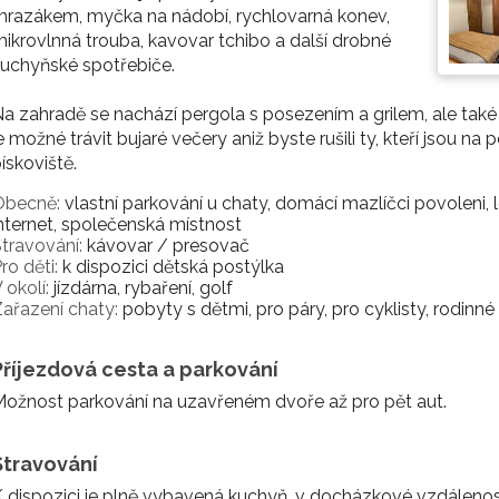
razákem, myčka na nádobí, rychlovarná konev,
ikrovlnná trouba, kavovar tchibo a další drobné
uchyňské spotřebiče.
a zahradě se nachází pergola s posezením a grilem, ale tak
e možné trávit bujaré večery aniž byste rušili ty, kteří jsou na 
ískoviště.
Obecně:
vlastní parkování u chaty, domácí mazlíčci povoleni, le
nternet, společenská místnost
travování:
kávovar / presovač
ro děti:
k dispozici dětská postýlka
 okolí:
jízdárna, rybaření, golf
ařazení chaty:
pobyty s dětmi, pro páry, pro cyklisty, rodinné
Příjezdová cesta a parkování
ožnost parkování na uzavřeném dvoře až pro pět aut.
Stravování
 dispozici je plně vybavená kuchyň, v docházkové vzdálenost