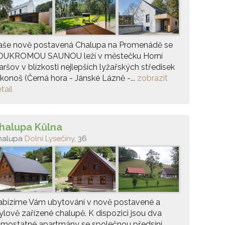
aše nově postavená Chalupa na Promenádě se
OUKROMOU SAUNOU leží v městečku Horní
ršov v blízkosti nejlepších lyžařských středisek
konoš (Černá hora - Jánské Lázně -...
zobrazit
tail
halupa Kůlna
halupa
Dolní Lysečiny
, 36
abízíme Vám ubytování v nově postavené a
ylově zařízené chalupě. K dispozici jsou dva
mostatné apartmány se společnou předsíní.