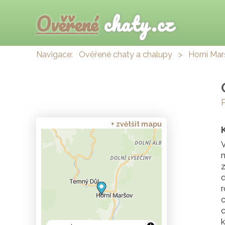
Ověřené
chaty.cz
Navigace:
Ověřené chaty a chalupy
>
Horní Ma
+ zvětšit mapu
V
n
z
d
r
c
c
k