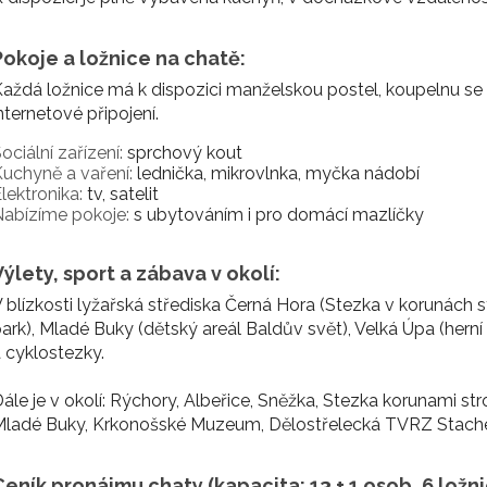
Pokoje a ložnice na chatě:
aždá ložnice má k dispozici manželskou postel, koupelnu se
nternetové připojení.
ociální zařízení:
sprchový kout
uchyně a vaření:
lednička, mikrovlnka, myčka nádobí
lektronika:
tv, satelit
abízíme pokoje:
s ubytováním i pro domácí mazlíčky
Výlety, sport a zábava v okolí:
 blízkosti lyžařská střediska Černá Hora (Stezka v korunách
ark), Mladé Buky (dětský areál Baldův svět), Velká Úpa (herní 
 cyklostezky.
ále je v okolí: Rýchory, Albeřice, Sněžka, Stezka korunami 
Mladé Buky, Krkonošské Muzeum, Dělostřelecká TVRZ Stache
Ceník pronájmu chaty (kapacita: 13 + 1 osob, 6 ložni