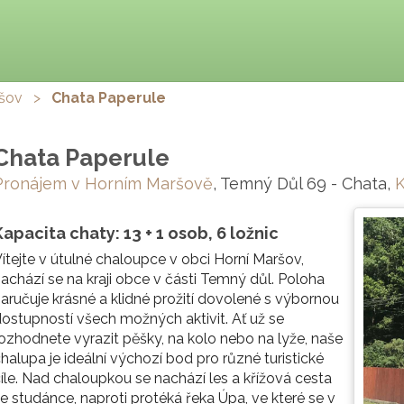
ršov
>
Chata Paperule
Chata Paperule
Pronájem v Horním Maršově
, Temný Důl 69 - Chata,
Kapacita chaty: 13 + 1 osob, 6 ložnic
ítejte v útulné chaloupce v obci Horní Maršov,
achází se na kraji obce v části Temný důl. Poloha
aručuje krásné a klidné prožití dovolené s výbornou
ostupností všech možných aktivit. Ať už se
ozhodnete vyrazit pěšky, na kolo nebo na lyže, naše
halupa je ideální výchozí bod pro různé turistické
íle. Nad chaloupkou se nachází les a křížová cesta
e studánce, naproti protéká řeka Úpa, ve které se v