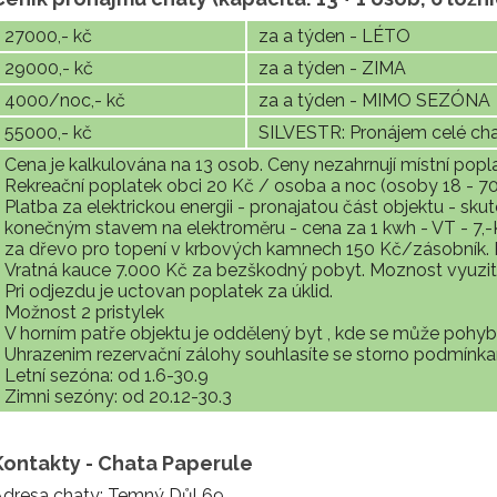
27000,- kč
za a týden - LÉTO
29000,- kč
za a týden - ZIMA
4000/noc,- kč
za a týden - MIMO SEZÓNA
55000,- kč
SILVESTR: Pronájem celé ch
Cena je kalkulována na 13 osob. Ceny nezahrnují místní popla
Rekreační poplatek obci 20 Kč / osoba a noc (osoby 18 - 70l
Platba za elektrickou energii - pronajatou část objektu - s
konečným stavem na elektroměru - cena za 1 kwh - VT - 7,-Kč
za dřevo pro topení v krbových kamnech 150 Kč/zásobník. 
Vratná kauce 7.000 Kč za bezškodný pobyt. Moznost vyuzi
Pri odjezdu je uctovan poplatek za úklid.
Možnost 2 pristylek
V horním patře objektu je oddělený byt , kde se může pohyb
Uhrazenim rezervační zálohy souhlasíte se storno podmínk
Letní sezóna: od 1.6-30.9
Zimni sezóny: od 20.12-30.3
Kontakty - Chata Paperule
Adresa chaty: Temný Důl 69