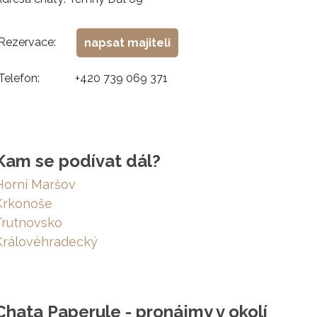
Rezervace:
napsat majiteli
Telefon:
+420 739 069 371
Kam se podívat dál?
Horní Maršov
Krkonoše
Trutnovsko
Královéhradecký
Chata Paperule - pronájmy v okolí