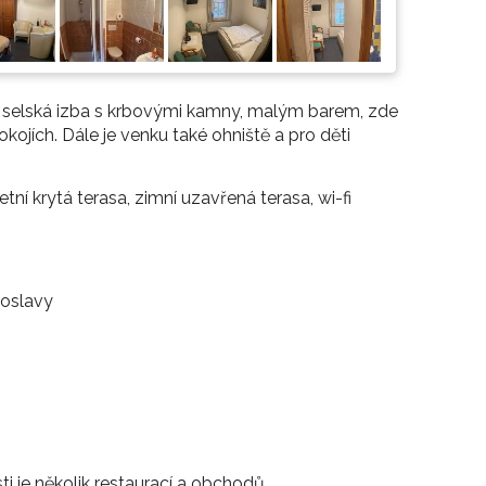
é selská izba s krbovými kamny, malým barem, zde
pokojích. Dále je venku také ohniště a pro děti
tní krytá terasa, zimní uzavřená terasa, wi-fi
 oslavy
i je několik restaurací a obchodů.