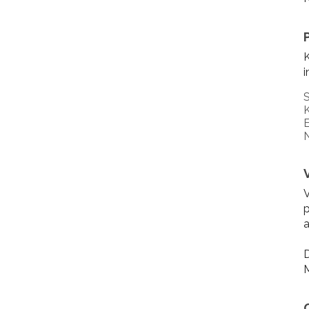
K
i
S
K
E
N
V
p
a
D