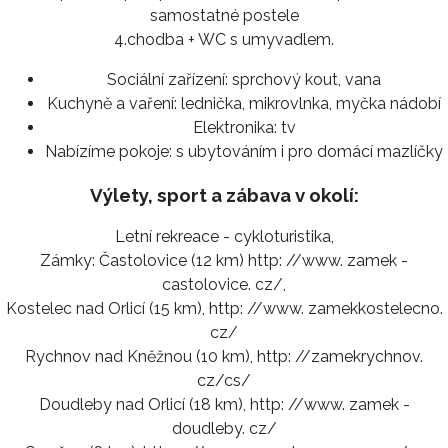
samostatné postele
4.chodba + WC s umyvadlem.
Sociální zařízení:
sprchový kout, vana
Kuchyně a vaření:
lednička, mikrovlnka, myčka nádobí
Elektronika:
tv
Nabízíme pokoje:
s ubytováním i pro domácí mazlíčky
Výlety, sport a zábava v okolí:
Letní rekreace - cykloturistika,
Zámky: Častolovice (12 km) http: //www. zamek -
castolovice. cz/,
Kostelec nad Orlicí (15 km), http: //www. zamekkostelecno.
cz/
Rychnov nad Kněžnou (10 km), http: //zamekrychnov.
cz/cs/
Doudleby nad Orlicí (18 km), http: //www. zamek -
doudleby. cz/