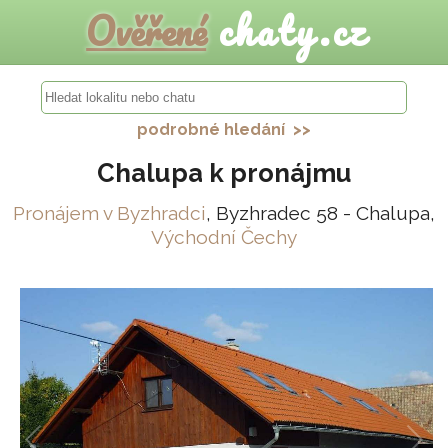
Ověřené
chaty.cz
podrobné hledání >>
Chalupa k pronájmu
Pronájem v Byzhradci
, Byzhradec 58 - Chalupa,
Východní Čechy