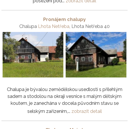
posezení pod...
zobrazit detail
Pronájem chalupy
Chalupa
Lhota Netřeba
, Lhota Netřeba 40
Chalupa je bývalou zemědělskou usedlostí s přilehlým
sadem a stodolou na okraji vesnice s malým dětským
koutem, je zanechána v docela původním stavu se
selským zařízením,...
zobrazit detail