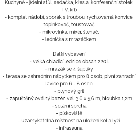
Kuchyně - jídelní stůl, sedačka, křesla, konferenční stolek,
TV, krb
- komplet nádobí, sporák s troubou, rychlovarná konvice,
topinkovač, toustovač
- mikrovlnka, mixér, šlehač,
- lednička s mrazáčkem
Další vybavení
- velká chladící lednice obsah 220 l
- mrazák se 4 šuplíky
- terasa se zahradním nábytkem pro 8 osob, pivní zahradní
lavice pro 6 - 8 osob
- plynový gril
- zapuštěný oválný bazén vel. 3,6 x 5,6 m, hloubka 1,2m
- solární sprcha
- pískoviště
- uzamykatelná místnost na uložení kol a lyží
- infrasauna