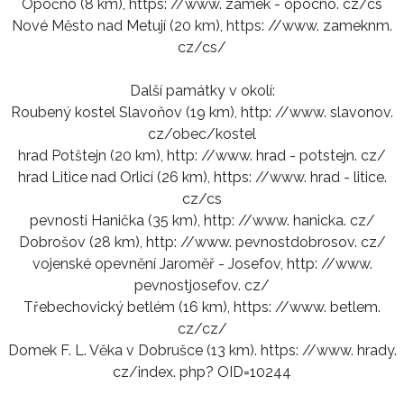
Opočno (8 km), https: //www. zamek - opocno. cz/cs
Nové Město nad Metují (20 km), https: //www. zameknm.
cz/cs/
Další památky v okolí:
Roubený kostel Slavoňov (19 km), http: //www. slavonov.
cz/obec/kostel
hrad Potštejn (20 km), http: //www. hrad - potstejn. cz/
hrad Litice nad Orlicí (26 km), https: //www. hrad - litice.
cz/cs
pevnosti Hanička (35 km), http: //www. hanicka. cz/
Dobrošov (28 km), http: //www. pevnostdobrosov. cz/
vojenské opevnění Jaroměř - Josefov, http: //www.
pevnostjosefov. cz/
Třebechovický betlém (16 km), https: //www. betlem.
cz/cz/
Domek F. L. Věka v Dobrušce (13 km). https: //www. hrady.
cz/index. php? OID=10244