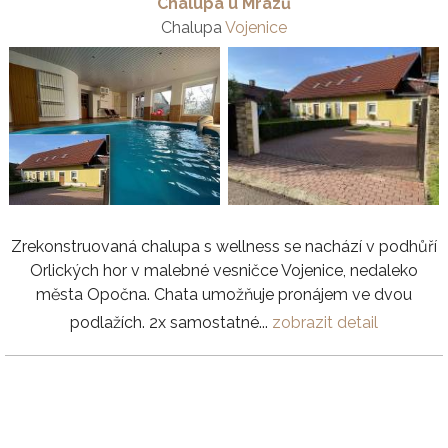
Chalupa u Mrázů
Chalupa
Vojenice
Zrekonstruovaná chalupa s wellness se nachází v podhůří
Orlických hor v malebné vesničce Vojenice, nedaleko
města Opočna. Chata umožňuje pronájem ve dvou
podlažích. 2x samostatné...
zobrazit detail