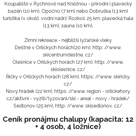
Koupaliště v Rychnově nad Kněžnou - přírodní i plavecký
bazén (10 km), Opočno (7 km) nebo Dobruška (13 km)
turistika (v okolí), vodní nádrž Rozkoš 25 km, plavecká hala
(13 km), sauna (10 km).
Zimní rekreace - nejbližší lyžařské vleky
Deštné v Orlických horách(20 km), http: //www.
skicentrumdestne. cz/
Olešnice v Orlických horách (27 km), http: //www.
skiolesnice. cz/
Říčky v Orlických horách (28 km), https: //www. skiricky.
cz/
Nový hrádek (22 km), https: //www. region - orlickehory.
cz/aktivni - vyziti/lyzovani/ski - areal - novy - hradek/
Sedloňov (25 km), http: //www. skisedlonov. cz/
Ceník pronájmu chalupy (kapacita: 12
+ 4 osob, 4 ložnice)