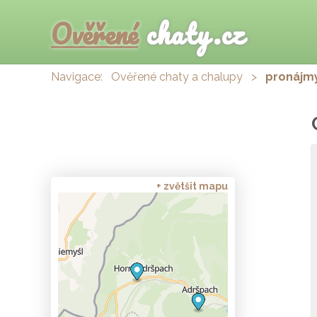
Ověřené
chaty.cz
Navigace:
Ověřené chaty a chalupy
>
pronájm
+ zvětšit mapu