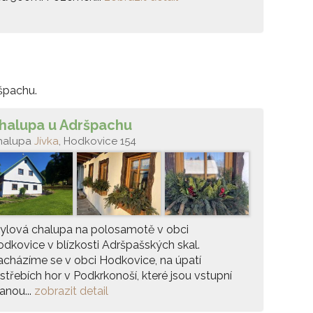
špachu.
halupa u Adršpachu
halupa
Jívka
, Hodkovice 154
ylová chalupa na polosamotě v obci
dkovice v blízkosti Adršpašských skal.
cházíme se v obci Hodkovice, na úpatí
střebích hor v Podkrkonoší, které jsou vstupní
anou...
zobrazit detail