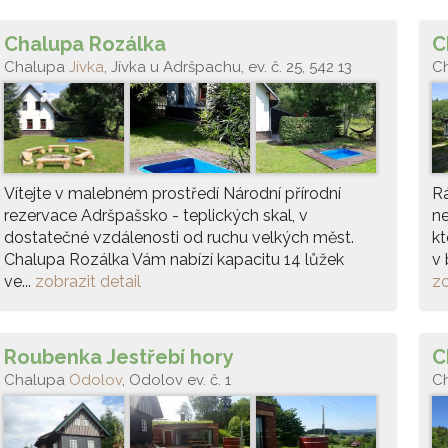
Chalupa Rozálka
C
Chalupa
Jívka
, Jívka u Adršpachu, ev. č. 25, 542 13
C
Vítejte v malebném prostředí Národní přírodní
R
rezervace Adršpašsko - teplických skal, v
n
dostatečné vzdálenosti od ruchu velkých měst.
kt
Chalupa Rozálka Vám nabízí kapacitu 14 lůžek
v 
ve...
zobrazit detail
zo
Roubenka Jestřebí hory
C
Chalupa
Odolov
, Odolov ev. č. 1
C