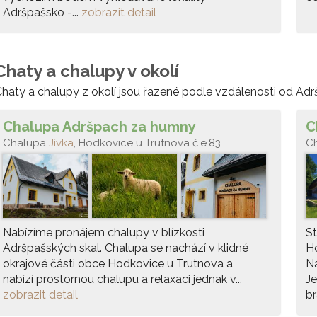
Adršpašsko -...
zobrazit detail
Chaty a chalupy v okolí
haty a chalupy z okolí jsou řazené podle vzdálenosti od Adr
Chalupa Adršpach za humny
C
Chalupa
Jívka
, Hodkovice u Trutnova č.e.83
C
Nabízíme pronájem chalupy v blízkosti
St
Adršpašských skal. Chalupa se nachází v klidné
Ho
okrajové části obce Hodkovice u Trutnova a
Na
nabízí prostornou chalupu a relaxaci jednak v...
Je
zobrazit detail
br