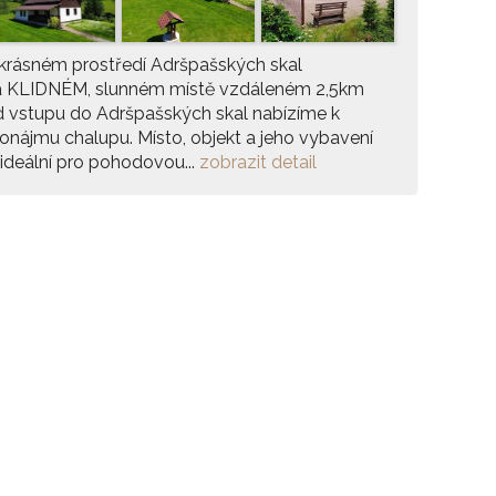
krásném prostředí Adršpašských skal
a KLIDNÉM, slunném místě vzdáleném 2,5km
 vstupu do Adršpašských skal nabízíme k
onájmu chalupu. Místo, objekt a jeho vybavení
 ideální pro pohodovou...
zobrazit detail