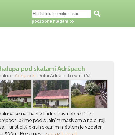
podrobné hledání >>
halupa pod skalami Adršpach
halupa
Adršpach
, Dolní Adršpach ev. č. 104
alupa se nachází v klidné části obce Dolní
ršpach, přímo pod skalním masivem a na okraji
sa. Turistický okruh skalním městem je vzdálen
ca 500m. Pozemek...
zobrazit detail