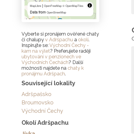
|
MapLibre
OpenFreeMap
© OpenMapTiles
Data from
OpenStreetMap
Vyberte si pronájem ověřené chaty
C
či chalupy
v Adršpachu
a
okolí
.
Inspirujte se:
Východní Čechy -
kam na výlet
? Preferujete raději
ubytování v penzionech ve
Východních Čechách
? Další
možnosti najdete na
chaty k
pronájmu Adršpach
.
Související lokality
Adršpašsko
Broumovsko
Východní Čechy
Okolí Adršpachu
Jívka