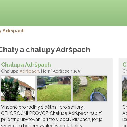
y Adršpach
Chaty a chalupy Adršpach
Chalupa Adršpach
C
Chalupa
Adršpach
, Horní Adršpach 105
C
Vhodné pro rodiny s dětmi i pro seniory...
Ch
CELOROČNÍ PROVOZ Chalupa Adršpach nabízí
Ad
příjemné ubytování přímo v obci Adršpach, jež je
le
výchozím bodem vyhledávané lokality
c