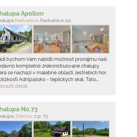
halupa Apollon
halupa
Radvanice
, Radvanice 211
ádi bychom Vám nabídli možnost pronájmu naší
edávno kompletně zrekonstruované chalupy,
erá se nachází v malebné oblasti Jestřebích hor,
blízkosti Adršpašsko - teplických skal. Tato...
brazit detail
halupa No.73
halupa
Zdoňov
, č.p. 73