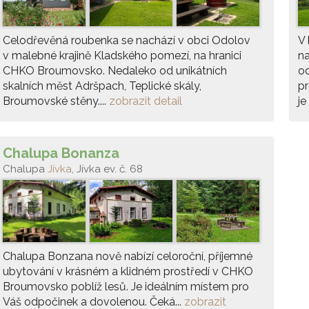
Celodřevěná roubenka se nachází v obci Odolov
V 
v malebné krajině Kladského pomezí, na hranici
n
CHKO Broumovsko. Nedaleko od unikátních
od
skalních měst Adršpach, Teplické skály,
pr
Broumovské stěny....
zobrazit detail
je
Chalupa Bonanza
Chalupa
Jívka
, Jívka ev. č. 68
Chalupa Bonzana nově nabízí celoroční, příjemné
ubytování v krásném a klidném prostředí v CHKO
Broumovsko poblíž lesů. Je ideálním místem pro
Váš odpočinek a dovolenou. Čeká...
zobrazit