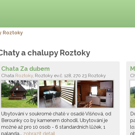
y Roztoky
Chaty a chalupy Roztoky
Chata Za dubem
M
Chata
Roztoky
, Roztoky ev.č. 128, 270 23 Roztoky
C
Ubytování v soukromé chatě v osadě Višňová, od
Do
Berounky co by kamenem dohodil. Ubytování je
pa
možné až pro 10 osob - 6 standardních lůžek, 1
lo
palanda...
zobrazit detail
ob