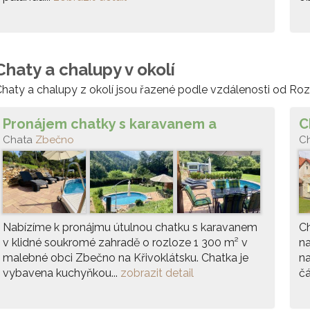
Chaty a chalupy v okolí
haty a chalupy z okolí jsou řazené podle vzdálenosti od Roz
Pronájem chatky s karavanem a
C
bazénem
Chata
Zbečno
C
Nabízíme k pronájmu útulnou chatku s karavanem
Ch
v klidné soukromé zahradě o rozloze 1 300 m² v
na
malebné obci Zbečno na Křivoklátsku. Chatka je
na
vybavena kuchyňkou...
zobrazit detail
čá