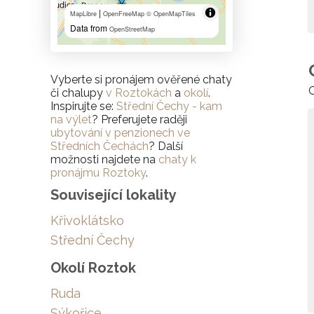
|
MapLibre
OpenFreeMap
© OpenMapTiles
Data from
OpenStreetMap
Vyberte si pronájem ověřené chaty
C
či chalupy
v Roztokách
a
okolí
.
Inspirujte se:
Střední Čechy - kam
na výlet
? Preferujete raději
ubytování v penzionech ve
Středních Čechách
? Další
možnosti najdete na
chaty k
pronájmu Roztoky
.
Související lokality
Křivoklátsko
Střední Čechy
Okolí Roztok
Ruda
Sýkořice