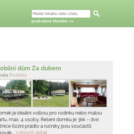
podrobné hledání >>
obilní dům Za dubem
hata
Roztoky
mek je ideální volbou pro rodinku nebo malou
rtu, max. 4 osoby. Řešení domku je 3kk – dvě
žnice (ložní prádlo a ručníky jsou součástí),
ývák...
zobrazit detail