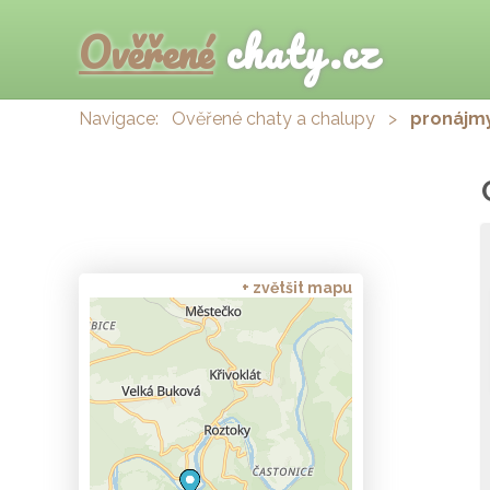
Ověřené
chaty.cz
Navigace:
Ověřené chaty a chalupy
>
pronájm
+ zvětšit mapu