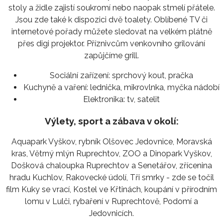
stoly a židle zajistí soukromí nebo naopak stmelí přátele.
Jsou zde také k dispozici dvě toalety. Oblíbené TV či
internetové pořady můžete sledovat na velkém plátně
přes digi projektor. Příznivcům venkovního grilování
zapůjčíme grill.
Sociální zařízení:
sprchový kout, pračka
Kuchyně a vaření:
lednička, mikrovlnka, myčka nádobí
Elektronika:
tv, satelit
Výlety, sport a zábava v okolí:
Aquapark Vyškov, rybník Olšovec Jedovnice, Moravská
kras, Větrný mlýn Ruprechtov, ZOO a Dinopark Vyškov,
Došková chaloupka Ruprechtov a Senetářov, zřícenina
hradu Kuchlov, Rakovecké údolí, Tři smrky - zde se točil
film Kuky se vrací, Kostel ve Křtinách, koupání v přírodním
lomu v Lulči, rybaření v Ruprechtově, Podomí a
Jedovnicích.