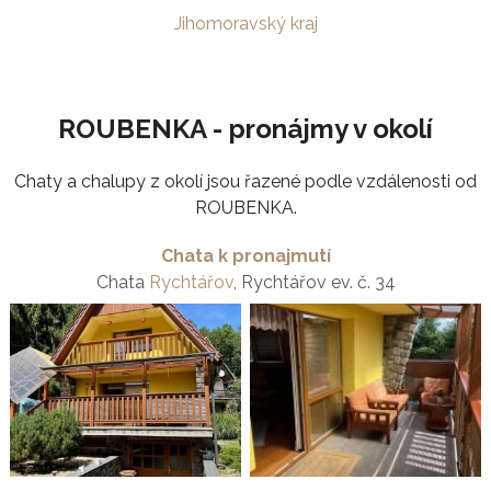
Jihomoravský kraj
ROUBENKA - pronájmy v okolí
Chaty a chalupy z okolí jsou řazené podle vzdálenosti od
ROUBENKA.
Chata k pronajmutí
Chata
Rychtářov
, Rychtářov ev. č. 34