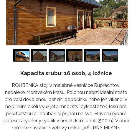
1
/
24
Kapacita srubu: 16 osob, 4 ložnice
ROUBENKA stojí v malebné vesničce Ruprechtov,
nedaleko Moravském krasu. Polohou nabízí ideální místo
pro vaši dovolenou, pár dní odpočinku nebo jen víkend. V
nejbližším okolí využijete množství cyklostezek, lesů pro
pěší turistiku a i houbaři si přijdou na své. Plavce i rybáře
potěší zarybněný rybník v nedalekém údolí (500m). V obci
můžete navštívit světový unikát „VĚTRNÝ MLÝN s