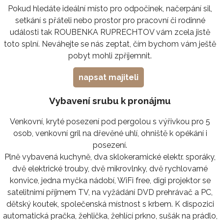
Pokud hledáte ideální místo pro odpočinek, načerpání sil,
setkání s přáteli nebo prostor pro pracovní či rodinné
události tak ROUBENKA RUPRECHTOV vám zcela jistě
toto splní. Neváhejte se nás zeptat, čím bychom vám ještě
pobyt mohli zpříjemnit.
napsat majiteli
Vybavení srubu k pronájmu
Venkovní, kryté posezení pod pergolou s výřivkou pro 5
osob, venkovní gril na dřevěné uhlí, ohniště k opékání i
posezení.
Plně vybavená kuchyně, dva sklokeramické elektr. sporáky,
dvě elektrické trouby, dvě mikrovlnky, dvě rychlovarné
konvice, jedna myčka nádobí, WiFi free, digi projektor se
satelitnimí příjmem TV, na vyžádání DVD prehrávač a PC,
dětský koutek, společenská místnost s krbem. K dispozici
automatická pračka, žehlička, žehlící prkno, sušák na prádlo,