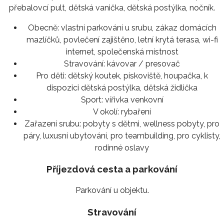
přebalovcí pult, dětská vanička, dětská postýlka, nočník.
Obecně:
vlastní parkování u srubu, zákaz domácích
mazlíčků, povlečení zajištěno, letní krytá terasa, wi-fi
internet, společenská místnost
Stravování:
kávovar / presovač
Pro děti:
dětský koutek, pískoviště, houpačka, k
dispozici dětská postýlka, dětská židlička
Sport:
vířivka venkovní
V okolí:
rybaření
Zařazení srubu:
pobyty s dětmi, wellness pobyty, pro
páry, luxusní ubytování, pro teambuilding, pro cyklisty,
rodinné oslavy
Příjezdová cesta a parkování
Parkování u objektu.
Stravování