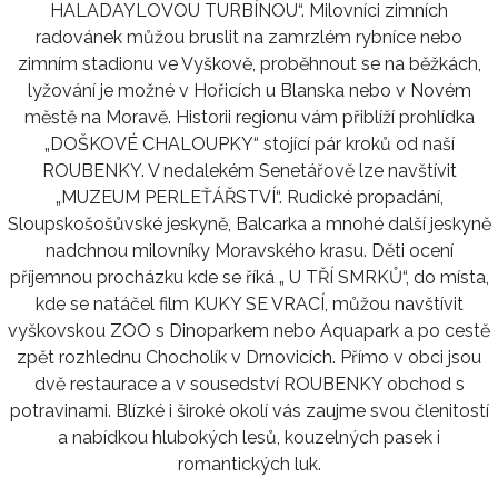
HALADAYLOVOU TURBÍNOU“. Milovníci zimních
radovánek můžou bruslit na zamrzlém rybníce nebo
zimním stadionu ve Vyškově, proběhnout se na běžkách,
lyžování je možné v Hořicích u Blanska nebo v Novém
městě na Moravě. Historii regionu vám přiblíží prohlídka
„DOŠKOVÉ CHALOUPKY“ stojící pár kroků od naší
ROUBENKY. V nedalekém Senetářově lze navštívit
„MUZEUM PERLEŤÁŘSTVÍ“. Rudické propadání,
Sloupskošošůvské jeskyně, Balcarka a mnohé další jeskyně
nadchnou milovníky Moravského krasu. Děti ocení
příjemnou procházku kde se říká „ U TŘÍ SMRKŮ“, do místa,
kde se natáčel film KUKY SE VRACÍ, můžou navštívit
vyškovskou ZOO s Dinoparkem nebo Aquapark a po cestě
zpět rozhlednu Chocholík v Drnovicích. Přímo v obci jsou
dvě restaurace a v sousedství ROUBENKY obchod s
potravinami. Blízké i široké okolí vás zaujme svou členitostí
a nabídkou hlubokých lesů, kouzelných pasek i
romantických luk.