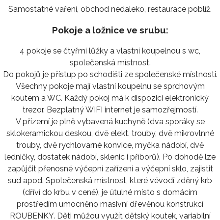
Samostatné vaření, obchod nedaleko, restaurace poblíž.
Pokoje a ložnice ve srubu:
4 pokoje se čtyřmi lůžky a vlastní koupelnou s wc,
společenská místnost.
Do pokojů je přístup po schodišti ze společenské místnosti.
Všechny pokoje mají vlastní koupelnu se sprchovým
koutem a WC. Každý pokoj má k dispozici elektronický
trezor. Bezplatný WIFI internet je samozřejmostí.
V přízemí je plně vybavená kuchyně (dva sporáky se
sklokeramickou deskou, dvě elekt. trouby, dvě mikrovlnné
trouby, dvě rychlovarné konvice, myčka nádobí, dvě
ledničky, dostatek nádobí, sklenic i příborů). Po dohodě lze
zapůjčit přenosné výčepní zařízení a výčepní sklo, zajistit
sud apod. Společenská místnost, které vévodí zděný krb
(dříví do krbu v ceně), je útulné místo s domácím
prostředím umocněno masivní dřevěnou konstrukcí
ROUBENKY. Děti můžou využít dětský koutek, variabilní