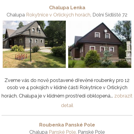
Chalupa Lenka
Chalupa
Rokytnice v Orlických horách
, Dolní Sídliště 72
Zveme vás do nově postavené dřevěné roubenky pro 12
osob ve 4 pokojích v klidné části Rokytnice v Orlických
horách. Chalupa je v klidném prostředí obklopená...
zobrazit
detail
Roubenka Panské Pole
Chalupa
Panské Pole
, Panské Pole