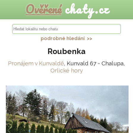
Ověřené
chaty.cz
podrobné hledání >>
Roubenka
Pronájem v Kunvaldě
, Kunvald 67 - Chalupa,
Orlické hory