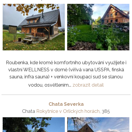
Roubenka, kde kromě komfortního ubytování využijete i
vlastní WELLNESS v domě (vířivá vana USSPA, finská
sauna, infra sauna) + venkovní koupací sud se slanou
vodou, osvětlením...
zobrazit detail
Chata Severka
Chata
Rokytnice v Orlických horách
, 385