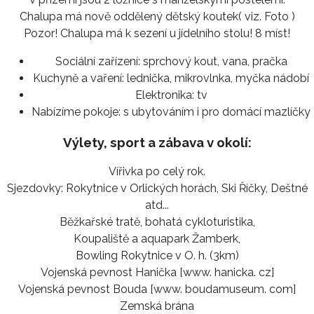
Chalupa má nově oddělený dětský koutek( viz. Foto )
Pozor! Chalupa má k sezení u jídelního stolu! 8 míst!
Sociální zařízení:
sprchový kout, vana, pračka
Kuchyně a vaření:
lednička, mikrovlnka, myčka nádobí
Elektronika:
tv
Nabízíme pokoje:
s ubytováním i pro domácí mazlíčky
Výlety, sport a zábava v okolí:
Vířivka po celý rok.
Sjezdovky: Rokytnice v Orlických horách, Ski Říčky, Deštné
atd...
Běžkařské tratě, bohatá cykloturistika,
Koupaliště a aquapark Žamberk,
Bowling Rokytnice v O. h. (3km)
Vojenská pevnost Hanička [www. hanicka. cz]
Vojenská pevnost Bouda [www. boudamuseum. com]
Zemská brána