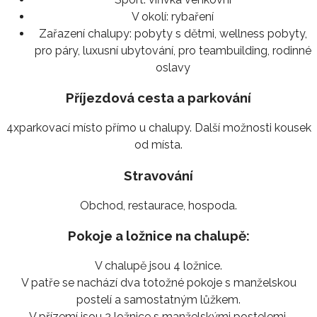
V okolí:
rybaření
Zařazení chalupy:
pobyty s dětmi, wellness pobyty,
pro páry, luxusní ubytování, pro teambuilding, rodinné
oslavy
Příjezdová cesta a parkování
4xparkovací místo přímo u chalupy. Další možnosti kousek
od místa.
Stravování
Obchod, restaurace, hospoda.
Pokoje a ložnice na chalupě:
V chalupě jsou 4 ložnice.
V patře se nachází dva totožné pokoje s manželskou
postelí a samostatným lůžkem.
V přízemí jsou 2 ložnice s manželskými postelemi.