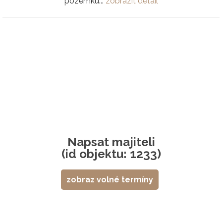
pozemku...
zobrazit detail
Napsat majiteli
(id objektu: 1233)
zobraz volné termíny