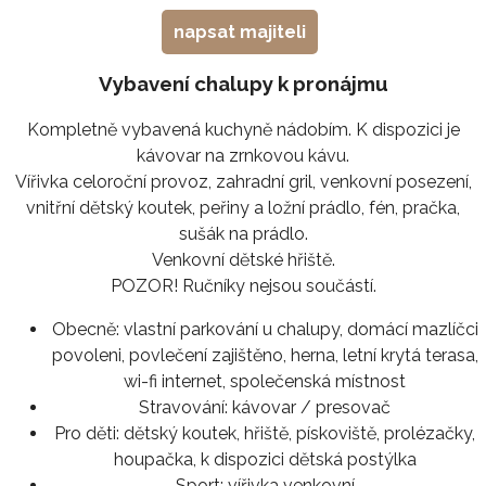
napsat majiteli
Vybavení chalupy k pronájmu
Kompletně vybavená kuchyně nádobím. K dispozici je
kávovar na zrnkovou kávu.
Vířivka celoroční provoz, zahradní gril, venkovní posezení,
vnitřní dětský koutek, peřiny a ložní prádlo, fén, pračka,
sušák na prádlo.
Venkovní dětské hřiště.
POZOR! Ručníky nejsou součástí.
Obecně:
vlastní parkování u chalupy, domácí mazlíčci
povoleni, povlečení zajištěno, herna, letní krytá terasa,
wi-fi internet, společenská místnost
Stravování:
kávovar / presovač
Pro děti:
dětský koutek, hřiště, pískoviště, prolézačky,
houpačka, k dispozici dětská postýlka
Sport:
vířivka venkovní