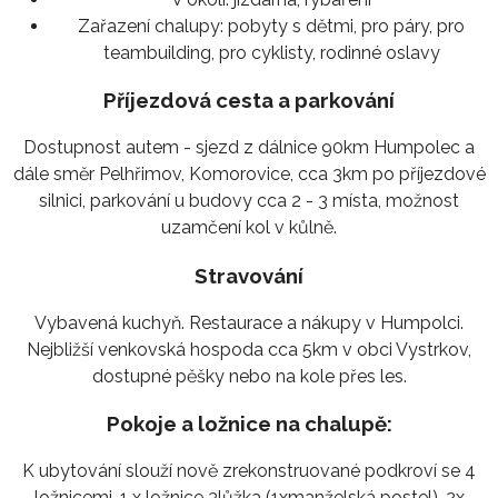
Zařazení chalupy:
pobyty s dětmi, pro páry, pro
teambuilding, pro cyklisty, rodinné oslavy
Příjezdová cesta a parkování
Dostupnost autem - sjezd z dálnice 90km Humpolec a
dále směr Pelhřimov, Komorovice, cca 3km po příjezdové
silnici, parkování u budovy cca 2 - 3 místa, možnost
uzamčení kol v kůlně.
Stravování
Vybavená kuchyň. Restaurace a nákupy v Humpolci.
Nejbližší venkovská hospoda cca 5km v obci Vystrkov,
dostupné pěšky nebo na kole přes les.
Pokoje a ložnice na chalupě:
K ubytování slouží nově zrekonstruované podkroví se 4
ložnicemi, 1 x ložnice 3lůžka (1xmanželská postel), 2x